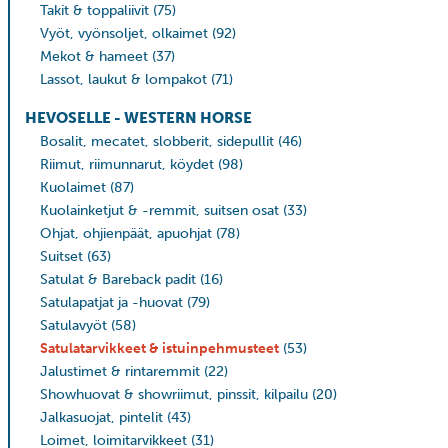
Takit & toppaliivit
(75)
Vyöt, vyönsoljet, olkaimet
(92)
Mekot & hameet
(37)
Lassot, laukut & lompakot
(71)
HEVOSELLE - WESTERN HORSE
Bosalit, mecatet, slobberit, sidepullit
(46)
Riimut, riimunnarut, köydet
(98)
Kuolaimet
(87)
Kuolainketjut & -remmit, suitsen osat
(33)
Ohjat, ohjienpäät, apuohjat
(78)
Suitset
(63)
Satulat & Bareback padit
(16)
Satulapatjat ja -huovat
(79)
Satulavyöt
(58)
Satulatarvikkeet & istuinpehmusteet
(53)
Jalustimet & rintaremmit
(22)
Showhuovat & showriimut, pinssit, kilpailu
(20)
Jalkasuojat, pintelit
(43)
Loimet, loimitarvikkeet
(31)