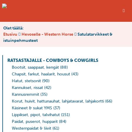
Olet täällä:
Etusivu
Hevoselle - Western Horse
Satulatarvikkeet &
istuinpehmusteet
RATSASTAJALLE - COWBOYS & COWGIRLS
Bootsit, saappaat, kengät
(88)
Chapsit, farkut, haalarit, housut
(43)
Hatut, stetsonit
(90)
Kannukset, rissat
(42)
Kannusremmit
(35)
Korut, huivit, hattunauhat, lahjatavarat, lahjakortti
(66)
Käsineet & sukat YMS
(37)
Lippikset, pipot, talvihatut
(151)
Paidat, puserot, hupparit
(84)
Westernpaidat & liivit
(61)