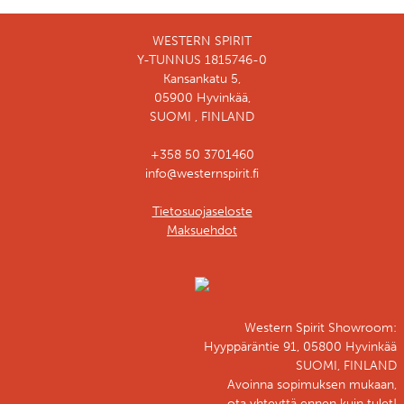
WESTERN SPIRIT
Y-TUNNUS 1815746-0
Kansankatu 5,
05900 Hyvinkää,
SUOMI , FINLAND
+358 50 3701460
info@westernspirit.fi
Tietosuojaseloste
Maksuehdot
Western Spirit Showroom:
Hyyppäräntie 91, 05800 Hyvinkää
SUOMI, FINLAND
Avoinna sopimuksen mukaan,
ota yhteyttä ennen kuin tulet!