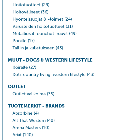
Hoitotuotteet
(29)
Hoitovälineet
(36)
Hyönteissuojat & -loimet
(24)
Varusteiden hoitotuotteet
(31)
Metalliosat, conchot, ruuvit
(49)
Ponille
(17)
Talliin ja kuljetukseen
(43)
MUUT - DOGS & WESTERN LIFESTYLE
Koiralle
(27)
Koti, country living, western lifestyle
(43)
OUTLET
Outlet valikoima
(35)
TUOTEMERKIT - BRANDS
Absorbine
(4)
All That Western
(40)
Arena Masters
(10)
Ariat
(140)