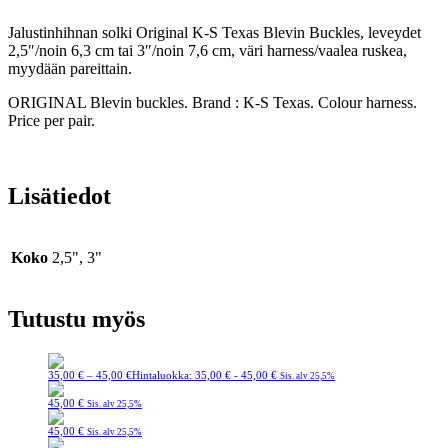
Jalustinhihnan solki Original K-S Texas Blevin Buckles, leveydet
2,5″/noin 6,3 cm tai 3″/noin 7,6 cm, väri harness/vaalea ruskea,
myydään pareittain.
ORIGINAL Blevin buckles. Brand : K-S Texas. Colour harness.
Price per pair.
Lisätiedot
Koko
2,5", 3"
Tutustu myös
35,00
€
–
45,00
€
Hintaluokka: 35,00 € - 45,00 €
Sis. alv 25,5%
45,00
€
Sis. alv 25,5%
45,00
€
Sis. alv 25,5%