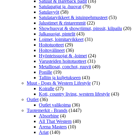
Satulat & Bareback padit
(16)
Satulapatjat ja -huovat
(79)
Satulavyöt
(58)
Satulatarvikkeet & istuinpehmusteet
(53)
Jalustimet & rintaremmit
(22)
Showhuovat & showriimut, pinssit, kilpailu
(20)
Jalkasuojat, pintelit
(43)
Loimet, loimitarvikkeet
(31)
Hoitotuotteet
(29)
Hoitovälineet
(36)
Hyönteissuojat & -loimet
(24)
Varusteiden hoitotuotteet
(31)
Metalliosat, conchot, ruuvit
(49)
Ponille
(19)
Talliin ja kuljetukseen
(43)
Muut - Dogs & Western Lifestyle
(71)
Koiralle
(27)
Koti, country living, western lifestyle
(43)
Outlet
(36)
Outlet valikoima
(36)
Tuotemerkit - Brands
(1447)
Absorbine
(4)
All That Western
(40)
Arena Masters
(10)
Ariat
(140)