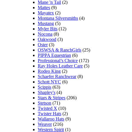
Mane 'n Tail
(2)
Mattes
(9)
Mayatex
(2)
Montana Silversmiths
(4)
Mustang
(5)
Myler Bits
(12)
Nocona
(8)
Oakwood
(3)
Oster
(3)
OSWSA & RanchGirls
(25)
PIPPA Equestrian
(6)
Professional’s Choice
(172)
Ray Holes Leather Care
(5)
Rodeo King
(2)
Schaefer Ranchwear
(8)
Schott NYC
(6)
Scippis
(63)
Shapley's
(4)
Stars & Stripes
(206)
Stetson
(71)
Twisted X
(10)
Twister Hats
(2)
Wallaroo Hats
(9)
Weaver
(216)
Western Spirit
(1)