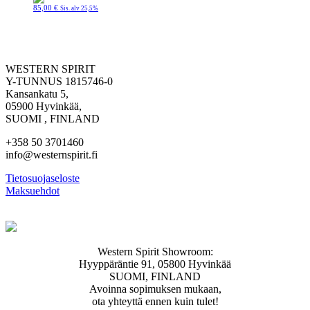
85,00
€
Sis. alv 25,5%
WESTERN SPIRIT
Y-TUNNUS 1815746-0
Kansankatu 5,
05900 Hyvinkää,
SUOMI , FINLAND
+358 50 3701460
info@westernspirit.fi
Tietosuojaseloste
Maksuehdot
Western Spirit Showroom:
Hyyppäräntie 91, 05800 Hyvinkää
SUOMI, FINLAND
Avoinna sopimuksen mukaan,
ota yhteyttä ennen kuin tulet!