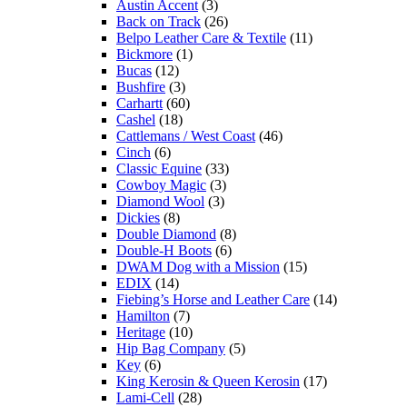
Austin Accent
(3)
Back on Track
(26)
Belpo Leather Care & Textile
(11)
Bickmore
(1)
Bucas
(12)
Bushfire
(3)
Carhartt
(60)
Cashel
(18)
Cattlemans / West Coast
(46)
Cinch
(6)
Classic Equine
(33)
Cowboy Magic
(3)
Diamond Wool
(3)
Dickies
(8)
Double Diamond
(8)
Double-H Boots
(6)
DWAM Dog with a Mission
(15)
EDIX
(14)
Fiebing’s Horse and Leather Care
(14)
Hamilton
(7)
Heritage
(10)
Hip Bag Company
(5)
Key
(6)
King Kerosin & Queen Kerosin
(17)
Lami-Cell
(28)