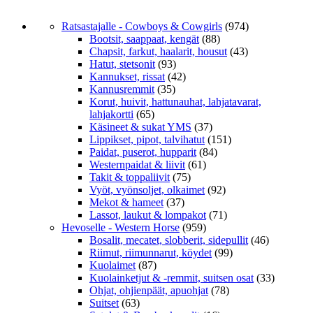
Ratsastajalle - Cowboys & Cowgirls
(974)
Bootsit, saappaat, kengät
(88)
Chapsit, farkut, haalarit, housut
(43)
Hatut, stetsonit
(93)
Kannukset, rissat
(42)
Kannusremmit
(35)
Korut, huivit, hattunauhat, lahjatavarat,
lahjakortti
(65)
Käsineet & sukat YMS
(37)
Lippikset, pipot, talvihatut
(151)
Paidat, puserot, hupparit
(84)
Westernpaidat & liivit
(61)
Takit & toppaliivit
(75)
Vyöt, vyönsoljet, olkaimet
(92)
Mekot & hameet
(37)
Lassot, laukut & lompakot
(71)
Hevoselle - Western Horse
(959)
Bosalit, mecatet, slobberit, sidepullit
(46)
Riimut, riimunnarut, köydet
(99)
Kuolaimet
(87)
Kuolainketjut & -remmit, suitsen osat
(33)
Ohjat, ohjienpäät, apuohjat
(78)
Suitset
(63)