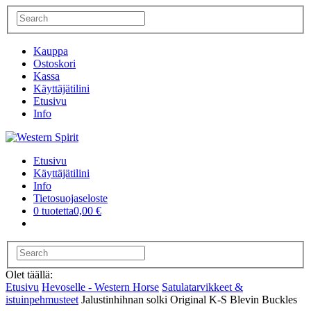
Kauppa
Ostoskori
Kassa
Käyttäjätilini
Etusivu
Info
Etusivu
Käyttäjätilini
Info
Tietosuojaseloste
0 tuotetta
0,00 €
Olet täällä:
Etusivu
Hevoselle - Western Horse
Satulatarvikkeet &
istuinpehmusteet
Jalustinhihnan solki Original K-S Blevin Buckles