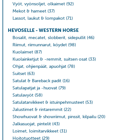
Vyöt, vyönsoljet, olkaimet
(92)
Mekot & hameet
(37)
Lassot, laukut & lompakot
(71)
HEVOSELLE - WESTERN HORSE
Bosalit, mecatet, slobberit, sidepullit
(46)
Riimut, riimunnarut, köydet
(98)
Kuolaimet
(87)
Kuolainketjut & -remmit, suitsen osat
(33)
Ohjat, ohjienpäät, apuohjat
(78)
Suitset
(63)
Satulat & Bareback padit
(16)
Satulapatjat ja -huovat
(79)
Satulavyöt
(58)
Satulatarvikkeet & istuinpehmusteet
(53)
Jalustimet & rintaremmit
(22)
Showhuovat & showriimut, pinssit, kilpailu
(20)
Jalkasuojat, pintelit
(43)
Loimet, loimitarvikkeet
(31)
Hoitotuotteet
(29)