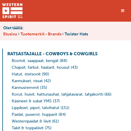
Olet täällä:
Etusivu
Tuotemerkit - Brands
Twister Hats
RATSASTAJALLE - COWBOYS & COWGIRLS
Bootsit, saappaat, kengät
(88)
Chapsit, farkut, haalarit, housut
(43)
Hatut, stetsonit
(90)
Kannukset, rissat
(42)
Kannusremmit
(35)
Korut, huivit, hattunauhat, lahjatavarat, lahjakortti
(66)
Käsineet & sukat YMS
(37)
Lippikset, pipot, talvihatut
(151)
Paidat, puserot, hupparit
(84)
Westernpaidat & liivit
(61)
Takit & toppaliivit
(75)