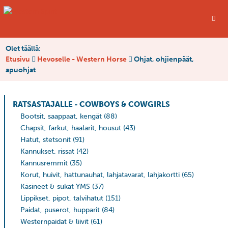
Olet täällä:
Etusivu
Hevoselle - Western Horse
Ohjat, ohjienpäät,
apuohjat
RATSASTAJALLE - COWBOYS & COWGIRLS
Bootsit, saappaat, kengät
(88)
Chapsit, farkut, haalarit, housut
(43)
Hatut, stetsonit
(91)
Kannukset, rissat
(42)
Kannusremmit
(35)
Korut, huivit, hattunauhat, lahjatavarat, lahjakortti
(65)
Käsineet & sukat YMS
(37)
Lippikset, pipot, talvihatut
(151)
Paidat, puserot, hupparit
(84)
Westernpaidat & liivit
(61)