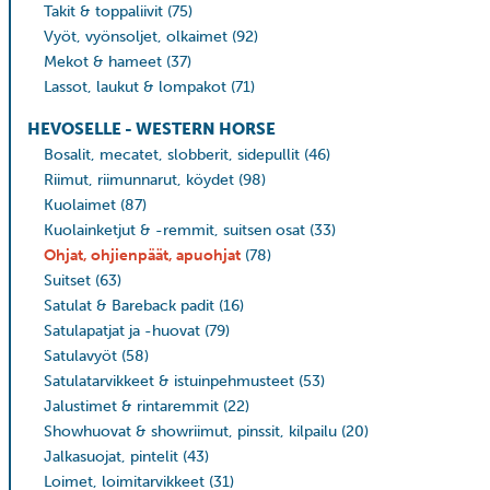
Takit & toppaliivit
(75)
Vyöt, vyönsoljet, olkaimet
(92)
Mekot & hameet
(37)
Lassot, laukut & lompakot
(71)
HEVOSELLE - WESTERN HORSE
Bosalit, mecatet, slobberit, sidepullit
(46)
Riimut, riimunnarut, köydet
(98)
Kuolaimet
(87)
Kuolainketjut & -remmit, suitsen osat
(33)
Ohjat, ohjienpäät, apuohjat
(78)
Suitset
(63)
Satulat & Bareback padit
(16)
Satulapatjat ja -huovat
(79)
Satulavyöt
(58)
Satulatarvikkeet & istuinpehmusteet
(53)
Jalustimet & rintaremmit
(22)
Showhuovat & showriimut, pinssit, kilpailu
(20)
Jalkasuojat, pintelit
(43)
Loimet, loimitarvikkeet
(31)