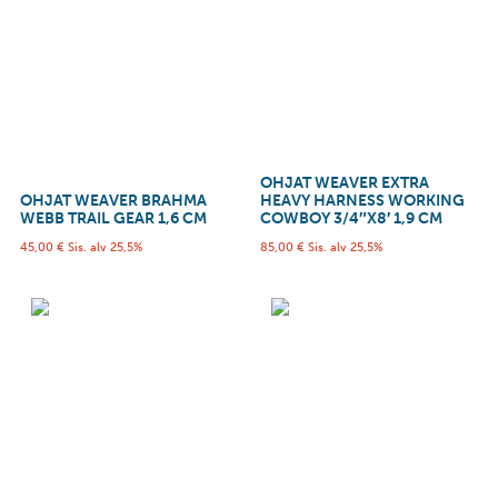
OHJAT WEAVER EXTRA
OHJAT WEAVER BRAHMA
HEAVY HARNESS WORKING
WEBB TRAIL GEAR 1,6 CM
COWBOY 3/4″X8′ 1,9 CM
45,00
€
Sis. alv 25,5%
85,00
€
Sis. alv 25,5%