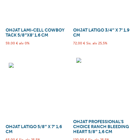
OHJAT LAMI-CELL COWBOY
OHJAT LATIGO 3/4″ X 7′ 1,9
TACK 5/8″X8′ 1,6 CM
CM
59,00
€
alv 0%
72,00
€
Sis. alv 25,5%
OHJAT PROFESSIONAL’S
OHJAT LATIGO 5/8″ X 7′ 1,6
CHOICE RANCH BLEEDING
CM
HEART 5/8″ 1,6 CM
65,00
€
Sis. alv 25,5%
120,00
€
Sis. alv 25,5%