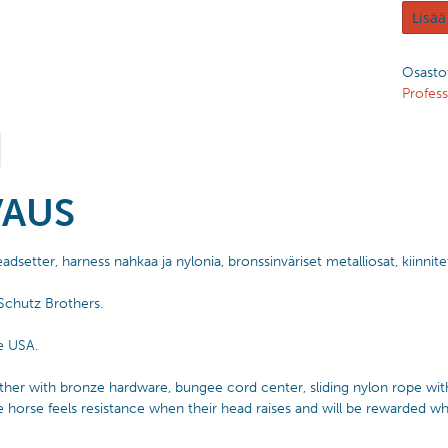
Lisää
Osasto
Profess
VAUS
setter, harness nahkaa ja nylonia, bronssinväriset metalliosat, kiinnitet
 Schutz Brothers.
e USA.
ther with bronze hardware, bungee cord center, sliding nylon rope wit
e horse feels resistance when their head raises and will be rewarded whe