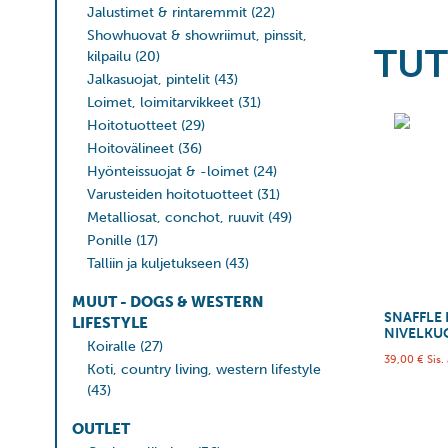
Jalustimet & rintaremmit
(22)
Showhuovat & showriimut, pinssit,
TUT
kilpailu
(20)
Jalkasuojat, pintelit
(43)
Loimet, loimitarvikkeet
(31)
Hoitotuotteet
(29)
Hoitovälineet
(36)
Hyönteissuojat & -loimet
(24)
Varusteiden hoitotuotteet
(31)
Metalliosat, conchot, ruuvit
(49)
Ponille
(17)
Talliin ja kuljetukseen
(43)
MUUT - DOGS & WESTERN
SNAFFLE 
LIFESTYLE
NIVELKU
Koiralle
(27)
39,00
€
Sis.
Koti, country living, western lifestyle
(43)
OUTLET