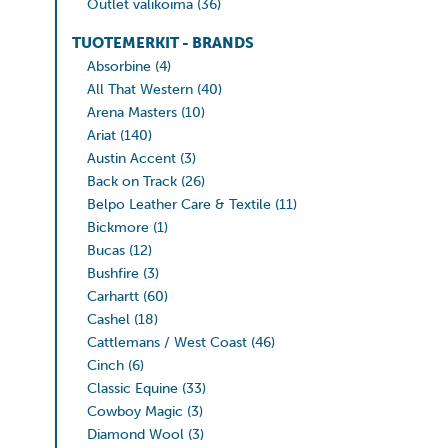
Outlet valikoima
(36)
TUOTEMERKIT - BRANDS
Absorbine
(4)
All That Western
(40)
Arena Masters
(10)
Ariat
(140)
Austin Accent
(3)
Back on Track
(26)
Belpo Leather Care & Textile
(11)
Bickmore
(1)
Bucas
(12)
Bushfire
(3)
Carhartt
(60)
Cashel
(18)
Cattlemans / West Coast
(46)
Cinch
(6)
Classic Equine
(33)
Cowboy Magic
(3)
Diamond Wool
(3)