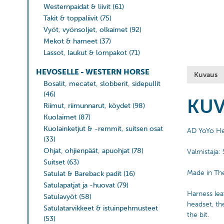
Westernpaidat & liivit
(61)
Takit & toppaliivit
(75)
Vyöt, vyönsoljet, olkaimet
(92)
Mekot & hameet
(37)
Lassot, laukut & lompakot
(71)
HEVOSELLE - WESTERN HORSE
Kuvaus
Bosalit, mecatet, slobberit, sidepullit
(46)
KU
Riimut, riimunnarut, köydet
(98)
Kuolaimet
(87)
Kuolainketjut & -remmit, suitsen osat
AD YoYo Head
(33)
Ohjat, ohjienpäät, apuohjat
(78)
Valmistaja:
Suitset
(63)
Made in Th
Satulat & Bareback padit
(16)
Satulapatjat ja -huovat
(79)
Harness lea
Satulavyöt
(58)
headset, th
Satulatarvikkeet & istuinpehmusteet
the bit.
(53)