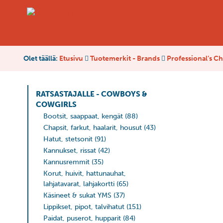
Olet täällä:
Etusivu
Tuotemerkit - Brands
Professional’s C
RATSASTAJALLE - COWBOYS &
COWGIRLS
Bootsit, saappaat, kengät
(88)
Chapsit, farkut, haalarit, housut
(43)
Hatut, stetsonit
(91)
Kannukset, rissat
(42)
Kannusremmit
(35)
Korut, huivit, hattunauhat,
lahjatavarat, lahjakortti
(65)
Käsineet & sukat YMS
(37)
Lippikset, pipot, talvihatut
(151)
Paidat, puserot, hupparit
(84)