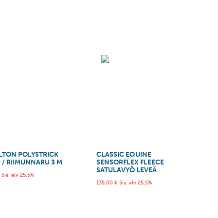
LTON POLYSTRICK
CLASSIC EQUINE
 / RIIMUNNARU 3 M
SENSORFLEX FLEECE
SATULAVYÖ LEVEÄ
€
Sis. alv 25,5%
135,00
€
Sis. alv 25,5%