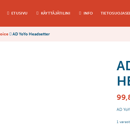
ETUSIVU
KÄYTTÄJÄTILINI
INFO
TIETOSUOJASE
hoice
AD YoYo Headsetter
A
H
99,
AD YoY
1 varas