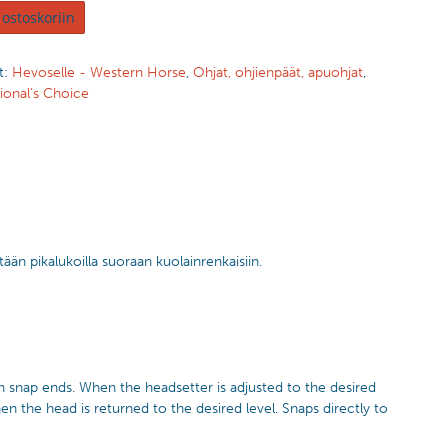
 ostoskoriin
t:
Hevoselle - Western Horse
,
Ohjat, ohjienpäät, apuohjat
,
ional’s Choice
ään pikalukoilla suoraan kuolainrenkaisiin.
h snap ends. When the headsetter is adjusted to the desired
n the head is returned to the desired level. Snaps directly to