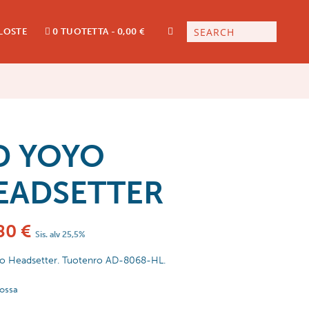
LOSTE
0 TUOTETTA
0,00 €
D YOYO
EADSETTER
80
€
Sis. alv 25,5%
o Headsetter. Tuotenro AD-8068-HL.
tossa