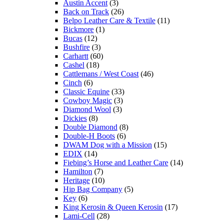
Austin Accent
(3)
Back on Track
(26)
Belpo Leather Care & Textile
(11)
Bickmore
(1)
Bucas
(12)
Bushfire
(3)
Carhartt
(60)
Cashel
(18)
Cattlemans / West Coast
(46)
Cinch
(6)
Classic Equine
(33)
Cowboy Magic
(3)
Diamond Wool
(3)
Dickies
(8)
Double Diamond
(8)
Double-H Boots
(6)
DWAM Dog with a Mission
(15)
EDIX
(14)
Fiebing’s Horse and Leather Care
(14)
Hamilton
(7)
Heritage
(10)
Hip Bag Company
(5)
Key
(6)
King Kerosin & Queen Kerosin
(17)
Lami-Cell
(28)