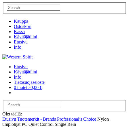
Kauppa
Ostoskori
Kassa
Käyttäjätilini
Etusivu
Info
Etusivu
Käyttäjätilini
Info
Tietosuojaseloste
0 tuotetta
0,00 €
Olet täällä:
Etusivu
Tuotemerkit - Brands
Professional’s Choice
Nylon
umpiohjat PC Quiet Control Single Rein