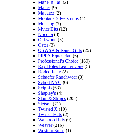
Mane 'n Tail
(2)
Mattes
(9)
Mayatex
(2)
Montana Silversmiths
(4)
Mustang
(5)
Myler Bits
(12)
Nocona
(8)
Oakwood
(3)
Oster
(3)
OSWSA & RanchGirls
(25)
PIPPA Equestrian
(6)
Professional’s Choice
(169)
Ray Holes Leather Care
(5)
Rodeo King
(2)
Schaefer Ranchwear
(8)
Schott NYC
(6)
Scippis
(63)
Shapley's
(4)
Stars & Stripes
(205)
Stetson
(71)
Twisted X
(10)
Twister Hats
(2)
Wallaroo Hats
(9)
Weaver
(216)
Western Spirit
(1)