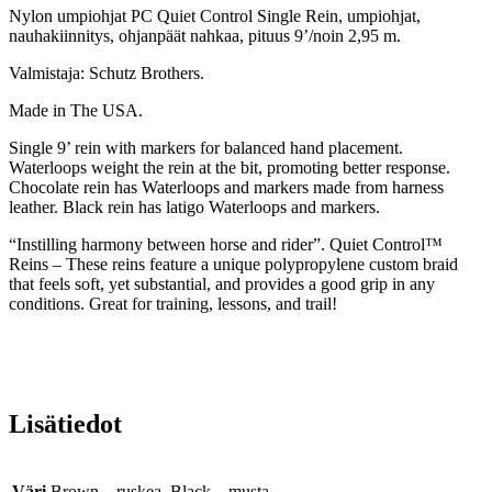
Nylon umpiohjat PC Quiet Control Single Rein, umpiohjat,
nauhakiinnitys, ohjanpäät nahkaa, pituus 9’/noin 2,95 m.
Valmistaja: Schutz Brothers.
Made in The USA.
Single 9’ rein with markers for balanced hand placement.
Waterloops weight the rein at the bit, promoting better response.
Chocolate rein has Waterloops and markers made from harness
leather. Black rein has latigo Waterloops and markers.
“Instilling harmony between horse and rider”. Quiet Control™
Reins – These reins feature a unique polypropylene custom braid
that feels soft, yet substantial, and provides a good grip in any
conditions. Great for training, lessons, and trail!
Lisätiedot
Väri
Brown – ruskea, Black – musta