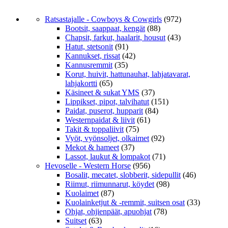
Ratsastajalle - Cowboys & Cowgirls
(972)
Bootsit, saappaat, kengät
(88)
Chapsit, farkut, haalarit, housut
(43)
Hatut, stetsonit
(91)
Kannukset, rissat
(42)
Kannusremmit
(35)
Korut, huivit, hattunauhat, lahjatavarat,
lahjakortti
(65)
Käsineet & sukat YMS
(37)
Lippikset, pipot, talvihatut
(151)
Paidat, puserot, hupparit
(84)
Westernpaidat & liivit
(61)
Takit & toppaliivit
(75)
Vyöt, vyönsoljet, olkaimet
(92)
Mekot & hameet
(37)
Lassot, laukut & lompakot
(71)
Hevoselle - Western Horse
(956)
Bosalit, mecatet, slobberit, sidepullit
(46)
Riimut, riimunnarut, köydet
(98)
Kuolaimet
(87)
Kuolainketjut & -remmit, suitsen osat
(33)
Ohjat, ohjienpäät, apuohjat
(78)
Suitset
(63)