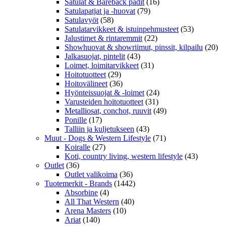
Satulat & Bareback padit
(16)
Satulapatjat ja -huovat
(79)
Satulavyöt
(58)
Satulatarvikkeet & istuinpehmusteet
(53)
Jalustimet & rintaremmit
(22)
Showhuovat & showriimut, pinssit, kilpailu
(20)
Jalkasuojat, pintelit
(43)
Loimet, loimitarvikkeet
(31)
Hoitotuotteet
(29)
Hoitovälineet
(36)
Hyönteissuojat & -loimet
(24)
Varusteiden hoitotuotteet
(31)
Metalliosat, conchot, ruuvit
(49)
Ponille
(17)
Talliin ja kuljetukseen
(43)
Muut - Dogs & Western Lifestyle
(71)
Koiralle
(27)
Koti, country living, western lifestyle
(43)
Outlet
(36)
Outlet valikoima
(36)
Tuotemerkit - Brands
(1442)
Absorbine
(4)
All That Western
(40)
Arena Masters
(10)
Ariat
(140)