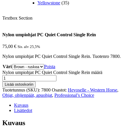
Yellowstone
(35)
Textbox Section
Nylon umpiohjat PC Quiet Control Single Rein
75,00
€
Sis. alv 25,5%
Nylon umpiohjat PC Quiet Control Single Rein. Tuotenro 7800.
Väri
Poista
Nylon umpiohjat PC Quiet Control Single Rein määrä
Lisää ostoskoriin
Tuotetunnus (SKU):
7800
Osastot:
Hevoselle - Western Horse
,
Ohjat, ohjienpäät, apuohjat
,
Professional’s Choice
Kuvaus
Lisätiedot
Kuvaus