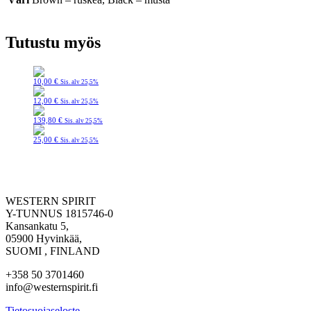
Tutustu myös
10,00
€
Sis. alv 25,5%
12,00
€
Sis. alv 25,5%
139,80
€
Sis. alv 25,5%
25,00
€
Sis. alv 25,5%
WESTERN SPIRIT
Y-TUNNUS 1815746-0
Kansankatu 5,
05900 Hyvinkää,
SUOMI , FINLAND
+358 50 3701460
info@westernspirit.fi
Tietosuojaseloste