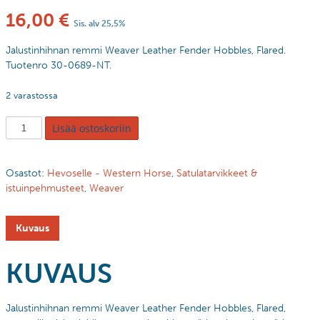
16,00
€
Sis. alv 25,5%
Jalustinhihnan remmi Weaver Leather Fender Hobbles, Flared.
Tuotenro 30-0689-NT.
2 varastossa
Lisää ostoskoriin
Osastot:
Hevoselle - Western Horse
,
Satulatarvikkeet &
istuinpehmusteet
,
Weaver
Kuvaus
KUVAUS
Jalustinhihnan remmi Weaver Leather Fender Hobbles, Flared,