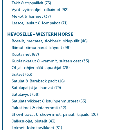
Takit & toppaliivit
(75)
Vyöt, vyönsoljet, olkaimet
(92)
Mekot & hameet
(37)
Lassot, laukut & lompakot
(71)
HEVOSELLE - WESTERN HORSE
Bosalit, mecatet, slobberit, sidepullit
(46)
Riimut, riimunnarut, köydet
(98)
Kuolaimet
(87)
Kuolainketjut & -remmit, suitsen osat
(33)
Ohjat, ohjienpäät, apuohjat
(78)
Suitset
(63)
Satulat & Bareback padit
(16)
Satulapatjat ja -huovat
(79)
Satulavyöt
(58)
Satulatarvikkeet & istuinpehmusteet
(53)
Jalustimet & rintaremmit
(22)
Showhuovat & showriimut, pinssit, kilpailu
(20)
Jalkasuojat, pintelit
(43)
Loimet, loimitarvikkeet
(31)