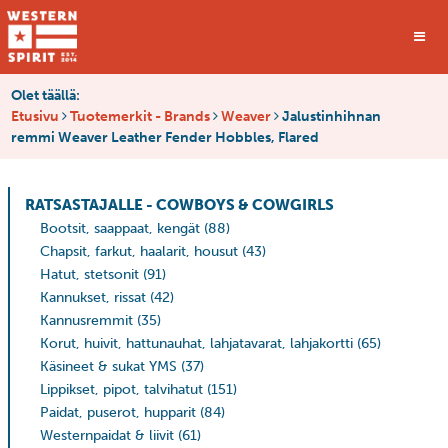
Olet täällä:
Etusivu
Tuotemerkit - Brands
Weaver
Jalustinhihnan
remmi Weaver Leather Fender Hobbles, Flared
RATSASTAJALLE - COWBOYS & COWGIRLS
Bootsit, saappaat, kengät
(88)
Chapsit, farkut, haalarit, housut
(43)
Hatut, stetsonit
(91)
Kannukset, rissat
(42)
Kannusremmit
(35)
Korut, huivit, hattunauhat, lahjatavarat, lahjakortti
(65)
Käsineet & sukat YMS
(37)
Lippikset, pipot, talvihatut
(151)
Paidat, puserot, hupparit
(84)
Westernpaidat & liivit
(61)