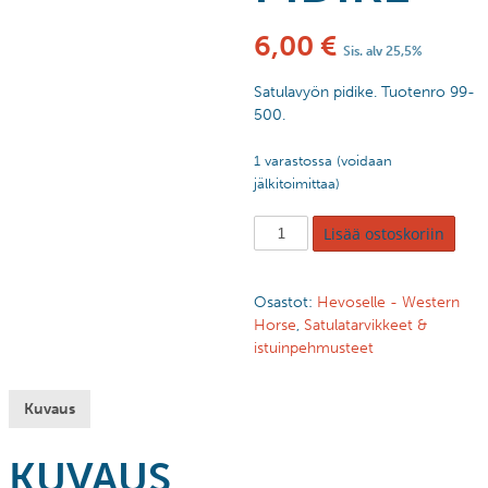
6,00
€
Sis. alv 25,5%
Satulavyön pidike. Tuotenro 99-
500.
1 varastossa (voidaan
jälkitoimittaa)
Lisää ostoskoriin
Osastot:
Hevoselle - Western
Horse
,
Satulatarvikkeet &
istuinpehmusteet
Kuvaus
KUVAUS