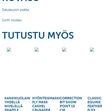
Satulavyön pidike.
Girth Holder.
TUTUSTU MYÖS
KANKIKUOLAIN
HYÖNTEISMASKI
CORRECTION
CLASSIC
YHDELLÄ
FLY MASK
BIT SHOW
EQUINE
NIVELELLÄ
CASHEL
POINT 13
FEATHER
SNAFFLE
CRUSADER
CM
FLEX