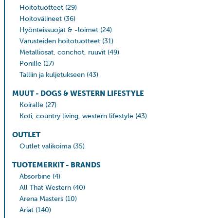
Hoitotuotteet
(29)
Hoitovälineet
(36)
Hyönteissuojat & -loimet
(24)
Varusteiden hoitotuotteet
(31)
Metalliosat, conchot, ruuvit
(49)
Ponille
(17)
Talliin ja kuljetukseen
(43)
MUUT - DOGS & WESTERN LIFESTYLE
Koiralle
(27)
Koti, country living, western lifestyle
(43)
OUTLET
Outlet valikoima
(35)
TUOTEMERKIT - BRANDS
Absorbine
(4)
All That Western
(40)
Arena Masters
(10)
Ariat
(140)