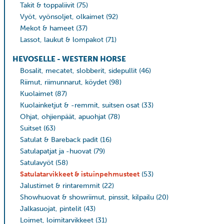
Takit & toppaliivit
(75)
Vyöt, vyönsoljet, olkaimet
(92)
Mekot & hameet
(37)
Lassot, laukut & lompakot
(71)
HEVOSELLE - WESTERN HORSE
Bosalit, mecatet, slobberit, sidepullit
(46)
Riimut, riimunnarut, köydet
(98)
Kuolaimet
(87)
Kuolainketjut & -remmit, suitsen osat
(33)
Ohjat, ohjienpäät, apuohjat
(78)
Suitset
(63)
Satulat & Bareback padit
(16)
Satulapatjat ja -huovat
(79)
Satulavyöt
(58)
Satulatarvikkeet & istuinpehmusteet
(53)
Jalustimet & rintaremmit
(22)
Showhuovat & showriimut, pinssit, kilpailu
(20)
Jalkasuojat, pintelit
(43)
Loimet, loimitarvikkeet
(31)