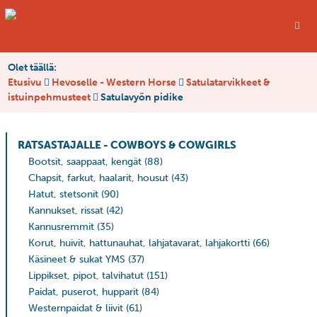
Olet täällä:
Etusivu
Hevoselle - Western Horse
Satulatarvikkeet &
istuinpehmusteet
Satulavyön pidike
RATSASTAJALLE - COWBOYS & COWGIRLS
Bootsit, saappaat, kengät
(88)
Chapsit, farkut, haalarit, housut
(43)
Hatut, stetsonit
(90)
Kannukset, rissat
(42)
Kannusremmit
(35)
Korut, huivit, hattunauhat, lahjatavarat, lahjakortti
(66)
Käsineet & sukat YMS
(37)
Lippikset, pipot, talvihatut
(151)
Paidat, puserot, hupparit
(84)
Westernpaidat & liivit
(61)