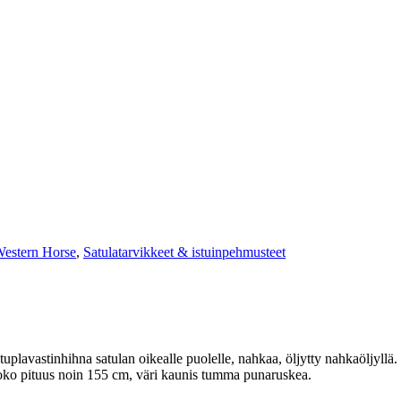
Western Horse
,
Satulatarvikkeet & istuinpehmusteet
 tuplavastinhihna satulan oikealle puolelle, nahkaa, öljytty nahkaöljyll
koko pituus noin 155 cm, väri kaunis tumma punaruskea.