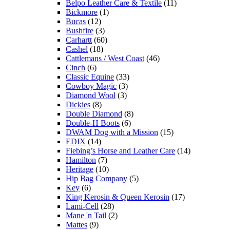
Belpo Leather Care & Textile
(11)
Bickmore
(1)
Bucas
(12)
Bushfire
(3)
Carhartt
(60)
Cashel
(18)
Cattlemans / West Coast
(46)
Cinch
(6)
Classic Equine
(33)
Cowboy Magic
(3)
Diamond Wool
(3)
Dickies
(8)
Double Diamond
(8)
Double-H Boots
(6)
DWAM Dog with a Mission
(15)
EDIX
(14)
Fiebing’s Horse and Leather Care
(14)
Hamilton
(7)
Heritage
(10)
Hip Bag Company
(5)
Key
(6)
King Kerosin & Queen Kerosin
(17)
Lami-Cell
(28)
Mane 'n Tail
(2)
Mattes
(9)