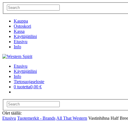
Kauppa
Ostoskori
Kassa
Käyttäjätilini
Etusivu
Info
Etusivu
Käyttäjätilini
Info
Tietosuojaseloste
0 tuotetta
0,00 €
Olet täällä:
Etusivu
Tuotemerkit - Brands
All That Western
Vastinhihna Half Bree