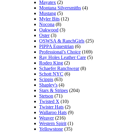
Mayatex
(2)
Montana Silversmiths
(4)
Mustang
(5)
Myler Bits
(12)
Nocona
(8)
Oakwood
(3)
Oster
(3)
OSWSA & RanchGirls
(25)
PIPPA Equestrian
(6)
Professional’s Choice
(169)
Ray Holes Leather Care
(5)
Rodeo King
(2)
Schaefer Ranchwear
(8)
Schott NYC
(6)
Scippis
(63)
Shapley's
(4)
Stars & Stripes
(204)
Stetson
(71)
Twisted X
(10)
Twister Hats
(2)
Wallaroo Hats
(9)
Weaver
(216)
Western Spirit
(1)
Yellowstone
(35)