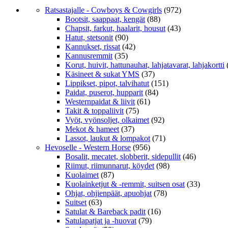
Ratsastajalle - Cowboys & Cowgirls
(972)
Bootsit, saappaat, kengät
(88)
Chapsit, farkut, haalarit, housut
(43)
Hatut, stetsonit
(90)
Kannukset, rissat
(42)
Kannusremmit
(35)
Korut, huivit, hattunauhat, lahjatavarat, lahjakortti
Käsineet & sukat YMS
(37)
Lippikset, pipot, talvihatut
(151)
Paidat, puserot, hupparit
(84)
Westernpaidat & liivit
(61)
Takit & toppaliivit
(75)
Vyöt, vyönsoljet, olkaimet
(92)
Mekot & hameet
(37)
Lassot, laukut & lompakot
(71)
Hevoselle - Western Horse
(956)
Bosalit, mecatet, slobberit, sidepullit
(46)
Riimut, riimunnarut, köydet
(98)
Kuolaimet
(87)
Kuolainketjut & -remmit, suitsen osat
(33)
Ohjat, ohjienpäät, apuohjat
(78)
Suitset
(63)
Satulat & Bareback padit
(16)
Satulapatjat ja -huovat
(79)