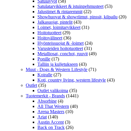
Satulavyöt
(58)
Satulatarvikkeet & istuinpehmusteet
(53)
Jalustimet & rintaremmit
(22)
Showhuovat & showriimut, pinssit, kilpailu
(20)
Jalkasuojat, pintelit
(43)
Loimet, loimitarvikkeet
(31)
Hoitotuotteet
(29)
Hoitovälineet
(36)
Hyönteissuojat & -loimet
(24)
Varusteiden hoitotuotteet
(31)
Metalliosat, conchot, ruuvit
(49)
Ponille
(17)
Talliin ja kuljetukseen
(43)
Muut - Dogs & Western Lifestyle
(71)
Koiralle
(27)
Koti, country living, western lifestyle
(43)
Outlet
(35)
Outlet valikoima
(35)
Tuotemerkit - Brands
(1441)
Absorbine
(4)
All That Western
(40)
Arena Masters
(10)
Ariat
(140)
Austin Accent
(3)
Back on Track
(26)