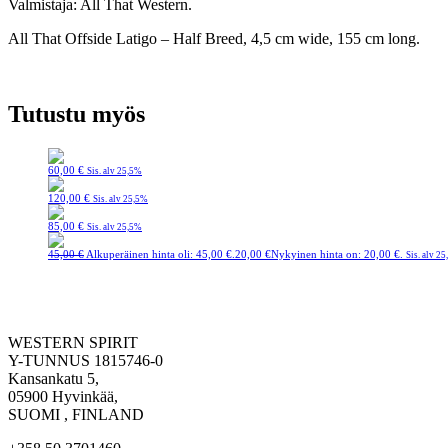
Valmistaja: All That Western.
All That Offside Latigo – Half Breed, 4,5 cm wide, 155 cm long.
Tutustu myös
60,00
€
Sis. alv 25,5%
120,00
€
Sis. alv 25,5%
85,00
€
Sis. alv 25,5%
45,00
€
Alkuperäinen hinta oli: 45,00 €.
20,00
€
Nykyinen hinta on: 20,00 €.
Sis. alv 2
WESTERN SPIRIT
Y-TUNNUS 1815746-0
Kansankatu 5,
05900 Hyvinkää,
SUOMI , FINLAND