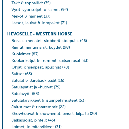
Takit & toppaliivit
(75)
Vyöt, vyönsoljet, olkaimet
(92)
Mekot & hameet
(37)
Lassot, laukut & lompakot
(71)
HEVOSELLE - WESTERN HORSE
Bosalit, mecatet, slobberit, sidepullit
(46)
Riimut, riimunnarut, köydet
(98)
Kuolaimet
(87)
Kuolainketjut & -remmit, suitsen osat
(33)
Ohjat, ohjienpäät, apuohjat
(78)
Suitset
(63)
Satulat & Bareback padit
(16)
Satulapatjat ja -huovat
(79)
Satulavyöt
(58)
Satulatarvikkeet & istuinpehmusteet
(53)
Jalustimet & rintaremmit
(22)
Showhuovat & showriimut, pinssit, kilpailu
(20)
Jalkasuojat, pintelit
(43)
Loimet, loimitarvikkeet
(31)