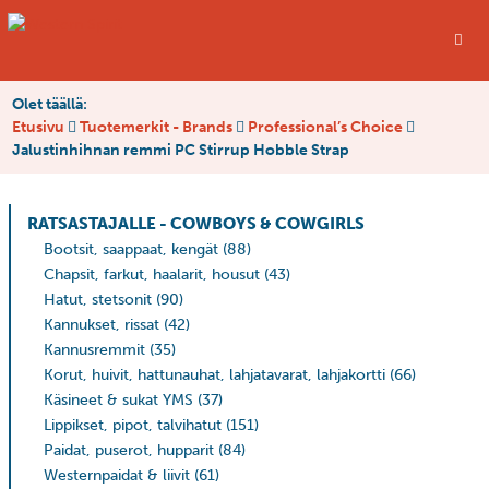
Olet täällä:
Etusivu
Tuotemerkit - Brands
Professional’s Choice
Jalustinhihnan remmi PC Stirrup Hobble Strap
RATSASTAJALLE - COWBOYS & COWGIRLS
Bootsit, saappaat, kengät
(88)
Chapsit, farkut, haalarit, housut
(43)
Hatut, stetsonit
(90)
Kannukset, rissat
(42)
Kannusremmit
(35)
Korut, huivit, hattunauhat, lahjatavarat, lahjakortti
(66)
Käsineet & sukat YMS
(37)
Lippikset, pipot, talvihatut
(151)
Paidat, puserot, hupparit
(84)
Westernpaidat & liivit
(61)