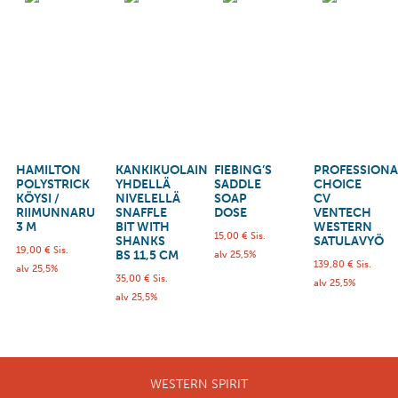
HAMILTON
KANKIKUOLAIN
FIEBING’S
PROFESSIONA
POLYSTRICK
YHDELLÄ
SADDLE
CHOICE
KÖYSI /
NIVELELLÄ
SOAP
CV
RIIMUNNARU
SNAFFLE
DOSE
VENTECH
3 M
BIT WITH
WESTERN
15,00
€
Sis.
SHANKS
SATULAVYÖ
19,00
€
Sis.
BS 11,5 CM
alv 25,5%
139,80
€
Sis.
alv 25,5%
35,00
€
Sis.
alv 25,5%
alv 25,5%
WESTERN SPIRIT