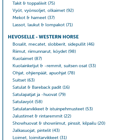
Takit & toppaliivit
(75)
Vyöt, vyönsoljet, olkaimet
(92)
Mekot & hameet
(37)
Lassot, laukut & lompakot
(71)
HEVOSELLE - WESTERN HORSE
Bosalit, mecatet, slobberit, sidepullit
(46)
Riimut, riimunnarut, köydet
(98)
Kuolaimet
(87)
Kuolainketjut & -remmit, suitsen osat
(33)
Ohjat, ohjienpäät, apuohjat
(78)
Suitset
(63)
Satulat & Bareback padit
(16)
Satulapatjat ja -huovat
(79)
Satulavyöt
(58)
Satulatarvikkeet & istuinpehmusteet
(53)
Jalustimet & rintaremmit
(22)
Showhuovat & showriimut, pinssit, kilpailu
(20)
Jalkasuojat, pintelit
(43)
Loimet, loimitarvikkeet
(31)