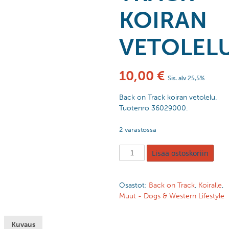
KOIRAN
VETOLEL
10,00
€
Sis. alv 25,5%
Back on Track koiran vetolelu.
Tuotenro 36029000.
2 varastossa
Lisää ostoskoriin
Osastot:
Back on Track
,
Koiralle
,
Muut - Dogs & Western Lifestyle
Kuvaus