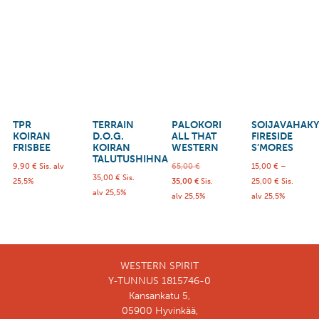
TPR
TERRAIN
PALOKORI
SOIJAVAHAKY
KOIRAN
D.O.G.
ALL THAT
FIRESIDE
FRISBEE
KOIRAN
WESTERN
S’MORES
TALUTUSHIHNA
9,90
€
Sis. alv
65,00
€
15,00
€
–
35,00
€
Sis.
25,5%
35,00
€
Sis.
25,00
€
Sis.
alv 25,5%
alv 25,5%
alv 25,5%
WESTERN SPIRIT
Y-TUNNUS 1815746-0
Kansankatu 5,
05900 Hyvinkää,