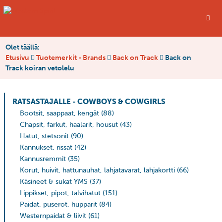
Olet täällä:
Etusivu
Tuotemerkit - Brands
Back on Track
Back on
Track koiran vetolelu
RATSASTAJALLE - COWBOYS & COWGIRLS
Bootsit, saappaat, kengät
(88)
Chapsit, farkut, haalarit, housut
(43)
Hatut, stetsonit
(90)
Kannukset, rissat
(42)
Kannusremmit
(35)
Korut, huivit, hattunauhat, lahjatavarat, lahjakortti
(66)
Käsineet & sukat YMS
(37)
Lippikset, pipot, talvihatut
(151)
Paidat, puserot, hupparit
(84)
Westernpaidat & liivit
(61)