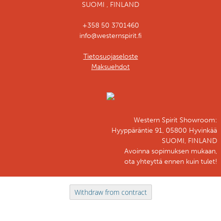
SUOMI , FINLAND
+358 50 3701460
info@westernspirit.fi
Tietosuojaseloste
Maksuehdot
Western Spirit Showroom:
Hyyppäräntie 91, 05800 Hyvinkää
SUOMI, FINLAND
Avoinna sopimuksen mukaan,
ota yhteyttä ennen kuin tulet!
Withdraw from contract