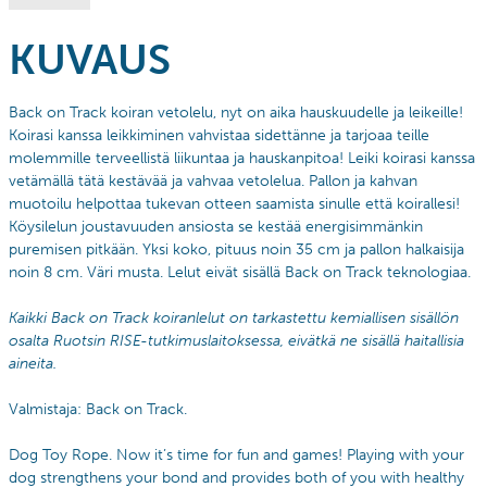
KUVAUS
Back on Track koiran vetolelu, nyt on aika hauskuudelle ja leikeille!
Koirasi kanssa leikkiminen vahvistaa sidettänne ja tarjoaa teille
molemmille terveellistä liikuntaa ja hauskanpitoa! Leiki koirasi kanssa
vetämällä tätä kestävää ja vahvaa vetolelua. Pallon ja kahvan
muotoilu helpottaa tukevan otteen saamista sinulle että koirallesi!
Köysilelun joustavuuden ansiosta se kestää energisimmänkin
puremisen pitkään. Yksi koko, pituus noin 35 cm ja pallon halkaisija
noin 8 cm. Väri musta. Lelut eivät sisällä Back on Track teknologiaa.
Kaikki Back on Track koiranlelut on tarkastettu kemiallisen sisällön
osalta Ruotsin RISE-tutkimuslaitoksessa, eivätkä ne sisällä haitallisia
aineita.
Valmistaja: Back on Track.
Dog Toy Rope. Now it’s time for fun and games! Playing with your
dog strengthens your bond and provides both of you with healthy