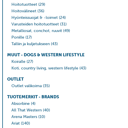
Hoitotuotteet
(29)
Hoitovälineet
(36)
Hyönteissuojat & -loimet
(24)
Varusteiden hoitotuotteet
(31)
Metalliosat, conchot, ruuvit
(49)
Ponille
(17)
Talliin ja kuljetukseen
(43)
MUUT - DOGS & WESTERN LIFESTYLE
Koiralle
(27)
Koti, country living, western lifestyle
(43)
OUTLET
Outlet valikoima
(35)
TUOTEMERKIT - BRANDS
Absorbine
(4)
All That Western
(40)
Arena Masters
(10)
Ariat
(140)