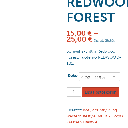
REDWOO
FOREST
15,00
€
–
25,00
€
Sis. alv 25,5%
Soijavahakynttilä Redwood
Forest. Tuotenro REDWOOD-
101.
Koko
Lisää ostoskoriin
Osastot:
Koti, country living,
western lifestyle
,
Muut - Dogs &
Western Lifestyle