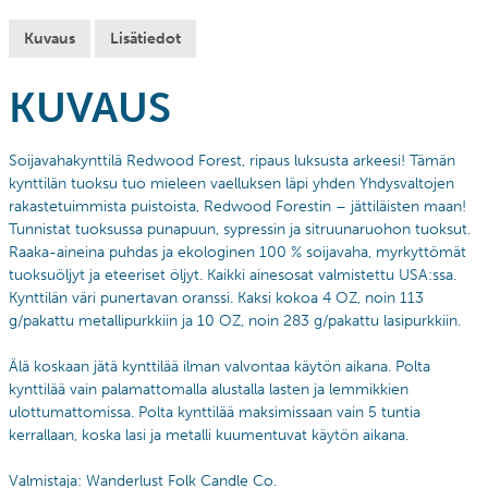
Kuvaus
Lisätiedot
KUVAUS
Soijavahakynttilä Redwood Forest, ripaus luksusta arkeesi! Tämän
kynttilän tuoksu tuo mieleen vaelluksen läpi yhden
Yhdysvaltojen
rakastetuimmista puistoista, Redwood Forestin – jättiläisten maan!
T
unnistat tuoksussa punapuun, sypressin ja sitruunaruohon tuoksut.
Raaka-aineina puhdas ja ekologinen 100 % soijavaha, myrkyttömät
tuoksuöljyt ja eteeriset öljyt. Kaikki ainesosat valmistettu USA:ssa.
Kynttilän väri punertavan oranssi. Kaksi kokoa 4 OZ, noin 113
g/pakattu metallipurkkiin ja 10 OZ, noin 283 g/pakattu lasipurkkiin.
Älä koskaan jätä kynttilää ilman valvontaa käytön aikana. Polta
kynttilää vain palamattomalla alustalla lasten ja lemmikkien
ulottumattomissa. Polta kynttilää maksimissaan vain 5 tuntia
kerrallaan, koska lasi ja metalli kuumentuvat käytön aikana.
Valmistaja: Wanderlust Folk Candle Co.