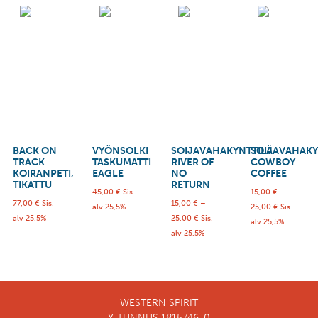
BACK ON
VYÖNSOLKI
SOIJAVAHAKYNTTILÄ
SOIJAVAHAKY
TRACK
TASKUMATTI
RIVER OF
COWBOY
KOIRANPETI,
EAGLE
NO
COFFEE
TIKATTU
RETURN
45,00
€
Sis.
15,00
€
–
77,00
€
Sis.
15,00
€
–
alv 25,5%
25,00
€
Sis.
alv 25,5%
25,00
€
Sis.
alv 25,5%
alv 25,5%
WESTERN SPIRIT
Y-TUNNUS 1815746-0