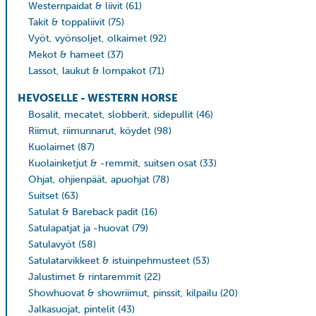
Westernpaidat & liivit
(61)
Takit & toppaliivit
(75)
Vyöt, vyönsoljet, olkaimet
(92)
Mekot & hameet
(37)
Lassot, laukut & lompakot
(71)
HEVOSELLE - WESTERN HORSE
Bosalit, mecatet, slobberit, sidepullit
(46)
Riimut, riimunnarut, köydet
(98)
Kuolaimet
(87)
Kuolainketjut & -remmit, suitsen osat
(33)
Ohjat, ohjienpäät, apuohjat
(78)
Suitset
(63)
Satulat & Bareback padit
(16)
Satulapatjat ja -huovat
(79)
Satulavyöt
(58)
Satulatarvikkeet & istuinpehmusteet
(53)
Jalustimet & rintaremmit
(22)
Showhuovat & showriimut, pinssit, kilpailu
(20)
Jalkasuojat, pintelit
(43)