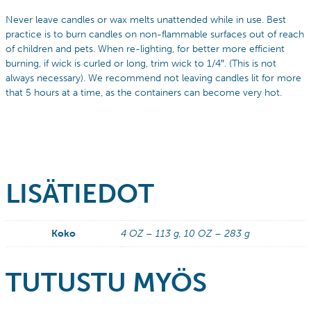
Never leave candles or wax melts unattended while in use. Best
practice is to burn candles on non-flammable surfaces out of reach
of children and pets. When re-lighting, for better more efficient
burning, if wick is curled or long, trim wick to 1/4″. (This is not
always necessary). We recommend not leaving candles lit for more
that 5 hours at a time, as the containers can become very hot.
LISÄTIEDOT
Koko
4 OZ – 113 g, 10 OZ – 283 g
TUTUSTU MYÖS