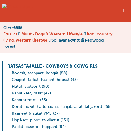
Olet täällä:
Etusivu
Muut - Dogs & Western Lifestyle
Koti, country
living, western lifestyle
Soijavahakynttilä Redwood
Forest
RATSASTAJALLE - COWBOYS & COWGIRLS
Bootsit, saappaat, kengät
(88)
Chapsit, farkut, haalarit, housut
(43)
Hatut, stetsonit
(90)
Kannukset, rissat
(42)
Kannusremmit
(35)
Korut, huivit, hattunauhat, lahjatavarat, lahjakortti
(66)
Käsineet & sukat YMS
(37)
Lippikset, pipot, talvihatut
(151)
Paidat, puserot, hupparit
(84)