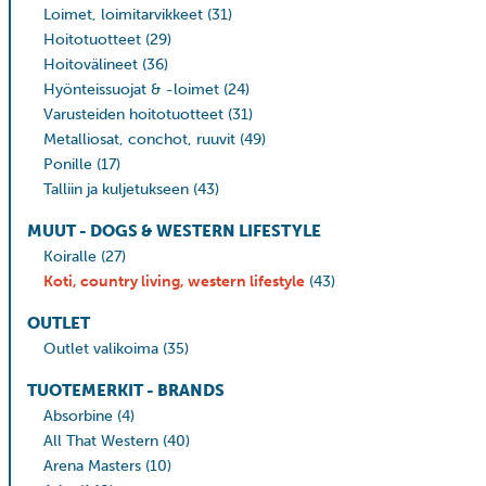
Loimet, loimitarvikkeet
(31)
Hoitotuotteet
(29)
Hoitovälineet
(36)
Hyönteissuojat & -loimet
(24)
Varusteiden hoitotuotteet
(31)
Metalliosat, conchot, ruuvit
(49)
Ponille
(17)
Talliin ja kuljetukseen
(43)
MUUT - DOGS & WESTERN LIFESTYLE
Koiralle
(27)
Koti, country living, western lifestyle
(43)
OUTLET
Outlet valikoima
(35)
TUOTEMERKIT - BRANDS
Absorbine
(4)
All That Western
(40)
Arena Masters
(10)