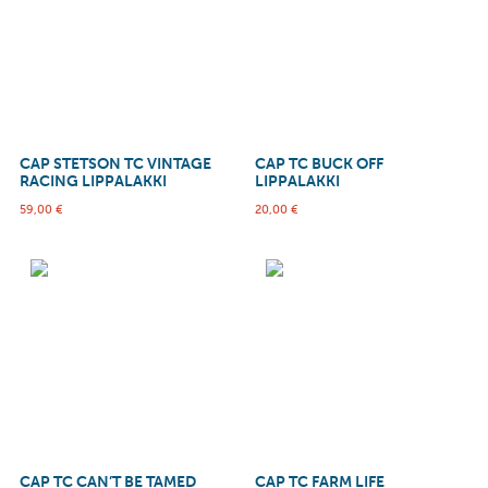
CAP STETSON TC VINTAGE
CAP TC BUCK OFF
RACING LIPPALAKKI
LIPPALAKKI
59,00
€
20,00
€
CAP TC CAN’T BE TAMED
CAP TC FARM LIFE