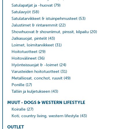
Satulapatjat ja -huovat
(79)
Satulavyöt
(58)
Satulatarvikkeet & istuinpehmusteet
(53)
Jalustimet & rintaremmit
(22)
Showhuovat & showriimut, pinssit, kilpailu
(20)
Jalkasuojat, pintelit
(43)
Loimet, loimitarvikkeet
(31)
Hoitotuotteet
(29)
Hoitovälineet
(36)
Hyönteissuojat & -loimet
(24)
Varusteiden hoitotuotteet
(31)
Metalliosat, conchot, ruuvit
(49)
Ponille
(17)
Talliin ja kuljetukseen
(43)
MUUT - DOGS & WESTERN LIFESTYLE
Koiralle
(27)
Koti, country living, western lifestyle
(43)
OUTLET