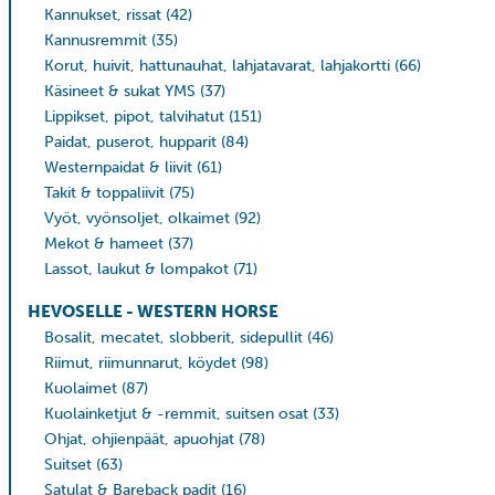
Kannukset, rissat
(42)
Kannusremmit
(35)
Korut, huivit, hattunauhat, lahjatavarat, lahjakortti
(66)
Käsineet & sukat YMS
(37)
Lippikset, pipot, talvihatut
(151)
Paidat, puserot, hupparit
(84)
Westernpaidat & liivit
(61)
Takit & toppaliivit
(75)
Vyöt, vyönsoljet, olkaimet
(92)
Mekot & hameet
(37)
Lassot, laukut & lompakot
(71)
HEVOSELLE - WESTERN HORSE
Bosalit, mecatet, slobberit, sidepullit
(46)
Riimut, riimunnarut, köydet
(98)
Kuolaimet
(87)
Kuolainketjut & -remmit, suitsen osat
(33)
Ohjat, ohjienpäät, apuohjat
(78)
Suitset
(63)
Satulat & Bareback padit
(16)