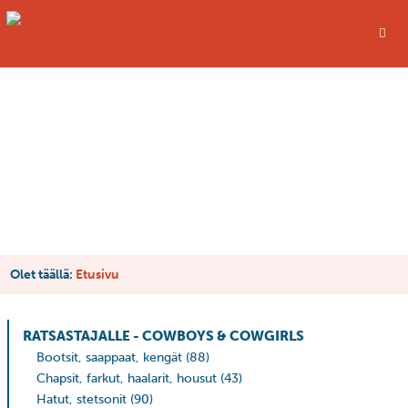
AIDOT JA LAADUKKAAT
LÄNNENRATSASTUS-VARUSTEET
westernspirit.fi
Olet täällä:
Etusivu
RATSASTAJALLE - COWBOYS & COWGIRLS
Bootsit, saappaat, kengät
(88)
Chapsit, farkut, haalarit, housut
(43)
Hatut, stetsonit
(90)