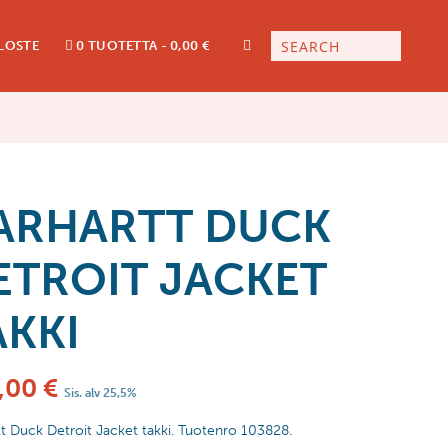
LOSTE
0 TUOTETTA
0,00 €
ARHARTT DUCK
ETROIT JACKET
AKKI
,00
€
Sis. alv 25,5%
t Duck Detroit Jacket takki. Tuotenro 103828.