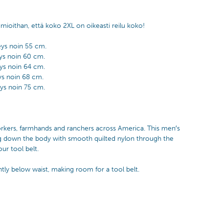
omioithan, että koko 2XL on oikeasti reilu koko!
ys noin 55 cm.
ys noin 60 cm.
ys noin 64 cm.
ys noin 68 cm.
ys noin 75 cm.
orkers, farmhands and ranchers across America. This men′s
ing down the body with smooth quilted nylon through the
ur tool belt.
ghtly below waist, making room for a tool belt.