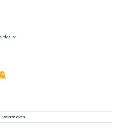
p closure
 tummanruskea