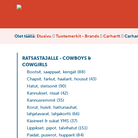
Olet täällä:
Etusivu
Tuotemerkit - Brands
Carhartt
Carhart
RATSASTAJALLE - COWBOYS &
COWGIRLS
Bootsit, saappaat, kengät
(88)
Chapsit, farkut, haalarit, housut
(43)
Hatut, stetsonit
(90)
Kannukset, rissat
(42)
Kannusremmit
(35)
Korut, huivit, hattunauhat,
lahjatavarat, lahjakortti
(66)
Käsineet & sukat YMS
(37)
Lippikset, pipot, talvihatut
(151)
Paidat, puserot, hupparit
(84)