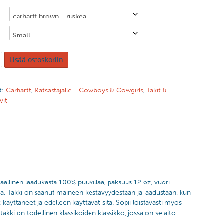
Lisää ostoskoriin
t:
Carhartt
,
Ratsastajalle - Cowboys & Cowgirls
,
Takit &
vit
päällinen laadukasta 100% puuvillaa, paksuus 12 oz, vuori
iosta. Takki on saanut maineen kestävyydestään ja laadustaan, kun
 käyttäneet ja edelleen käyttävät sitä. Sopii loistavasti myös
takki on todellinen klassikoiden klassikko, jossa on se aito