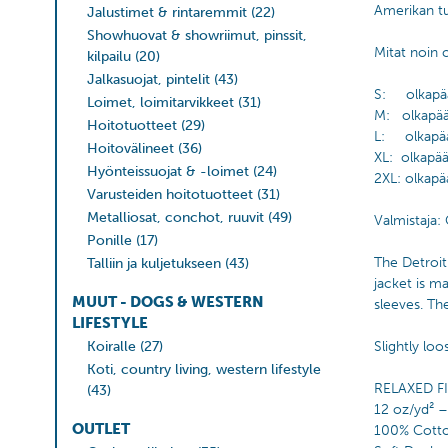
Amerikan tunt
Jalustimet & rintaremmit
(22)
Showhuovat & showriimut, pinssit,
Mitat noin 
kilpailu
(20)
Jalkasuojat, pintelit
(43)
S: olkapää
Loimet, loimitarvikkeet
(31)
M: olkapää
Hoitotuotteet
(29)
L: olkapää
Hoitovälineet
(36)
XL: olkapää
Hyönteissuojat & -loimet
(24)
2XL: olkapä
Varusteiden hoitotuotteet
(31)
Metalliosat, conchot, ruuvit
(49)
Valmistaja: 
Ponille
(17)
The Detroit
Talliin ja kuljetukseen
(43)
jacket is m
MUUT - DOGS & WESTERN
sleeves. Th
LIFESTYLE
Koiralle
(27)
Slightly lo
Koti, country living, western lifestyle
RELAXED F
(43)
12 oz/yd² 
OUTLET
100% Cott