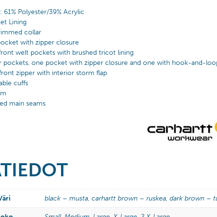
g: 61% Polyester/39% Acrylic
et Lining
rimmed collar
pocket with zipper closure
ront welt pockets with brushed tricot lining
r pockets, one pocket with zipper closure and one with hook-and-loo
front zipper with interior storm flap
able cuffs
em
ched main seams
ÄTIEDOT
Väri
black – musta, carhartt brown – ruskea, dark brown –
Koko
Small, Medium, Large, X-Large, 2 X-Large