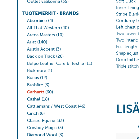
Soft Duck
Outlet valikoima
(35)
Inner Linin
TUOTEMERKIT - BRANDS
Stripe Blank
Absorbine
(4)
Corduroy t
Left chest 
All That Western
(40)
Two lower f
Arena Masters
(10)
Two interio
Ariat
(140)
Full-length 
Austin Accent
(3)
Snap adjust
Back on Track
(26)
Drop tail h
Belpo Leather Care & Textile
(11)
Triple stit
Bickmore
(1)
Bucas
(12)
Bushfire
(3)
Carhartt
(60)
Cashel
(18)
LIS
Cattlemans / West Coast
(46)
Cinch
(6)
Classic Equine
(33)
Cowboy Magic
(3)
Diamond Wool
(3)