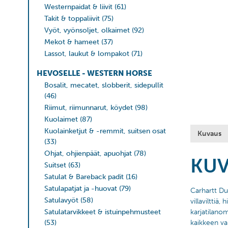
Westernpaidat & liivit
(61)
Takit & toppaliivit
(75)
Vyöt, vyönsoljet, olkaimet
(92)
Mekot & hameet
(37)
Lassot, laukut & lompakot
(71)
HEVOSELLE - WESTERN HORSE
Bosalit, mecatet, slobberit, sidepullit
(46)
Riimut, riimunnarut, köydet
(98)
Kuolaimet
(87)
Kuolainketjut & -remmit, suitsen osat
Kuvaus
(33)
Ohjat, ohjienpäät, apuohjat
(78)
KU
Suitset
(63)
Satulat & Bareback padit
(16)
Satulapatjat ja -huovat
(79)
Carhartt Du
Satulavyöt
(58)
villavilttiä
Satulatarvikkeet & istuinpehmusteet
karjatilanom
(53)
kaikkeen vap