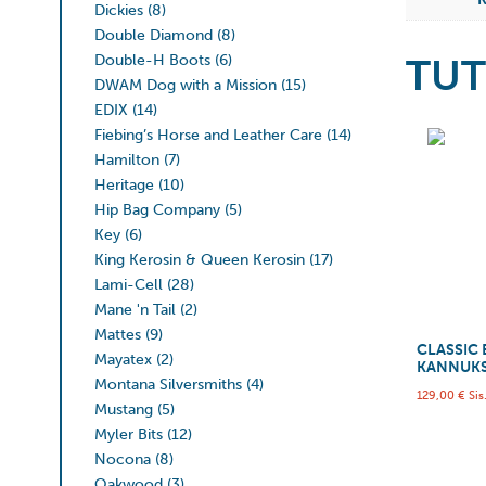
Dickies
(8)
Double Diamond
(8)
TUT
Double-H Boots
(6)
DWAM Dog with a Mission
(15)
EDIX
(14)
Fiebing’s Horse and Leather Care
(14)
Hamilton
(7)
Heritage
(10)
Hip Bag Company
(5)
Key
(6)
King Kerosin & Queen Kerosin
(17)
Lami-Cell
(28)
Mane 'n Tail
(2)
Mattes
(9)
CLASSIC
Mayatex
(2)
KANNUK
Montana Silversmiths
(4)
129,00
€
Sis
Mustang
(5)
Myler Bits
(12)
Nocona
(8)
Oakwood
(3)