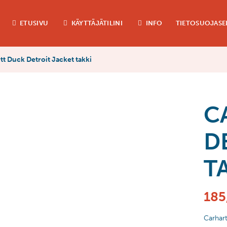
ETUSIVU
KÄYTTÄJÄTILINI
INFO
TIETOSUOJASE
t Duck Detroit Jacket takki
C
D
T
185
Carhart