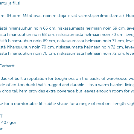
u ja fiilis!
cm: (Huom! Mitat ovat noin mittoja, eivät valmistajan ilmoittamia!). Hu
stä hihansuuhun noin 65 cm, niskasaumasta helmaan noin 69 cm, leve
stä hihansuuhun noin 68 cm, niskasaumasta helmaan noin 70 cm, leve
stä hihansuuhun noin 69 cm, niskasaumasta helmaan noin 71 cm, leve
stä hihansuuhun noin 70 cm, niskasaumasta helmaan noin 72 cm, leve
ästä hihansuuhun noin 70 cm, niskasaumasta helmaan noin 72 cm, leve
Carhartt.
 Jacket built a reputation for toughness on the backs of warehouse w
ade of cotton duck that′s rugged and durable. Has a warm blanket lin
e drop tail hem provides extra coverage but leaves enough room for yo
ose for a comfortable fit, subtle shape for a range of motion. Length sli
IT
– 407 gsm
on