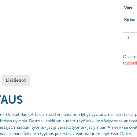
Väri
Koko
Osasto
toppalii
Lisätiedot
VAUS
ck Detroit Jacket takki, miesten klassinen lyhyt vyötärömallinen takki, 
, hihoissa nylonia. Detroit -takki on suosittu työtakki kestävyytensä ans
istajat, maatilan työntekijät ja varastotyöntekijät ympäri Amerikkaa ovat
aa-aikaan! Takki on tyylikäs ja kestävä, vain paranee käytössä. Detroit -