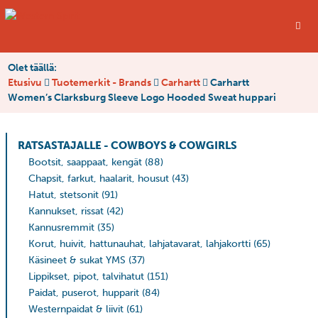
Olet täällä:
Etusivu
Tuotemerkit - Brands
Carhartt
Carhartt
Women’s Clarksburg Sleeve Logo Hooded Sweat huppari
RATSASTAJALLE - COWBOYS & COWGIRLS
Bootsit, saappaat, kengät
(88)
Chapsit, farkut, haalarit, housut
(43)
Hatut, stetsonit
(91)
Kannukset, rissat
(42)
Kannusremmit
(35)
Korut, huivit, hattunauhat, lahjatavarat, lahjakortti
(65)
Käsineet & sukat YMS
(37)
Lippikset, pipot, talvihatut
(151)
Paidat, puserot, hupparit
(84)
Westernpaidat & liivit
(61)