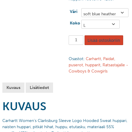
Väri
Koko
Lisää ostoskoriin
Osastot:
Carhartt
,
Paidat,
puserot, hupparit
,
Ratsastajalle -
Cowboys & Cowgirls
Kuvaus
Lisätiedot
KUVAUS
Carhartt Women’s Clarksburg Sleeve Logo Hooded Sweat huppari,
naisten huppari, pitkät hihat, huppu, etutasku, materiaali 55%