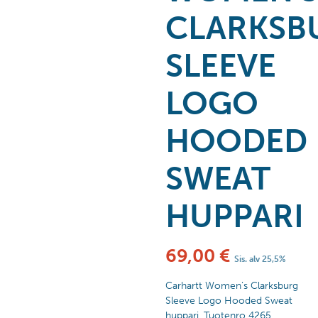
CLARKSB
SLEEVE
LOGO
HOODED
SWEAT
HUPPARI
69,00
€
Sis. alv 25,5%
Carhartt Women’s Clarksburg
Sleeve Logo Hooded Sweat
huppari. Tuotenro 4265.