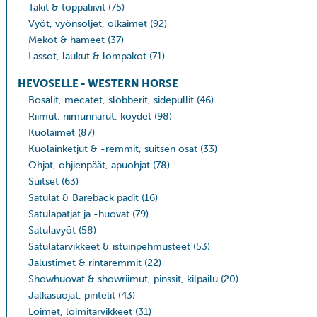
Takit & toppaliivit
(75)
Vyöt, vyönsoljet, olkaimet
(92)
Mekot & hameet
(37)
Lassot, laukut & lompakot
(71)
HEVOSELLE - WESTERN HORSE
Bosalit, mecatet, slobberit, sidepullit
(46)
Riimut, riimunnarut, köydet
(98)
Kuolaimet
(87)
Kuolainketjut & -remmit, suitsen osat
(33)
Ohjat, ohjienpäät, apuohjat
(78)
Suitset
(63)
Satulat & Bareback padit
(16)
Satulapatjat ja -huovat
(79)
Satulavyöt
(58)
Satulatarvikkeet & istuinpehmusteet
(53)
Jalustimet & rintaremmit
(22)
Showhuovat & showriimut, pinssit, kilpailu
(20)
Jalkasuojat, pintelit
(43)
Loimet, loimitarvikkeet
(31)