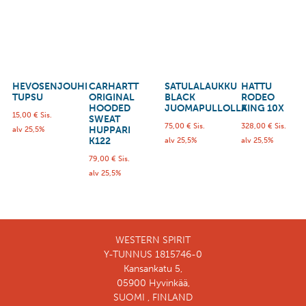
HEVOSENJOUHI
CARHARTT
SATULALAUKKU
HATTU
TUPSU
ORIGINAL
BLACK
RODEO
HOODED
JUOMAPULLOLLA
KING 10X
15,00
€
Sis.
SWEAT
75,00
€
Sis.
328,00
€
Sis.
HUPPARI
alv 25,5%
K122
alv 25,5%
alv 25,5%
79,00
€
Sis.
alv 25,5%
WESTERN SPIRIT
Y-TUNNUS 1815746-0
Kansankatu 5,
05900 Hyvinkää,
SUOMI , FINLAND