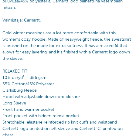
puuvillaa/45% polyesteria, Carhartt logo painettuna vasempaan
hihaan.
Valmistaja: Carhartt.
Cold winter mornings are a lot more comfortable with this
women′s cozy hoodie. Made of heavyweight fleece, the sweatshirt
is brushed on the inside for extra softness. It has a relaxed fit that
allows for easy layering, and it′s finished with a Carhartt logo down
the sleeve.
RELAXED FIT
10.5 oz/yd² – 356 gsm
55% Cotton/45% Polyester
Clarksburg Fleece
Hood with adjustable draw cord closure
Long Sleeve
Front hand warmer pocket
Front pocket with hidden media pocket
Stretchable, elastane reinforced rib knit cuffs and waistband
Carhartt logo printed on left sleeve and Carhartt ′C′ printed on
chest