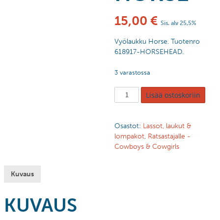
15,00
€
Sis. alv 25,5%
Vyölaukku Horse. Tuotenro
618917-HORSEHEAD.
3 varastossa
Lisää ostoskoriin
Osastot:
Lassot, laukut &
lompakot
,
Ratsastajalle -
Cowboys & Cowgirls
Kuvaus
KUVAUS