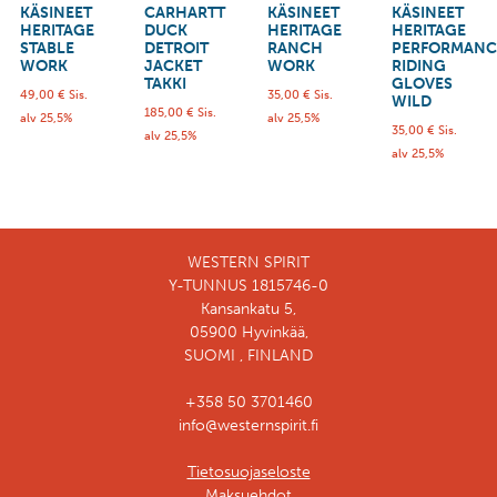
KÄSINEET
CARHARTT
KÄSINEET
KÄSINEET
HERITAGE
DUCK
HERITAGE
HERITAGE
STABLE
DETROIT
RANCH
PERFORMANC
WORK
JACKET
WORK
RIDING
TAKKI
GLOVES
49,00
€
Sis.
35,00
€
Sis.
WILD
185,00
€
Sis.
alv 25,5%
alv 25,5%
35,00
€
Sis.
alv 25,5%
alv 25,5%
WESTERN SPIRIT
Y-TUNNUS 1815746-0
Kansankatu 5,
05900 Hyvinkää,
SUOMI , FINLAND
+358 50 3701460
info@westernspirit.fi
Tietosuojaseloste
Maksuehdot