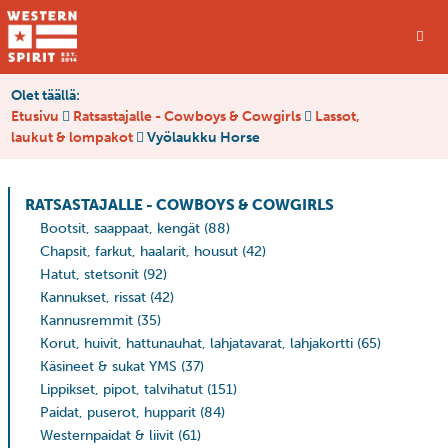
Olet täällä:
Etusivu
Ratsastajalle - Cowboys & Cowgirls
Lassot,
laukut & lompakot
Vyölaukku Horse
RATSASTAJALLE - COWBOYS & COWGIRLS
Bootsit, saappaat, kengät
(88)
Chapsit, farkut, haalarit, housut
(42)
Hatut, stetsonit
(92)
Kannukset, rissat
(42)
Kannusremmit
(35)
Korut, huivit, hattunauhat, lahjatavarat, lahjakortti
(65)
Käsineet & sukat YMS
(37)
Lippikset, pipot, talvihatut
(151)
Paidat, puserot, hupparit
(84)
Westernpaidat & liivit
(61)