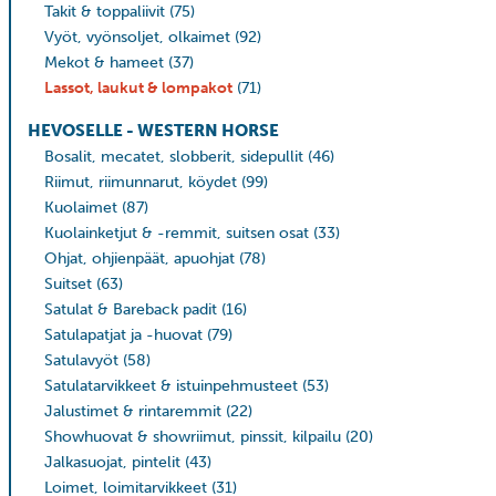
Takit & toppaliivit
(75)
Vyöt, vyönsoljet, olkaimet
(92)
Mekot & hameet
(37)
Lassot, laukut & lompakot
(71)
HEVOSELLE - WESTERN HORSE
Bosalit, mecatet, slobberit, sidepullit
(46)
Riimut, riimunnarut, köydet
(99)
Kuolaimet
(87)
Kuolainketjut & -remmit, suitsen osat
(33)
Ohjat, ohjienpäät, apuohjat
(78)
Suitset
(63)
Satulat & Bareback padit
(16)
Satulapatjat ja -huovat
(79)
Satulavyöt
(58)
Satulatarvikkeet & istuinpehmusteet
(53)
Jalustimet & rintaremmit
(22)
Showhuovat & showriimut, pinssit, kilpailu
(20)
Jalkasuojat, pintelit
(43)
Loimet, loimitarvikkeet
(31)