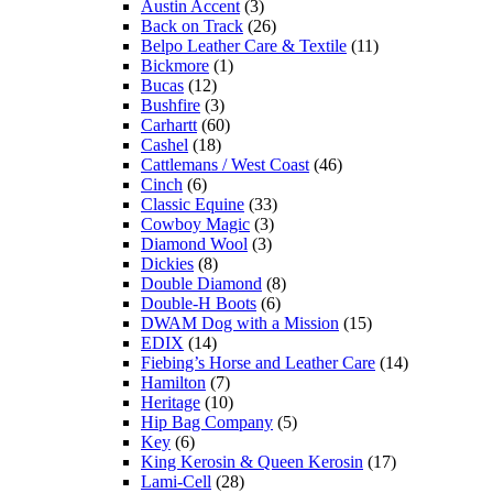
Austin Accent
(3)
Back on Track
(26)
Belpo Leather Care & Textile
(11)
Bickmore
(1)
Bucas
(12)
Bushfire
(3)
Carhartt
(60)
Cashel
(18)
Cattlemans / West Coast
(46)
Cinch
(6)
Classic Equine
(33)
Cowboy Magic
(3)
Diamond Wool
(3)
Dickies
(8)
Double Diamond
(8)
Double-H Boots
(6)
DWAM Dog with a Mission
(15)
EDIX
(14)
Fiebing’s Horse and Leather Care
(14)
Hamilton
(7)
Heritage
(10)
Hip Bag Company
(5)
Key
(6)
King Kerosin & Queen Kerosin
(17)
Lami-Cell
(28)