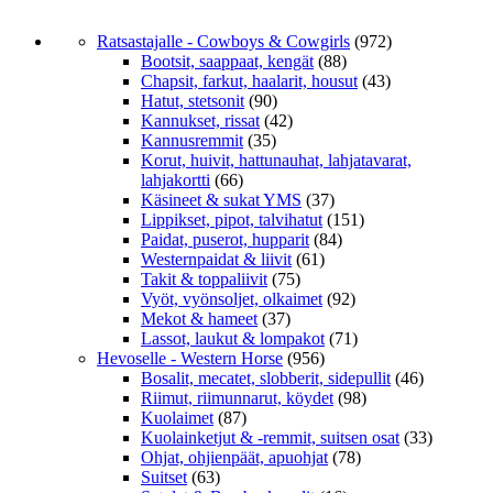
Ratsastajalle - Cowboys & Cowgirls
(972)
Bootsit, saappaat, kengät
(88)
Chapsit, farkut, haalarit, housut
(43)
Hatut, stetsonit
(90)
Kannukset, rissat
(42)
Kannusremmit
(35)
Korut, huivit, hattunauhat, lahjatavarat,
lahjakortti
(66)
Käsineet & sukat YMS
(37)
Lippikset, pipot, talvihatut
(151)
Paidat, puserot, hupparit
(84)
Westernpaidat & liivit
(61)
Takit & toppaliivit
(75)
Vyöt, vyönsoljet, olkaimet
(92)
Mekot & hameet
(37)
Lassot, laukut & lompakot
(71)
Hevoselle - Western Horse
(956)
Bosalit, mecatet, slobberit, sidepullit
(46)
Riimut, riimunnarut, köydet
(98)
Kuolaimet
(87)
Kuolainketjut & -remmit, suitsen osat
(33)
Ohjat, ohjienpäät, apuohjat
(78)
Suitset
(63)