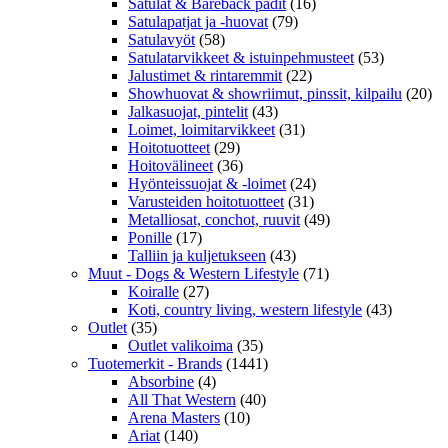
Satulat & Bareback padit
(16)
Satulapatjat ja -huovat
(79)
Satulavyöt
(58)
Satulatarvikkeet & istuinpehmusteet
(53)
Jalustimet & rintaremmit
(22)
Showhuovat & showriimut, pinssit, kilpailu
(20)
Jalkasuojat, pintelit
(43)
Loimet, loimitarvikkeet
(31)
Hoitotuotteet
(29)
Hoitovälineet
(36)
Hyönteissuojat & -loimet
(24)
Varusteiden hoitotuotteet
(31)
Metalliosat, conchot, ruuvit
(49)
Ponille
(17)
Talliin ja kuljetukseen
(43)
Muut - Dogs & Western Lifestyle
(71)
Koiralle
(27)
Koti, country living, western lifestyle
(43)
Outlet
(35)
Outlet valikoima
(35)
Tuotemerkit - Brands
(1441)
Absorbine
(4)
All That Western
(40)
Arena Masters
(10)
Ariat
(140)