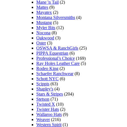
Mane 'n Tail
(2)
Mattes
(9)
Mayatex
(2)
Montana Silversmiths
(4)
Mustang
(5)
Myler Bits
(12)
Nocona
(8)
Oakwood
(3)
Oster
(3)
OSWSA & RanchGirls
(25)
PIPPA Equestrian
(6)
Professional’s Choice
(169)
Ray Holes Leather Care
(5)
Rodeo King
(2)
Schaefer Ranchwear
(8)
Schott NYC
(6)
Scippis
(63)
Shapley's
(4)
Stars & Stripes
(204)
Stetson
(71)
Twisted X
(10)
Twister Hats
(2)
Wallaroo Hats
(9)
Weaver
(216)
Western Spirit
(1)