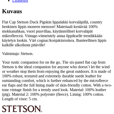
Lisätiedot
Kuvaus
Flat Cap Stetson Duck Pigskin lippalakki korvaläpillä, country
henkinen lippis moneen menoon! Materiaali kestävää 100%
mokkanahkaa, vuori puuvillaa, käytännölliset korvaläpät
mikrofleeceä. V
intage-viimeistely antaa lippikselle trendikkään
käytetyn lookin. Väri cognac/konjakinruskea. Ihanteellinen lippis
kaikille ulkoilusta pitäville!
Valmistaja: Stetson.
Your rustic companion for on the go. The six-panel flat cap from
Stetson is the ideal companion for anyone who doesn´t let the wind
or weather stop them from enjoying the great outdoors. It is made of
100% robust, textured and extremely durable suede leather for
outstanding comfort, which is further enhanced by the microfleece
ear flaps and the full lining made of skin-friendly cotton. With a two-
tone vintage finish for a trendy used look.
Material: 100% leather
(pig). Material 2: 100% polyester (fleece). Lining: 100% cotton.
Length of visor: 5 cm.