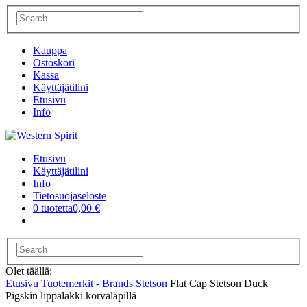
Kauppa
Ostoskori
Kassa
Käyttäjätilini
Etusivu
Info
Etusivu
Käyttäjätilini
Info
Tietosuojaseloste
0 tuotetta
0,00 €
Olet täällä:
Etusivu
Tuotemerkit - Brands
Stetson
Flat Cap Stetson Duck
Pigskin lippalakki korvaläpillä