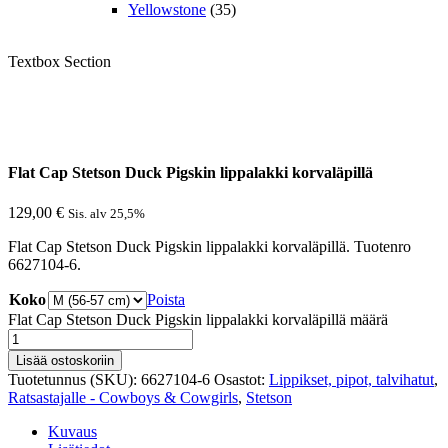
Yellowstone
(35)
Textbox Section
Flat Cap Stetson Duck Pigskin lippalakki korvaläpillä
129,00
€
Sis. alv 25,5%
Flat Cap Stetson Duck Pigskin lippalakki korvaläpillä. Tuotenro
6627104-6.
Koko
Poista
Flat Cap Stetson Duck Pigskin lippalakki korvaläpillä määrä
Lisää ostoskoriin
Tuotetunnus (SKU):
6627104-6
Osastot:
Lippikset, pipot, talvihatut
,
Ratsastajalle - Cowboys & Cowgirls
,
Stetson
Kuvaus