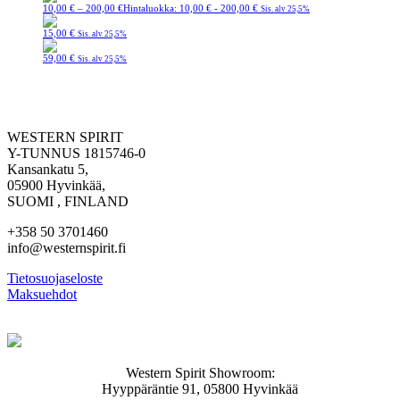
10,00
€
–
200,00
€
Hintaluokka: 10,00 € - 200,00 €
Sis. alv 25,5%
15,00
€
Sis. alv 25,5%
59,00
€
Sis. alv 25,5%
WESTERN SPIRIT
Y-TUNNUS 1815746-0
Kansankatu 5,
05900 Hyvinkää,
SUOMI , FINLAND
+358 50 3701460
info@westernspirit.fi
Tietosuojaseloste
Maksuehdot
Western Spirit Showroom:
Hyyppäräntie 91, 05800 Hyvinkää