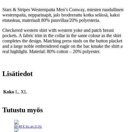
Stars & Stripes Westernpaita Men’s Conway, miesten ruudullinen
westernpaita, nepparinapit, jalo brodeerattu kotka selässä, kaksi
etutaskua, materiaali 80% puuvillaa/20% polyesteria.
Checkered western shirt with western yoke and patch breast
pockets. A fabric trim in the collar in the same colour as the shirt
completes the design. Matching press studs on the button placket
and a large noble embroidered eagle on the bac kmake the shirt a
real highlight. Material: 80% cotton – 20% polyester.
Lisätiedot
Koko
L, XL
Tutustu myös
69,00
€
Sis. alv 25,5%