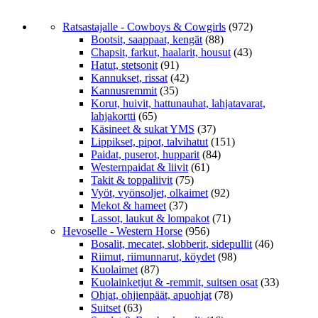
Ratsastajalle - Cowboys & Cowgirls
(972)
Bootsit, saappaat, kengät
(88)
Chapsit, farkut, haalarit, housut
(43)
Hatut, stetsonit
(91)
Kannukset, rissat
(42)
Kannusremmit
(35)
Korut, huivit, hattunauhat, lahjatavarat,
lahjakortti
(65)
Käsineet & sukat YMS
(37)
Lippikset, pipot, talvihatut
(151)
Paidat, puserot, hupparit
(84)
Westernpaidat & liivit
(61)
Takit & toppaliivit
(75)
Vyöt, vyönsoljet, olkaimet
(92)
Mekot & hameet
(37)
Lassot, laukut & lompakot
(71)
Hevoselle - Western Horse
(956)
Bosalit, mecatet, slobberit, sidepullit
(46)
Riimut, riimunnarut, köydet
(98)
Kuolaimet
(87)
Kuolainketjut & -remmit, suitsen osat
(33)
Ohjat, ohjienpäät, apuohjat
(78)
Suitset
(63)