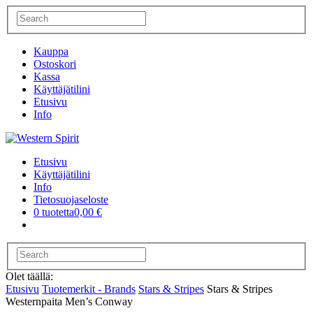
Kauppa
Ostoskori
Kassa
Käyttäjätilini
Etusivu
Info
Etusivu
Käyttäjätilini
Info
Tietosuojaseloste
0 tuotetta
0,00 €
Olet täällä:
Etusivu
Tuotemerkit - Brands
Stars & Stripes
Stars & Stripes
Westernpaita Men’s Conway