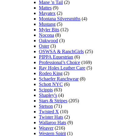
Mane 'n Tail
(2)
Mattes
(9)
Mayatex
(2)
Montana Silversmiths
(4)
Mustang
(5)
Myler Bits
(12)
Nocona
(8)
Oakwood
(3)
Oster
(3)
OSWSA & RanchGirls
(25)
PIPPA Equestrian
(6)
Professional’s Choice
(169)
Ray Holes Leather Care
(5)
Rodeo King
(2)
Schaefer Ranchwear
(8)
Schott NYC
(6)
Scippis
(63)
Shapley's
(4)
Stars & Stripes
(205)
Stetson
(71)
Twisted X
(10)
Twister Hats
(2)
Wallaroo Hats
(9)
Weaver
(216)
Western Spirit
(1)