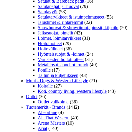
Satulat & Bareback padit
(16)
Satulapatjat ja -huovat
(79)
Satulavyöt
(58)
Satulatarvikkeet & istuinpehmusteet
(53)
Jalustimet & rintaremmit
(22)
Showhuovat & showriimut, pinssit, kilpailu
(20)
Jalkasuojat, pintelit
(43)
Loimet, loimitarvikkeet
(31)
Hoitotuotteet
(29)
Hoitovälineet
(36)
Hyönteissuojat & -loimet
(24)
Varusteiden hoitotuotteet
(31)
Metalliosat, conchot, ruuvit
(49)
Ponille
(17)
Talliin ja kuljetukseen
(43)
Muut - Dogs & Western Lifestyle
(71)
Koiralle
(27)
Koti, country living, western lifestyle
(43)
Outlet
(36)
Outlet valikoima
(36)
Tuotemerkit - Brands
(1442)
Absorbine
(4)
All That Western
(40)
Arena Masters
(10)
Ariat
(140)