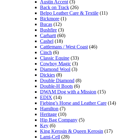
Austin Accent
(3)
Back on Track
(26)
Belpo Leather Care & Textile
(11)
Bickmore
(1)
Bucas
(12)
Bushfire
(3)
Carhartt
(60)
Cashel
(18)
Cattlemans / West Coast
(46)
Cinch
(6)
Classic Equine
(33)
Cowboy Magic
(3)
Diamond Wool
(3)
Dickies
(8)
Double Diamond
(8)
Double-H Boots
(6)
DWAM Dog with a Mission
(15)
EDIX
(14)
Fiebing’s Horse and Leather Care
(14)
Hamilton
(7)
Heritage
(10)
Hip Bag Company
(5)
Key
(6)
King Kerosin & Queen Kerosin
(17)
Lami-Cell
(28)