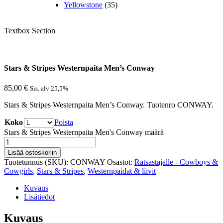
Yellowstone
(35)
Textbox Section
Stars & Stripes Westernpaita Men’s Conway
85,00
€
Sis. alv 25,5%
Stars & Stripes Westernpaita Men’s Conway. Tuotenro CONWAY.
Koko
Poista
Stars & Stripes Westernpaita Men's Conway määrä
Lisää ostoskoriin
Tuotetunnus (SKU):
CONWAY
Osastot:
Ratsastajalle - Cowboys &
Cowgirls
,
Stars & Stripes
,
Westernpaidat & liivit
Kuvaus
Lisätiedot
Kuvaus