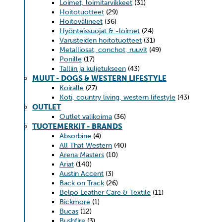
Loimet, loimitarvikkeet
(31)
Hoitotuotteet
(29)
Hoitovälineet
(36)
Hyönteissuojat & -loimet
(24)
Varusteiden hoitotuotteet
(31)
Metalliosat, conchot, ruuvit
(49)
Ponille
(17)
Talliin ja kuljetukseen
(43)
MUUT - DOGS & WESTERN LIFESTYLE
Koiralle
(27)
Koti, country living, western lifestyle
(43)
OUTLET
Outlet valikoima
(36)
TUOTEMERKIT - BRANDS
Absorbine
(4)
All That Western
(40)
Arena Masters
(10)
Ariat
(140)
Austin Accent
(3)
Back on Track
(26)
Belpo Leather Care & Textile
(11)
Bickmore
(1)
Bucas
(12)
Bushfire
(3)