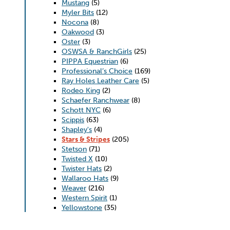
Mustang
(5)
Myler Bits
(12)
Nocona
(8)
Oakwood
(3)
Oster
(3)
OSWSA & RanchGirls
(25)
PIPPA Equestrian
(6)
Professional’s Choice
(169)
Ray Holes Leather Care
(5)
Rodeo King
(2)
Schaefer Ranchwear
(8)
Schott NYC
(6)
Scippis
(63)
Shapley's
(4)
Stars & Stripes
(205)
Stetson
(71)
Twisted X
(10)
Twister Hats
(2)
Wallaroo Hats
(9)
Weaver
(216)
Western Spirit
(1)
Yellowstone
(35)