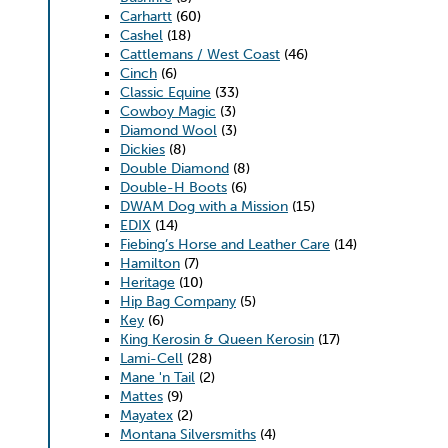
Carhartt
(60)
Cashel
(18)
Cattlemans / West Coast
(46)
Cinch
(6)
Classic Equine
(33)
Cowboy Magic
(3)
Diamond Wool
(3)
Dickies
(8)
Double Diamond
(8)
Double-H Boots
(6)
DWAM Dog with a Mission
(15)
EDIX
(14)
Fiebing’s Horse and Leather Care
(14)
Hamilton
(7)
Heritage
(10)
Hip Bag Company
(5)
Key
(6)
King Kerosin & Queen Kerosin
(17)
Lami-Cell
(28)
Mane 'n Tail
(2)
Mattes
(9)
Mayatex
(2)
Montana Silversmiths
(4)