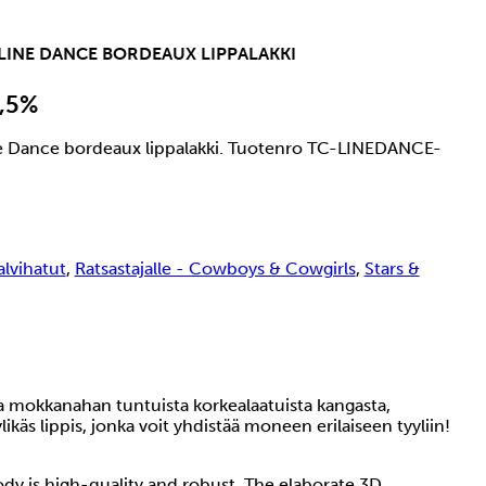
 LINE DANCE BORDEAUX LIPPALAKKI
5,5%
ne Dance bordeaux lippalakki. Tuotenro TC-LINEDANCE-
alvihatut
,
Ratsastajalle - Cowboys & Cowgirls
,
Stars &
sa mokkanahan tuntuista korkealaatuista kangasta,
käs lippis, jonka voit yhdistää moneen erilaiseen tyyliin!
ody is high-quality and robust. The elaborate 3D