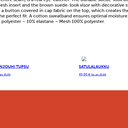
sh insert and the brown suede-look visor with decorative st
as a button covered in cap fabric on the top, which creates the
he perfect fit. A cotton sweatband ensures optimal moisture 
0% polyester – 10% elastane – Mesh 100% polyester.
NJOUHI TUPSU
SATULALAUKKU
45,00
€
 alv 25,5%
Sis. alv 25,5%