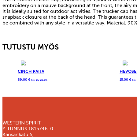
embroidery on a mauve background at the front, the airy me
It is ideally suited for outdoor activities. The trucker cap h
snapback closure at the back of the head. This guarantees t
be combined with any style in a versatile way. Material: 9
TUTUSTU MYÖS
CINCH PAITA
HEVOSE
89,00
€
15,00
€
Sis. alv 25,5%
Sis.
WESTERN SPIRIT
Y-TUNNUS 1815746-0
Kansankatu 5,