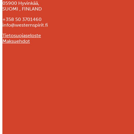
05900 Hyvinkää,
SUOMI , FINLAND
+358 50 3701460
info@westernspirit.fi
Tietosuojaseloste
Maksuehdot