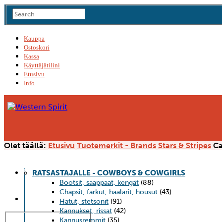
Kauppa
Ostoskori
Kassa
Käyttäjätilini
Etusivu
Info
Olet täällä:
Etusivu
Tuotemerkit - Brands
Stars & Stripes
Ca
ETUSIVU
KÄYTTÄJÄTILINI
INFO
TIETOSUOJASELOSTE
0 TUOTET
RATSASTAJALLE - COWBOYS & COWGIRLS
Bootsit, saappaat, kengät
(88)
Chapsit, farkut, haalarit, housut
(43)
Hatut, stetsonit
(91)
Kannukset, rissat
(42)
Kannusremmit
(35)