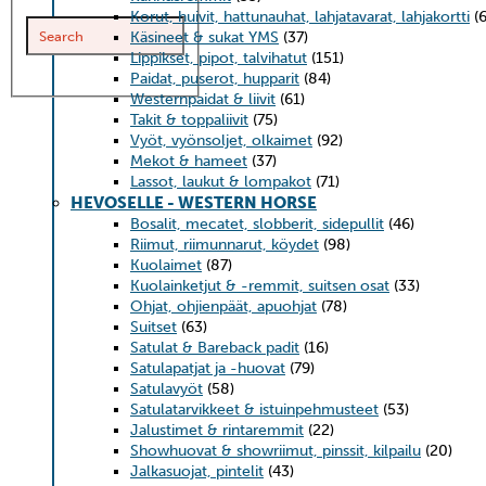
Korut, huivit, hattunauhat, lahjatavarat, lahjakortti
(
Käsineet & sukat YMS
(37)
Lippikset, pipot, talvihatut
(151)
Paidat, puserot, hupparit
(84)
Westernpaidat & liivit
(61)
Takit & toppaliivit
(75)
Vyöt, vyönsoljet, olkaimet
(92)
Mekot & hameet
(37)
Lassot, laukut & lompakot
(71)
HEVOSELLE - WESTERN HORSE
Bosalit, mecatet, slobberit, sidepullit
(46)
Riimut, riimunnarut, köydet
(98)
Kuolaimet
(87)
Kuolainketjut & -remmit, suitsen osat
(33)
Ohjat, ohjienpäät, apuohjat
(78)
Suitset
(63)
Satulat & Bareback padit
(16)
Satulapatjat ja -huovat
(79)
Satulavyöt
(58)
Satulatarvikkeet & istuinpehmusteet
(53)
Jalustimet & rintaremmit
(22)
Showhuovat & showriimut, pinssit, kilpailu
(20)
Jalkasuojat, pintelit
(43)