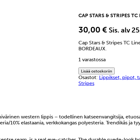
CAP STARS & STRIPES TC
30,00
€
Sis. alv 2
Cap Stars & Stripes TC Li
BORDEAUX.
1 varastossa
Cap
Lisää ostoskoriin
Stars
Osastot:
Lippikset, pipot, t
&
Stripes
Stripes
TC
Line
Dance
bordeaux
ivärinen western lippis – todellinen katseenvangitsija, etuo
lippalakki
ia/10% elastaania, verkkokangas polyesteria. Trendikäs ja tyyli
määrä
centre seam, is a real eye-catcher. The durable suede-look b