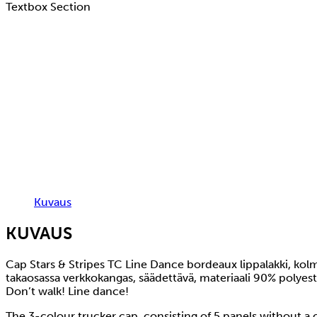
Textbox Section
Kuvaus
KUVAUS
Cap Stars & Stripes TC Line Dance bordeaux lippalakki, kolm
takaosassa verkkokangas, säädettävä, materiaali 90% polyester
Don’t walk! Line dance!
The 3-colour trucker cap, consisting of 5 panels without a 