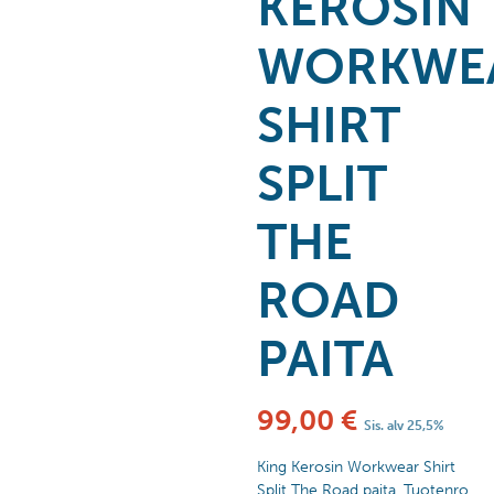
KEROSIN
WORKWE
SHIRT
SPLIT
THE
ROAD
PAITA
99,00
€
Sis. alv 25,5%
King Kerosin Workwear Shirt
Split The Road paita. Tuotenro