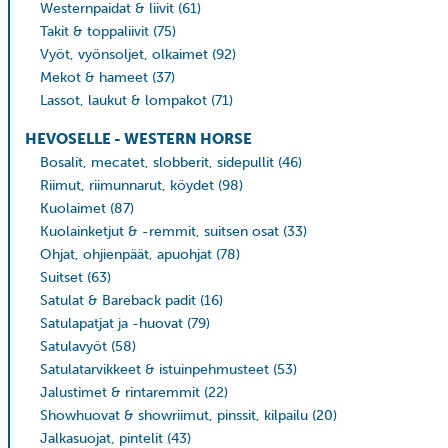
Westernpaidat & liivit
(61)
Takit & toppaliivit
(75)
Vyöt, vyönsoljet, olkaimet
(92)
Mekot & hameet
(37)
Lassot, laukut & lompakot
(71)
HEVOSELLE - WESTERN HORSE
Bosalit, mecatet, slobberit, sidepullit
(46)
Riimut, riimunnarut, köydet
(98)
Kuolaimet
(87)
Kuolainketjut & -remmit, suitsen osat
(33)
Ohjat, ohjienpäät, apuohjat
(78)
Suitset
(63)
Satulat & Bareback padit
(16)
Satulapatjat ja -huovat
(79)
Satulavyöt
(58)
Satulatarvikkeet & istuinpehmusteet
(53)
Jalustimet & rintaremmit
(22)
Showhuovat & showriimut, pinssit, kilpailu
(20)
Jalkasuojat, pintelit
(43)