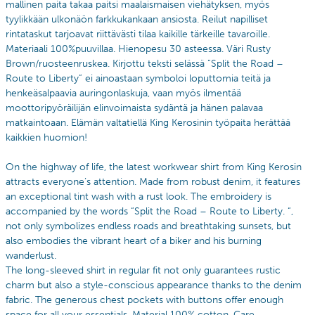
mallinen paita takaa paitsi maalaismaisen viehätyksen, myös
tyylikkään ulkonäön farkkukankaan ansiosta. Reilut napilliset
rintataskut tarjoavat riittävästi tilaa kaikille tärkeille tavaroille.
Materiaali 100%puuvillaa. Hienopesu 30 asteessa.
Väri Rusty
Brown/ruosteenruskea.
Kirjottu teksti selässä
”Split the Road –
Route to Liberty” ei ainoastaan symboloi loputtomia teitä ja
henkeäsalpaavia auringonlaskuja, vaan myös ilmentää
moottoripyöräilijän elinvoimaista sydäntä ja hänen palavaa
matkaintoaan. Elämän valtatiellä King Kerosinin työpaita herättää
kaikkien huomion!
On the highway of life, the latest workwear shirt from King Kerosin
attracts everyone’s attention. Made from robust denim, it features
an exceptional tint wash with a rust look. The embroidery is
accompanied by the words “Split the Road – Route to Liberty. “,
not only symbolizes endless roads and breathtaking sunsets, but
also embodies the vibrant heart of a biker and his burning
wanderlust.
The long-sleeved shirt in regular fit not only guarantees rustic
charm but also a style-conscious appearance thanks to the denim
fabric. The generous chest pockets with buttons offer enough
space for all your essentials. Material 100% cotton. Care