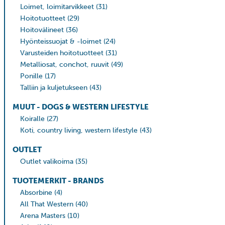
Loimet, loimitarvikkeet
(31)
Hoitotuotteet
(29)
Hoitovälineet
(36)
Hyönteissuojat & -loimet
(24)
Varusteiden hoitotuotteet
(31)
Metalliosat, conchot, ruuvit
(49)
Ponille
(17)
Talliin ja kuljetukseen
(43)
MUUT - DOGS & WESTERN LIFESTYLE
Koiralle
(27)
Koti, country living, western lifestyle
(43)
OUTLET
Outlet valikoima
(35)
TUOTEMERKIT - BRANDS
Absorbine
(4)
All That Western
(40)
Arena Masters
(10)