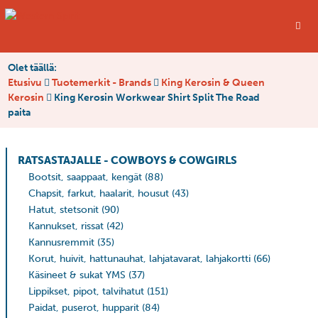
Olet täällä:
Etusivu
Tuotemerkit - Brands
King Kerosin & Queen
Kerosin
King Kerosin Workwear Shirt Split The Road
paita
RATSASTAJALLE - COWBOYS & COWGIRLS
Bootsit, saappaat, kengät
(88)
Chapsit, farkut, haalarit, housut
(43)
Hatut, stetsonit
(90)
Kannukset, rissat
(42)
Kannusremmit
(35)
Korut, huivit, hattunauhat, lahjatavarat, lahjakortti
(66)
Käsineet & sukat YMS
(37)
Lippikset, pipot, talvihatut
(151)
Paidat, puserot, hupparit
(84)