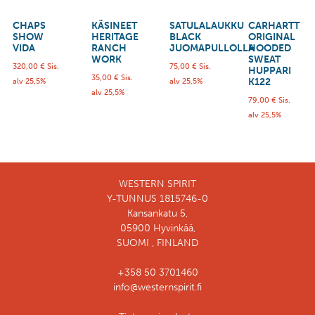
CHAPS
KÄSINEET
SATULALAUKKU
CARHARTT
SHOW
HERITAGE
BLACK
ORIGINAL
VIDA
RANCH
JUOMAPULLOLLA
HOODED
WORK
SWEAT
320,00
€
Sis.
75,00
€
Sis.
HUPPARI
35,00
€
Sis.
K122
alv 25,5%
alv 25,5%
alv 25,5%
79,00
€
Sis.
alv 25,5%
WESTERN SPIRIT
Y-TUNNUS 1815746-0
Kansankatu 5,
05900 Hyvinkää,
SUOMI , FINLAND
+358 50 3701460
info@westernspirit.fi