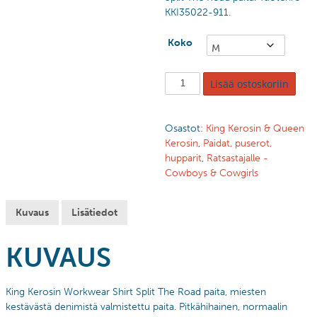
KKI35022-911.
Koko
Lisää ostoskoriin
Osastot:
King Kerosin & Queen
Kerosin
,
Paidat, puserot,
hupparit
,
Ratsastajalle -
Cowboys & Cowgirls
Kuvaus
Lisätiedot
KUVAUS
King Kerosin Workwear Shirt Split The Road paita, miesten
kestävästä denimistä valmistettu paita.
Pitkähihainen, normaalin