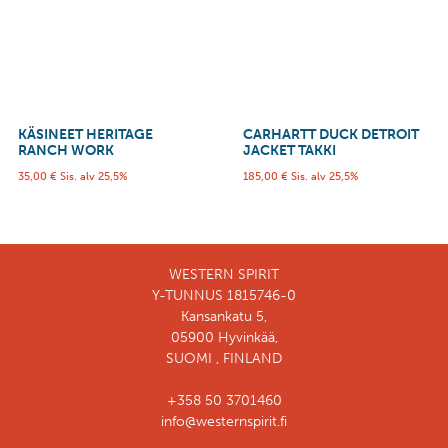
KÄSINEET HERITAGE
CARHARTT DUCK DETROIT
RANCH WORK
JACKET TAKKI
35,00
€
Sis. alv 25,5%
185,00
€
Sis. alv 25,5%
WESTERN SPIRIT
Y-TUNNUS 1815746-0
Kansankatu 5,
05900 Hyvinkää,
SUOMI , FINLAND
+358 50 3701460
info@westernspirit.fi