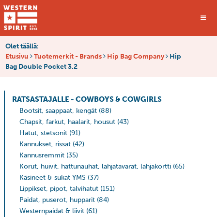
Olet täällä:
Etusivu
Tuotemerkit - Brands
Hip Bag Company
Hip
Bag Double Pocket 3.2
RATSASTAJALLE - COWBOYS & COWGIRLS
Bootsit, saappaat, kengät
(88)
Chapsit, farkut, haalarit, housut
(43)
Hatut, stetsonit
(91)
Kannukset, rissat
(42)
Kannusremmit
(35)
Korut, huivit, hattunauhat, lahjatavarat, lahjakortti
(65)
Käsineet & sukat YMS
(37)
Lippikset, pipot, talvihatut
(151)
Paidat, puserot, hupparit
(84)
Westernpaidat & liivit
(61)