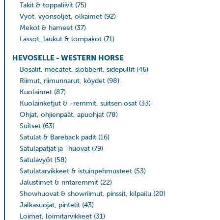
Takit & toppaliivit
(75)
Vyöt, vyönsoljet, olkaimet
(92)
Mekot & hameet
(37)
Lassot, laukut & lompakot
(71)
HEVOSELLE - WESTERN HORSE
Bosalit, mecatet, slobberit, sidepullit
(46)
Riimut, riimunnarut, köydet
(98)
Kuolaimet
(87)
Kuolainketjut & -remmit, suitsen osat
(33)
Ohjat, ohjienpäät, apuohjat
(78)
Suitset
(63)
Satulat & Bareback padit
(16)
Satulapatjat ja -huovat
(79)
Satulavyöt
(58)
Satulatarvikkeet & istuinpehmusteet
(53)
Jalustimet & rintaremmit
(22)
Showhuovat & showriimut, pinssit, kilpailu
(20)
Jalkasuojat, pintelit
(43)
Loimet, loimitarvikkeet
(31)