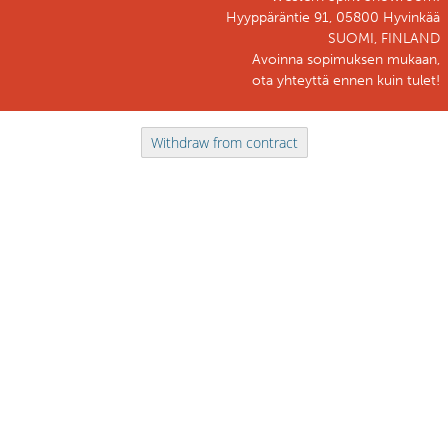
Hyyppäräntie 91, 05800 Hyvinkää
SUOMI, FINLAND
Avoinna sopimuksen mukaan,
ota yhteyttä ennen kuin tulet!
Withdraw from contract