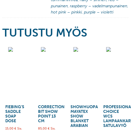
punainen, raspberry – vadelmanpunainen,
hot pink – pinkki, purple – violetti
TUTUSTU MYÖS
FIEBING’S
CORRECTION
SHOWHUOPA
PROFESSIONA
SADDLE
BIT SHOW
MAYATEX
CHOICE
SOAP
POINT 13
SHOW
WCS
DOSE
CM
BLANKET
LAMPAANKAR
ARABIAN
SATULAVYÖ
15,00
€
Sis.
85,00
€
Sis.