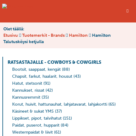
Olet täällä:
Etusivu
Tuotemerkit - Brands
Hamilton
Hamilton
Talutusköysi ketjulla
RATSASTAJALLE - COWBOYS & COWGIRLS
Bootsit, saappaat, kengät
(88)
Chapsit, farkut, haalarit, housut
(43)
Hatut, stetsonit
(91)
Kannukset, rissat
(42)
Kannusremmit
(35)
Korut, huivit, hattunauhat, lahjatavarat, lahjakortti
(65)
Käsineet & sukat YMS
(37)
Lippikset, pipot, talvihatut
(151)
Paidat, puserot, hupparit
(84)
Westernpaidat & liivit
(61)