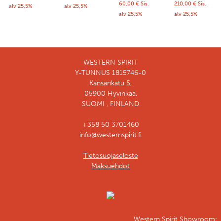
60,00
€
Sis.
210,00
€
Sis.
alv 25,5%
alv 25,5%
alv 25,5%
alv 25,5%
WESTERN SPIRIT
Y-TUNNUS 1815746-0
Kansankatu 5,
05900 Hyvinkää,
SUOMI , FINLAND
+358 50 3701460
info@westernspirit.fi
Tietosuojaseloste
Maksuehdot
Western Spirit Showroom: