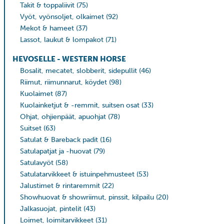
Takit & toppaliivit
(75)
Vyöt, vyönsoljet, olkaimet
(92)
Mekot & hameet
(37)
Lassot, laukut & lompakot
(71)
HEVOSELLE - WESTERN HORSE
Bosalit, mecatet, slobberit, sidepullit
(46)
Riimut, riimunnarut, köydet
(98)
Kuolaimet
(87)
Kuolainketjut & -remmit, suitsen osat
(33)
Ohjat, ohjienpäät, apuohjat
(78)
Suitset
(63)
Satulat & Bareback padit
(16)
Satulapatjat ja -huovat
(79)
Satulavyöt
(58)
Satulatarvikkeet & istuinpehmusteet
(53)
Jalustimet & rintaremmit
(22)
Showhuovat & showriimut, pinssit, kilpailu
(20)
Jalkasuojat, pintelit
(43)
Loimet, loimitarvikkeet
(31)