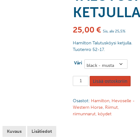
KETJULL
25,00
€
Sis. alv 25,5%
Hamilton Talutusköysi ketjulla.
Tuotenro 52-17.
Väri
Lisää ostoskoriin
Osastot:
Hamilton
,
Hevoselle -
Western Horse
,
Riimut,
riimunnarut, köydet
Kuvaus
Lisätiedot