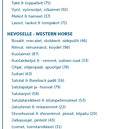
Takit & toppaliivit
(75)
Vyöt, vyönsoljet, olkaimet
(92)
Mekot & hameet
(37)
Lassot, laukut & lompakot
(71)
HEVOSELLE - WESTERN HORSE
Bosalit, mecatet, slobberit, sidepullit
(46)
Riimut, riimunnarut, köydet
(98)
Kuolaimet
(87)
Kuolainketjut & -remmit, suitsen osat
(33)
Ohjat, ohjienpäät, apuohjat
(78)
Suitset
(63)
Satulat & Bareback padit
(16)
Satulapatjat ja -huovat
(79)
Satulavyöt
(58)
Satulatarvikkeet & istuinpehmusteet
(53)
Jalustimet & rintaremmit
(22)
Showhuovat & showriimut, pinssit, kilpailu
(20)
Jalkasuojat, pintelit
(43)
Loimet, loimitarvikkeet
(31)