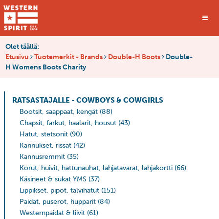
Olet täällä:
Etusivu
Tuotemerkit - Brands
Double-H Boots
Double-
H Womens Boots Charity
RATSASTAJALLE - COWBOYS & COWGIRLS
Bootsit, saappaat, kengät
(88)
Chapsit, farkut, haalarit, housut
(43)
Hatut, stetsonit
(90)
Kannukset, rissat
(42)
Kannusremmit
(35)
Korut, huivit, hattunauhat, lahjatavarat, lahjakortti
(66)
Käsineet & sukat YMS
(37)
Lippikset, pipot, talvihatut
(151)
Paidat, puserot, hupparit
(84)
Westernpaidat & liivit
(61)