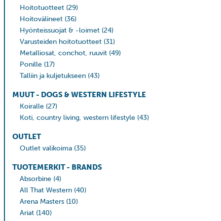
Hoitotuotteet
(29)
Hoitovälineet
(36)
Hyönteissuojat & -loimet
(24)
Varusteiden hoitotuotteet
(31)
Metalliosat, conchot, ruuvit
(49)
Ponille
(17)
Talliin ja kuljetukseen
(43)
MUUT - DOGS & WESTERN LIFESTYLE
Koiralle
(27)
Koti, country living, western lifestyle
(43)
OUTLET
Outlet valikoima
(35)
TUOTEMERKIT - BRANDS
Absorbine
(4)
All That Western
(40)
Arena Masters
(10)
Ariat
(140)