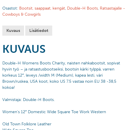
Osastot:
Bootsit, saappaat, kengät
,
Double-H Boots
,
Ratsastajalle -
Cowboys & Cowgirls
Kuvaus
Lisätiedot
KUVAUS
Double-H Womens Boots Charity, naisten nahkabootsit, sopivat
hyvin työ – ja ratsastusbootseiksi, bootsin kärki tylppä, varren
korkeus 12″, leveys /width M (Medium), kapea lesti, väri
Brown/ruskea, USA koot, koko US 7.5 vastaa noin EU 38 -38,5
kokoa!
Valmistaja: Double-H Boots.
Women’s 12″ Domestic Wide Square Toe Work Western
Old Town Folklore Leather