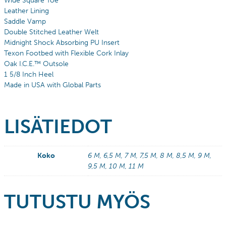
Wide Square Toe
Leather Lining
Saddle Vamp
Double Stitched Leather Welt
Midnight Shock Absorbing PU Insert
Texon Footbed with Flexible Cork Inlay
Oak I.C.E.™ Outsole
1 5/8 Inch Heel
Made in USA with Global Parts
LISÄTIEDOT
Koko
6 M, 6,5 M, 7 M, 7,5 M, 8 M, 8,5 M, 9 M,
9,5 M, 10 M, 11 M
TUTUSTU MYÖS