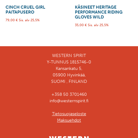
CINCH CRUEL GIRL
KÄSINEET HERITAGE
PAITAPUSERO
PERFORMANCE RIDING
GLOVES WILD
79,00
€
Sis. alv 25,5%
35,00
€
Sis. alv 25,5%
WESTERN SPIRIT
Y-TUNNUS 1815746-0
Kansankatu 5,
05900 Hyvinkää,
SUOMI , FINLAND
+358 50 3701460
info@westernspirit.fi
Tietosuojaseloste
Maksuehdot