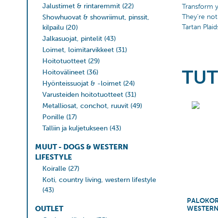
Jalustimet & rintaremmit
(22)
Transform y
They’re not
Showhuovat & showriimut, pinssit,
Tartan Plaid
kilpailu
(20)
Jalkasuojat, pintelit
(43)
Loimet, loimitarvikkeet
(31)
Hoitotuotteet
(29)
TUT
Hoitovälineet
(36)
Hyönteissuojat & -loimet
(24)
Varusteiden hoitotuotteet
(31)
Metalliosat, conchot, ruuvit
(49)
Ponille
(17)
Talliin ja kuljetukseen
(43)
MUUT - DOGS & WESTERN
LIFESTYLE
Koiralle
(27)
Koti, country living, western lifestyle
(43)
PALOKOR
WESTER
OUTLET