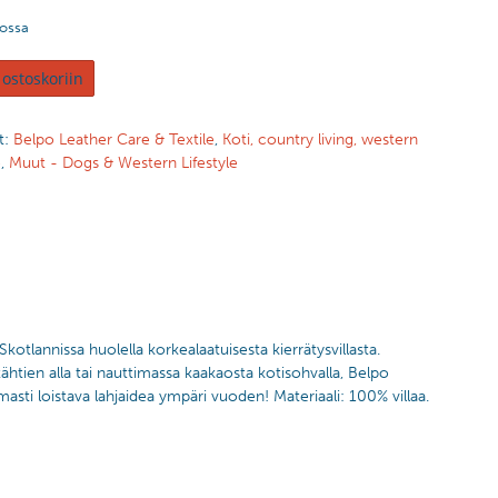
tossa
 ostoskoriin
t:
Belpo Leather Care & Textile
,
Koti, country living, western
e
,
Muut - Dogs & Western Lifestyle
tlannissa huolella korkealaatuisesta kierrätysvillasta.
tähtien alla tai nauttimassa kaakaosta kotisohvalla, Belpo
asti loistava lahjaidea ympäri vuoden! Materiaali: 100% villaa.