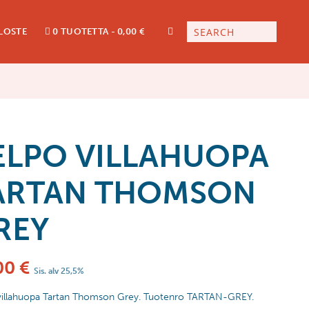
LOSTE
0 TUOTETTA
0,00 €
ELPO VILLAHUOPA
ARTAN THOMSON
REY
00
€
Sis. alv 25,5%
villahuopa Tartan Thomson Grey. Tuotenro TARTAN-GREY.