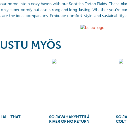
our home into a cozy haven with our Scottish Tartan Plaids. These bla
 only super comfy but also strong and long-lasting. Whether you’re ca
s are the ideal companions. Embrace comfort, style, and sustainability al
USTU MYÖS
I ALL THAT
SOIJAVAHAKYNTTILÄ
SOIJ
N
RIVER OF NO RETURN
COLT 