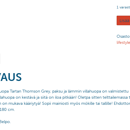
1 varas
Lisää
Osasto
lifestyl
VAUS
huopa Tartan Thomson Grey, paksu ja lämmin villahuopa on valmistettu Sko
lahuopa on kestävä ja siitä on iloa pitkään! Oletpa sitten telttailemassa 
 on mukava kääriytyä! Sopii mainiosti myös mökille tai tallille! Ehdottom
180 cm.
 Belpo.