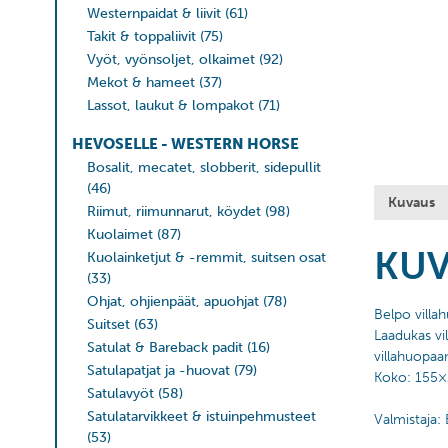
Westernpaidat & liivit
(61)
Takit & toppaliivit
(75)
Vyöt, vyönsoljet, olkaimet
(92)
Mekot & hameet
(37)
Lassot, laukut & lompakot
(71)
HEVOSELLE - WESTERN HORSE
Bosalit, mecatet, slobberit, sidepullit
(46)
Kuvaus
Riimut, riimunnarut, köydet
(98)
Kuolaimet
(87)
KU
Kuolainketjut & -remmit, suitsen osat
(33)
Ohjat, ohjienpäät, apuohjat
(78)
Belpo villa
Suitset
(63)
Laadukas vil
Satulat & Bareback padit
(16)
villahuopaan
Satulapatjat ja -huovat
(79)
Koko: 155×
Satulavyöt
(58)
Satulatarvikkeet & istuinpehmusteet
Valmistaja:
(53)