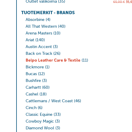
Outlet valikoima
(35)
65,00
€
35,
TUOTEMERKIT - BRANDS
Absorbine
(4)
All That Western
(40)
Arena Masters
(10)
Ariat
(140)
Austin Accent
(3)
Back on Track
(26)
Belpo Leather Care & Textile
(11)
Bickmore
(1)
Bucas
(12)
Bushfire
(3)
Carhartt
(60)
Cashel
(18)
Cattlemans / West Coast
(46)
Cinch
(6)
Classic Equine
(33)
Cowboy Magic
(3)
Diamond Wool
(3)