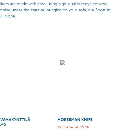
nkets are made with care, using high-quality recycled wool.
mping under the stars or lounging on your sofa, our Scottish
l in one.
AVAHAKYNTTILÄ
HORSEMAN KNIFE
.45
15,00
€
Sis. alv 25,5%