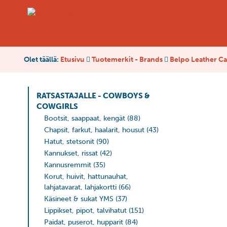
Olet täällä:
Etusivu
Tuotemerkit - Brands
Belpo Leather Car
RATSASTAJALLE - COWBOYS &
COWGIRLS
Bootsit, saappaat, kengät
(88)
Chapsit, farkut, haalarit, housut
(43)
Hatut, stetsonit
(90)
Kannukset, rissat
(42)
Kannusremmit
(35)
Korut, huivit, hattunauhat,
lahjatavarat, lahjakortti
(66)
Käsineet & sukat YMS
(37)
Lippikset, pipot, talvihatut
(151)
Paidat, puserot, hupparit
(84)