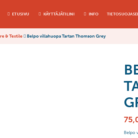
ETUSIVU
KÄYTTÄJÄTILINI
INFO
TIETOSUOJASE
e & Textile
Belpo villahuopa Tartan Thomson Grey
B
T
G
75,
Belpo 