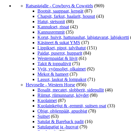
Ratsastajalle - Cowboys & Cowgirls
(969)
Bootsit, saappaat, kengät
(87)
Chapsit, farkut, haalarit, housut
(43)
Hatut, stetsonit
(88)
Kannukset, rissat
(42)
Kannusremmit
(35)
Korut, huivit, hattunauhat, lahjatavarat, lahjakortti
Käsineet & sukat YMS
(37)
Lippikset, pipot, talvihatut
(151)
Paidat, puserot, hupparit
(84)
Westernpaidat & liivit
(61)
Takit & toppaliivit
(75)
Vyöt, vyönsoljet, olkaimet
(92)
Mekot & hameet
(37)
Lassot, laukut & lompakot
(71)
Hevoselle - Western Horse
(956)
Bosalit, mecatet, slobberit, sidepullit
(46)
Riimut, riimunnarut, köydet
(98)
Kuolaimet
(87)
Kuolainketjut & -remmit, suitsen osat
(33)
Ohjat, ohjienpäät, apuohjat
(78)
Suitset
(63)
Satulat & Bareback padit
(16)
Satulapatjat ja -huovat
(79)