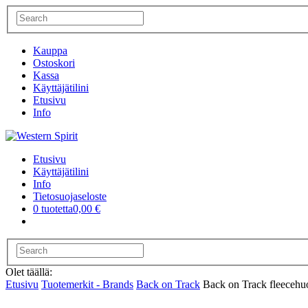
Kauppa
Ostoskori
Kassa
Käyttäjätilini
Etusivu
Info
Etusivu
Käyttäjätilini
Info
Tietosuojaseloste
0 tuotetta
0,00 €
Olet täällä:
Etusivu
Tuotemerkit - Brands
Back on Track
Back on Track fleeceh