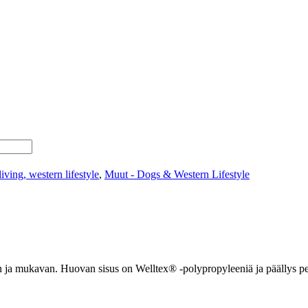
iving, western lifestyle
,
Muut - Dogs & Western Lifestyle
 ja mukavan. Huovan sisus on Welltex® -polypropyleeniä ja päällys p