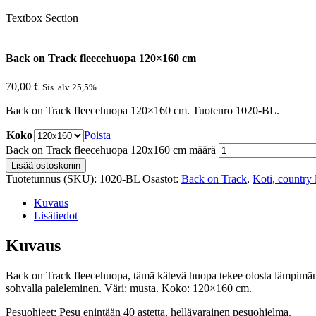
Textbox Section
Back on Track fleecehuopa 120×160 cm
70,00
€
Sis. alv 25,5%
Back on Track fleecehuopa 120×160 cm. Tuotenro 1020-BL.
Koko
Poista
Back on Track fleecehuopa 120x160 cm määrä
Lisää ostoskoriin
Tuotetunnus (SKU):
1020-BL
Osastot:
Back on Track
,
Koti, country l
Kuvaus
Lisätiedot
Kuvaus
Back on Track fleecehuopa, tämä kätevä huopa tekee olosta lämpimän
sohvalla paleleminen. Väri: musta. Koko: 120×160 cm.
Pesuohjeet: Pesu enintään 40 astetta, hellävarainen pesuohjelma.