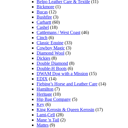
Belpo Leather Care & Textile
(11)
Bickmore
(1)
Bucas
(12)
Bushfire
(3)
Carhartt
(60)
Cashel
(18)
Cattlemans / West Coast
(46)
Cinch
(6)
Classic Equine
(33)
Cowboy Magic
(3)
Diamond Wool
(3)
Dickies
(8)
Double Diamond
(8)
Double-H Boots
(6)
DWAM Dog with a Mission
(15)
EDIX
(14)
Fiebing’s Horse and Leather Care
(14)
Hamilton
(7)
Heritage
(10)
Hip Bag Company
(5)
Key
(6)
King Kerosin & Queen Kerosin
(17)
Lami-Cell
(28)
Mane 'n Tail
(2)
Mattes
(9)