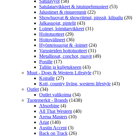
Satulavyöt
(58)
Satulatarvikkeet & istuinpehmusteet
(53)
Jalustimet & rintaremmit
(22)
Showhuovat & showriimut, pinssit, kilpailu
(20)
Jalkasuojat, pintelit
(43)
Loimet, loimitarvikkeet
(31)
Hoitotuotteet
(29)
Hoitovälineet
(36)
Hyönteissuojat & -loimet
(24)
Varusteiden hoitotuotteet
(31)
Metalliosat, conchot, ruuvit
(49)
Ponille
(17)
Talliin ja kuljetukseen
(43)
Muut - Dogs & Western Lifestyle
(71)
Koiralle
(27)
Koti, country living, western lifestyle
(43)
Outlet
(34)
Outlet valikoima
(34)
Tuotemerkit - Brands
(1438)
Absorbine
(4)
All That Western
(40)
Arena Masters
(10)
Ariat
(140)
Austin Accent
(3)
Back on Track
(26)