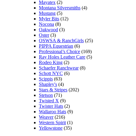
Mayatex
(2)
Montana Silversmiths
(4)
Mustang
(5)
Myler Bits
(12)
Nocona
(8)
Oakwood
(3)
Oster
(3)
OSWSA & RanchGirls
(25)
PIPPA Equestrian
(6)
Professional’s Choice
(169)
Ray Holes Leather Care
(5)
Rodeo King
(2)
Schaefer Ranchwear
(8)
Schott NYC
(6)
Scippis
(63)
Shapley's
(4)
Stars & Stripes
(202)
Stetson
(71)
Twisted X
(9)
Twister Hats
(2)
Wallaroo Hats
(9)
Weaver
(216)
Western Spirit
(1)
Yellowstone
(35)