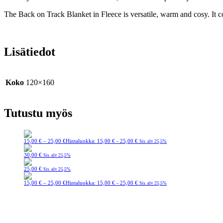
The Back on Track Blanket in Fleece is versatile, warm and cosy. It co
Lisätiedot
Koko
120×160
Tutustu myös
15,00
€
–
25,00
€
Hintaluokka: 15,00 € - 25,00 €
Sis. alv 25,5%
30,00
€
Sis. alv 25,5%
25,00
€
Sis. alv 25,5%
15,00
€
–
25,00
€
Hintaluokka: 15,00 € - 25,00 €
Sis. alv 25,5%