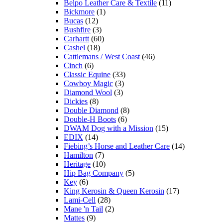
Belpo Leather Care & Textile
(11)
Bickmore
(1)
Bucas
(12)
Bushfire
(3)
Carhartt
(60)
Cashel
(18)
Cattlemans / West Coast
(46)
Cinch
(6)
Classic Equine
(33)
Cowboy Magic
(3)
Diamond Wool
(3)
Dickies
(8)
Double Diamond
(8)
Double-H Boots
(6)
DWAM Dog with a Mission
(15)
EDIX
(14)
Fiebing’s Horse and Leather Care
(14)
Hamilton
(7)
Heritage
(10)
Hip Bag Company
(5)
Key
(6)
King Kerosin & Queen Kerosin
(17)
Lami-Cell
(28)
Mane 'n Tail
(2)
Mattes
(9)