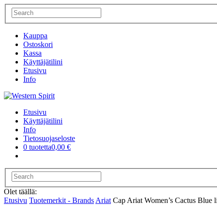
Kauppa
Ostoskori
Kassa
Käyttäjätilini
Etusivu
Info
Etusivu
Käyttäjätilini
Info
Tietosuojaseloste
0 tuotetta
0,00 €
Olet täällä:
Etusivu
Tuotemerkit - Brands
Ariat
Cap Ariat Women’s Cactus Blue l