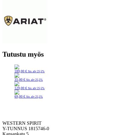
Tutustu myös
189,00
€
Sis. alv 25,5%
35,00
€
Sis. alv 25,5%
129,00
€
Sis. alv 25,5%
69,00
€
Sis. alv 25,5%
WESTERN SPIRIT
Y-TUNNUS 1815746-0
Kansankatu 5,