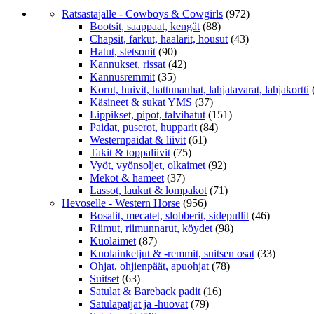
Ratsastajalle - Cowboys & Cowgirls
(972)
Bootsit, saappaat, kengät
(88)
Chapsit, farkut, haalarit, housut
(43)
Hatut, stetsonit
(90)
Kannukset, rissat
(42)
Kannusremmit
(35)
Korut, huivit, hattunauhat, lahjatavarat, lahjakortti
Käsineet & sukat YMS
(37)
Lippikset, pipot, talvihatut
(151)
Paidat, puserot, hupparit
(84)
Westernpaidat & liivit
(61)
Takit & toppaliivit
(75)
Vyöt, vyönsoljet, olkaimet
(92)
Mekot & hameet
(37)
Lassot, laukut & lompakot
(71)
Hevoselle - Western Horse
(956)
Bosalit, mecatet, slobberit, sidepullit
(46)
Riimut, riimunnarut, köydet
(98)
Kuolaimet
(87)
Kuolainketjut & -remmit, suitsen osat
(33)
Ohjat, ohjienpäät, apuohjat
(78)
Suitset
(63)
Satulat & Bareback padit
(16)
Satulapatjat ja -huovat
(79)