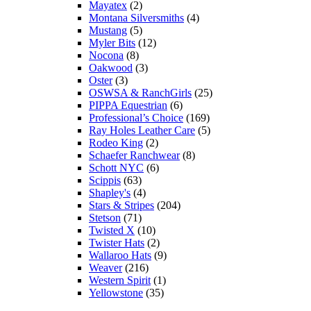
Mayatex
(2)
Montana Silversmiths
(4)
Mustang
(5)
Myler Bits
(12)
Nocona
(8)
Oakwood
(3)
Oster
(3)
OSWSA & RanchGirls
(25)
PIPPA Equestrian
(6)
Professional’s Choice
(169)
Ray Holes Leather Care
(5)
Rodeo King
(2)
Schaefer Ranchwear
(8)
Schott NYC
(6)
Scippis
(63)
Shapley's
(4)
Stars & Stripes
(204)
Stetson
(71)
Twisted X
(10)
Twister Hats
(2)
Wallaroo Hats
(9)
Weaver
(216)
Western Spirit
(1)
Yellowstone
(35)