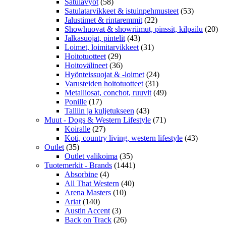
Satulavyöt
(58)
Satulatarvikkeet & istuinpehmusteet
(53)
Jalustimet & rintaremmit
(22)
Showhuovat & showriimut, pinssit, kilpailu
(20)
Jalkasuojat, pintelit
(43)
Loimet, loimitarvikkeet
(31)
Hoitotuotteet
(29)
Hoitovälineet
(36)
Hyönteissuojat & -loimet
(24)
Varusteiden hoitotuotteet
(31)
Metalliosat, conchot, ruuvit
(49)
Ponille
(17)
Talliin ja kuljetukseen
(43)
Muut - Dogs & Western Lifestyle
(71)
Koiralle
(27)
Koti, country living, western lifestyle
(43)
Outlet
(35)
Outlet valikoima
(35)
Tuotemerkit - Brands
(1441)
Absorbine
(4)
All That Western
(40)
Arena Masters
(10)
Ariat
(140)
Austin Accent
(3)
Back on Track
(26)