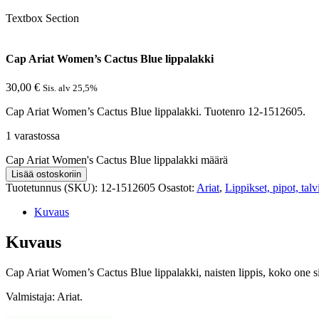
Textbox Section
Cap Ariat Women’s Cactus Blue lippalakki
30,00
€
Sis. alv 25,5%
Cap Ariat Women’s Cactus Blue lippalakki. Tuotenro 12-1512605.
1 varastossa
Cap Ariat Women's Cactus Blue lippalakki määrä
Lisää ostoskoriin
Tuotetunnus (SKU):
12-1512605
Osastot:
Ariat
,
Lippikset, pipot, talv
Kuvaus
Kuvaus
Cap Ariat Women’s Cactus Blue lippalakki, naisten lippis, koko one s
Valmistaja: Ariat.