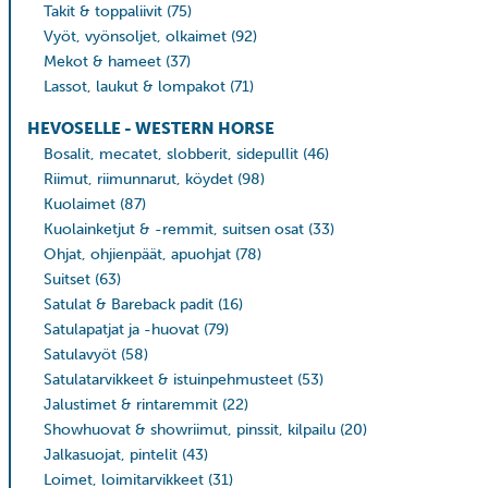
Takit & toppaliivit
(75)
Vyöt, vyönsoljet, olkaimet
(92)
Mekot & hameet
(37)
Lassot, laukut & lompakot
(71)
HEVOSELLE - WESTERN HORSE
Bosalit, mecatet, slobberit, sidepullit
(46)
Riimut, riimunnarut, köydet
(98)
Kuolaimet
(87)
Kuolainketjut & -remmit, suitsen osat
(33)
Ohjat, ohjienpäät, apuohjat
(78)
Suitset
(63)
Satulat & Bareback padit
(16)
Satulapatjat ja -huovat
(79)
Satulavyöt
(58)
Satulatarvikkeet & istuinpehmusteet
(53)
Jalustimet & rintaremmit
(22)
Showhuovat & showriimut, pinssit, kilpailu
(20)
Jalkasuojat, pintelit
(43)
Loimet, loimitarvikkeet
(31)