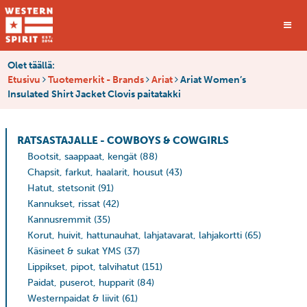
Olet täällä:
Etusivu
Tuotemerkit - Brands
Ariat
Ariat Women’s
Insulated Shirt Jacket Clovis paitatakki
RATSASTAJALLE - COWBOYS & COWGIRLS
Bootsit, saappaat, kengät
(88)
Chapsit, farkut, haalarit, housut
(43)
Hatut, stetsonit
(91)
Kannukset, rissat
(42)
Kannusremmit
(35)
Korut, huivit, hattunauhat, lahjatavarat, lahjakortti
(65)
Käsineet & sukat YMS
(37)
Lippikset, pipot, talvihatut
(151)
Paidat, puserot, hupparit
(84)
Westernpaidat & liivit
(61)