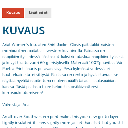
Kuvaus
Lisätiedot
KUVAUS
Ariat Women’s Insulated Shirt Jacket Clovis paitatakki, naisten
monipuolinen paitatakki western kuvioinnilla. Paidassa on
n
appikiinnitys edessä, käsitaskut, kaksi rintataskua nappikiinnityksellä
ja kevyt tikattu vuori 60 g eristyksellä. Materiaali 100%puuvillaa. Väri
Puebla Print, kaunis pellavan sävy. Pesu kylmässä vedessä, ei
huuhteluaineita, ei silitystä. Paidassa on rento ja hyvä istuvuus, se
n
äyttää hyvältä napitettuna neuleen päällä tai auki kauluspaidan
kanssa.
Tästä paidasta tulee helposti suosikkivaatteesi
kerrospukeutumiseen!
Valmistaja: Ariat.
An all-over Southwestern print makes this your new go-to layer.
Lightly insulated, it leans slightly more jacket than shirt, but you still