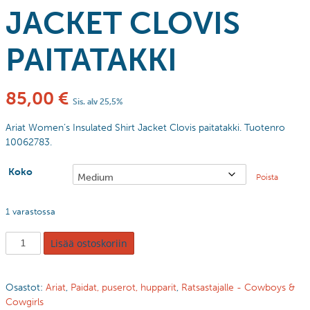
JACKET CLOVIS
PAITATAKKI
85,00
€
Sis. alv 25,5%
Ariat Women’s Insulated Shirt Jacket Clovis paitatakki. Tuotenro
10062783.
Koko
Poista
1 varastossa
Lisää ostoskoriin
Osastot:
Ariat
,
Paidat, puserot, hupparit
,
Ratsastajalle - Cowboys &
Cowgirls