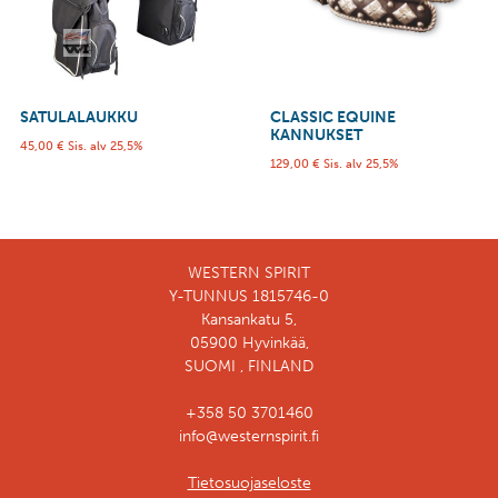
SATULALAUKKU
CLASSIC EQUINE
KANNUKSET
45,00
€
Sis. alv 25,5%
129,00
€
Sis. alv 25,5%
WESTERN SPIRIT
Y-TUNNUS 1815746-0
Kansankatu 5,
05900 Hyvinkää,
SUOMI , FINLAND
+358 50 3701460
info@westernspirit.fi
Tietosuojaseloste