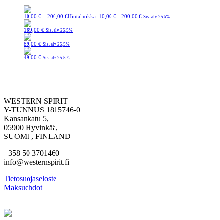
10,00
€
–
200,00
€
Hintaluokka: 10,00 € - 200,00 €
Sis. alv 25,5%
189,00
€
Sis. alv 25,5%
89,00
€
Sis. alv 25,5%
49,00
€
Sis. alv 25,5%
WESTERN SPIRIT
Y-TUNNUS 1815746-0
Kansankatu 5,
05900 Hyvinkää,
SUOMI , FINLAND
+358 50 3701460
info@westernspirit.fi
Tietosuojaseloste
Maksuehdot