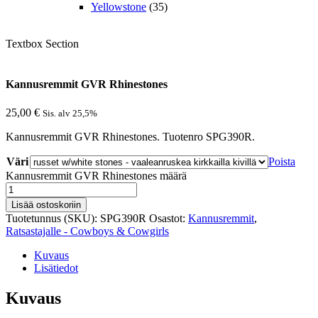
Yellowstone
(35)
Textbox Section
Kannusremmit GVR Rhinestones
25,00
€
Sis. alv 25,5%
Kannusremmit GVR Rhinestones. Tuotenro SPG390R.
Väri
Poista
Kannusremmit GVR Rhinestones määrä
Lisää ostoskoriin
Tuotetunnus (SKU):
SPG390R
Osastot:
Kannusremmit
,
Ratsastajalle - Cowboys & Cowgirls
Kuvaus
Lisätiedot
Kuvaus