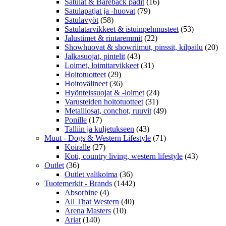
Satulat & Bareback padit
(16)
Satulapatjat ja -huovat
(79)
Satulavyöt
(58)
Satulatarvikkeet & istuinpehmusteet
(53)
Jalustimet & rintaremmit
(22)
Showhuovat & showriimut, pinssit, kilpailu
(20)
Jalkasuojat, pintelit
(43)
Loimet, loimitarvikkeet
(31)
Hoitotuotteet
(29)
Hoitovälineet
(36)
Hyönteissuojat & -loimet
(24)
Varusteiden hoitotuotteet
(31)
Metalliosat, conchot, ruuvit
(49)
Ponille
(17)
Talliin ja kuljetukseen
(43)
Muut - Dogs & Western Lifestyle
(71)
Koiralle
(27)
Koti, country living, western lifestyle
(43)
Outlet
(36)
Outlet valikoima
(36)
Tuotemerkit - Brands
(1442)
Absorbine
(4)
All That Western
(40)
Arena Masters
(10)
Ariat
(140)