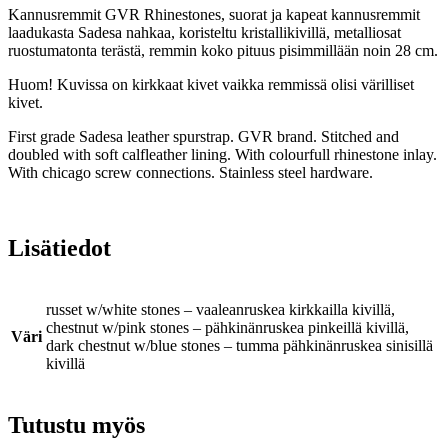
Kannusremmit GVR Rhinestones, suorat ja kapeat kannusremmit
laadukasta Sadesa nahkaa, koristeltu kristallikivillä, metalliosat
ruostumatonta terästä, remmin koko pituus pisimmillään noin 28 cm.
Huom! Kuvissa on kirkkaat kivet vaikka remmissä olisi värilliset
kivet.
First grade Sadesa leather spurstrap. GVR brand. Stitched and
doubled with soft calfleather lining. With colourfull rhinestone inlay.
With chicago screw connections. Stainless steel hardware.
Lisätiedot
russet w/white stones – vaaleanruskea kirkkailla kivillä,
chestnut w/pink stones – pähkinänruskea pinkeillä kivillä,
Väri
dark chestnut w/blue stones – tumma pähkinänruskea sinisillä
kivillä
Tutustu myös