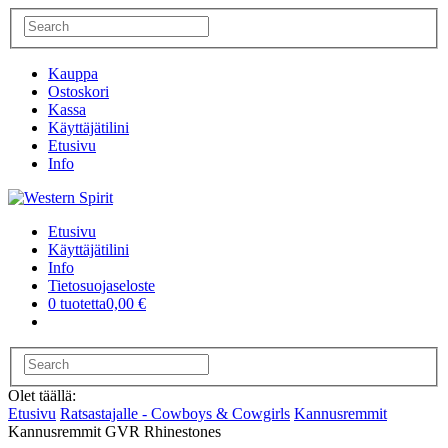
Kauppa
Ostoskori
Kassa
Käyttäjätilini
Etusivu
Info
Etusivu
Käyttäjätilini
Info
Tietosuojaseloste
0 tuotetta
0,00 €
Olet täällä:
Etusivu
Ratsastajalle - Cowboys & Cowgirls
Kannusremmit
Kannusremmit GVR Rhinestones