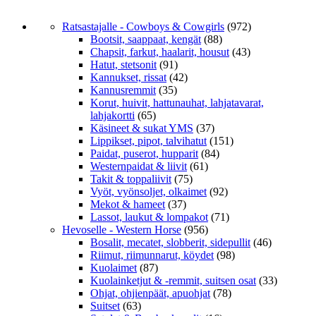
Ratsastajalle - Cowboys & Cowgirls
(972)
Bootsit, saappaat, kengät
(88)
Chapsit, farkut, haalarit, housut
(43)
Hatut, stetsonit
(91)
Kannukset, rissat
(42)
Kannusremmit
(35)
Korut, huivit, hattunauhat, lahjatavarat,
lahjakortti
(65)
Käsineet & sukat YMS
(37)
Lippikset, pipot, talvihatut
(151)
Paidat, puserot, hupparit
(84)
Westernpaidat & liivit
(61)
Takit & toppaliivit
(75)
Vyöt, vyönsoljet, olkaimet
(92)
Mekot & hameet
(37)
Lassot, laukut & lompakot
(71)
Hevoselle - Western Horse
(956)
Bosalit, mecatet, slobberit, sidepullit
(46)
Riimut, riimunnarut, köydet
(98)
Kuolaimet
(87)
Kuolainketjut & -remmit, suitsen osat
(33)
Ohjat, ohjienpäät, apuohjat
(78)
Suitset
(63)