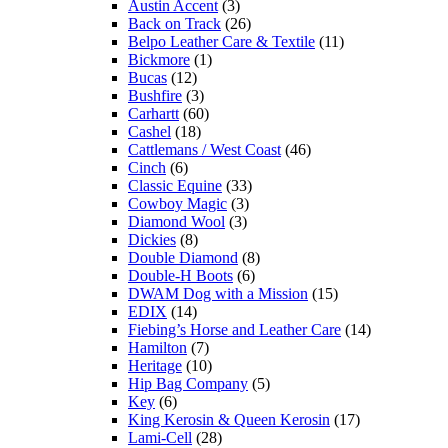
Austin Accent
(3)
Back on Track
(26)
Belpo Leather Care & Textile
(11)
Bickmore
(1)
Bucas
(12)
Bushfire
(3)
Carhartt
(60)
Cashel
(18)
Cattlemans / West Coast
(46)
Cinch
(6)
Classic Equine
(33)
Cowboy Magic
(3)
Diamond Wool
(3)
Dickies
(8)
Double Diamond
(8)
Double-H Boots
(6)
DWAM Dog with a Mission
(15)
EDIX
(14)
Fiebing’s Horse and Leather Care
(14)
Hamilton
(7)
Heritage
(10)
Hip Bag Company
(5)
Key
(6)
King Kerosin & Queen Kerosin
(17)
Lami-Cell
(28)