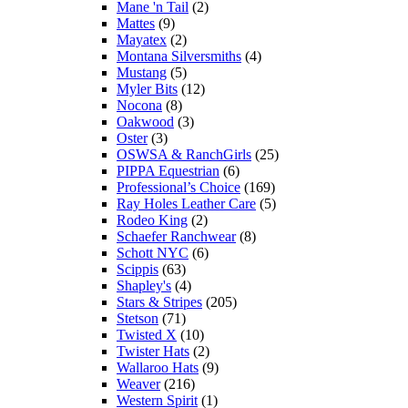
Mane 'n Tail
(2)
Mattes
(9)
Mayatex
(2)
Montana Silversmiths
(4)
Mustang
(5)
Myler Bits
(12)
Nocona
(8)
Oakwood
(3)
Oster
(3)
OSWSA & RanchGirls
(25)
PIPPA Equestrian
(6)
Professional’s Choice
(169)
Ray Holes Leather Care
(5)
Rodeo King
(2)
Schaefer Ranchwear
(8)
Schott NYC
(6)
Scippis
(63)
Shapley's
(4)
Stars & Stripes
(205)
Stetson
(71)
Twisted X
(10)
Twister Hats
(2)
Wallaroo Hats
(9)
Weaver
(216)
Western Spirit
(1)