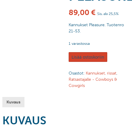
89,00
€
Sis. alv 25,5%
Kannukset Pleasure. Tuotenro
21-53.
1 varastossa
Lisää ostoskoriin
Osastot:
Kannukset, rissat
,
Ratsastajalle - Cowboys &
Cowgirls
Kuvaus
KUVAUS