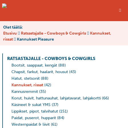
Olet täällä:
Etusivu
Ratsastajalle - Cowboys & Cowgirls
Kannukset,
rissat
Kannukset Pleasure
RATSASTAJALLE - COWBOYS & COWGIRLS
Bootsit, saappaat, kengät
(88)
Chapsit, farkut, haalarit, housut
(43)
Hatut, stetsonit
(88)
Kannukset, rissat
(42)
Kannusremmit
(35)
Korut, huivit, hattunauhat, lahjatavarat, lahjakortti
(66)
Käsineet & sukat YMS
(37)
Lippikset, pipot, talvihatut
(151)
Paidat, puserot, hupparit
(84)
Westernpaidat & liivit
(61)