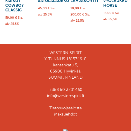
FARKUT
SATULALAUKKU
LAHJAKORTTI
VYÖLAUKKU
COWBOY
HORSE
45,00
€
Sis.
10,00
€
–
CLASSIC
15,00
€
Sis.
alv 25,5%
200,00
€
Sis.
59,00
€
Sis.
alv 25,5%
alv 25,5%
alv 25,5%
WESTERN SPIRIT
Y-TUNNUS 1815746-0
Kansankatu 5,
05900 Hyvinkää,
SUOMI , FINLAND
+358 50 3701460
info@westernspirit.fi
Tietosuojaseloste
Maksuehdot