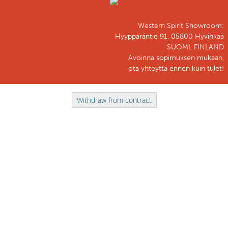
Western Spirit Showroom:
Hyyppäräntie 91, 05800 Hyvinkää
SUOMI, FINLAND
Avoinna sopimuksen mukaan,
ota yhteyttä ennen kuin tulet!
Withdraw from contract