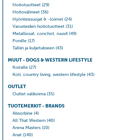
Hoitotuotteet
(29)
Hoitovälineet
(36)
Hyönteissuojat & -loimet
(24)
Varusteiden hoitotuotteet
(31)
Metalliosat, conchot, ruuvit
(49)
Ponille
(17)
Talliin ja kuljetukseen
(43)
MUUT - DOGS & WESTERN LIFESTYLE
Koiralle
(27)
Koti, country living, western lifestyle
(43)
OUTLET
Outlet valikoima
(35)
TUOTEMERKIT - BRANDS
Absorbine
(4)
All That Western
(40)
Arena Masters
(10)
Ariat
(140)