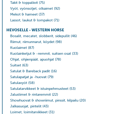
Takit & toppaliivit
(75)
Vyöt, vyönsoljet, olkaimet
(92)
Mekot & hameet
(37)
Lassot, laukut & lompakot
(71)
HEVOSELLE - WESTERN HORSE
Bosalit, mecatet, slobberit, sidepullit
(46)
Riimut, riimunnarut, köydet
(98)
Kuolaimet
(87)
Kuolainketjut & -remmit, suitsen osat
(33)
Ohjat, ohjienpäät, apuohjat
(78)
Suitset
(63)
Satulat & Bareback padit
(16)
Satulapatjat ja -huovat
(79)
Satulavyöt
(58)
Satulatarvikkeet & istuinpehmusteet
(53)
Jalustimet & rintaremmit
(22)
Showhuovat & showriimut, pinssit, kilpailu
(20)
Jalkasuojat, pintelit
(43)
Loimet, loimitarvikkeet
(31)