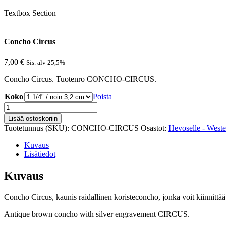
Textbox Section
Concho Circus
7,00
€
Sis. alv 25,5%
Concho Circus. Tuotenro CONCHO-CIRCUS.
Koko
Poista
Concho
Circus
Lisää ostoskoriin
määrä
Tuotetunnus (SKU):
CONCHO-CIRCUS
Osastot:
Hevoselle - West
Kuvaus
Lisätiedot
Kuvaus
Concho Circus, kaunis raidallinen koristeconcho, jonka voit kiinnittää
Antique brown concho with silver engravement CIRCUS.