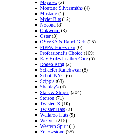
Mayatex
(2)
Montana Silversmiths
(4)
Mustang
(5)
Myler Bits
(12)
Nocona
(8)
Oakwood
(3)
Oster
(3)
OSWSA & RanchGirls
(25)
PIPPA Equestrian
(6)
Professional’s Choice
(169)
Ray Holes Leather Care
(5)
Rodeo King
(2)
Schaefer Ranchwear
(8)
Schott NYC
(6)
Scippis
(63)
Shapley's
(4)
Stars & Stripes
(204)
Stetson
(71)
Twisted X
(10)
Twister Hats
(2)
Wallaroo Hats
(9)
Weaver
(216)
Western Spirit
(1)
Yellowstone
(35)