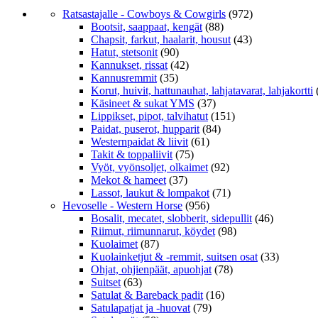
Ratsastajalle - Cowboys & Cowgirls
(972)
Bootsit, saappaat, kengät
(88)
Chapsit, farkut, haalarit, housut
(43)
Hatut, stetsonit
(90)
Kannukset, rissat
(42)
Kannusremmit
(35)
Korut, huivit, hattunauhat, lahjatavarat, lahjakortti
Käsineet & sukat YMS
(37)
Lippikset, pipot, talvihatut
(151)
Paidat, puserot, hupparit
(84)
Westernpaidat & liivit
(61)
Takit & toppaliivit
(75)
Vyöt, vyönsoljet, olkaimet
(92)
Mekot & hameet
(37)
Lassot, laukut & lompakot
(71)
Hevoselle - Western Horse
(956)
Bosalit, mecatet, slobberit, sidepullit
(46)
Riimut, riimunnarut, köydet
(98)
Kuolaimet
(87)
Kuolainketjut & -remmit, suitsen osat
(33)
Ohjat, ohjienpäät, apuohjat
(78)
Suitset
(63)
Satulat & Bareback padit
(16)
Satulapatjat ja -huovat
(79)