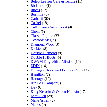
Belpo Leather Care & Textile
(11)
Bickmore
(1)
Bucas
(12)
Bushfire
(3)
Carhartt
(60)
Cashel
(18)
Cattlemans / West Coast
(46)
Cinch
(6)
Classic Equine
(33)
Cowboy Magic
(3)
Diamond Wool
(3)
Dickies
(8)
Double Diamond
(8)
Double-H Boots
(6)
DWAM Dog with a Mission
(15)
EDIX
(14)
Fiebing’s Horse and Leather Care
(14)
Hamilton
(7)
Heritage
(10)
Hip Bag Company
(5)
Key
(6)
King Kerosin & Queen Kerosin
(17)
Lami-Cell
(28)
Mane 'n Tail
(2)
Mattes
(9)