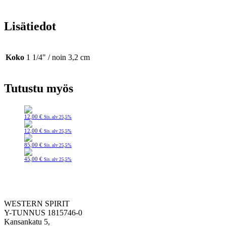
Lisätiedot
Koko
1 1/4" / noin 3,2 cm
Tutustu myös
12,00
€
Sis. alv 25,5%
12,00
€
Sis. alv 25,5%
85,00
€
Sis. alv 25,5%
45,00
€
Sis. alv 25,5%
WESTERN SPIRIT
Y-TUNNUS 1815746-0
Kansankatu 5,