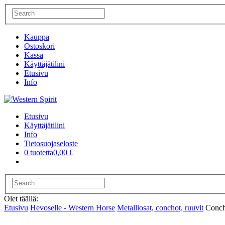
Kauppa
Ostoskori
Kassa
Käyttäjätilini
Etusivu
Info
Etusivu
Käyttäjätilini
Info
Tietosuojaseloste
0 tuotetta
0,00 €
Olet täällä:
Etusivu
Hevoselle - Western Horse
Metalliosat, conchot, ruuvit
Conch