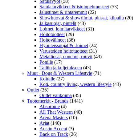
Satulavyöt
(58)
Satulatarvikkeet & istuinpehmusteet
(53)
Jalustimet & rintaremmit
(22)
Showhuovat & showriimut, pinssit, kilpailu
(20)
Jalkasuojat, pintelit
(43)
Loimet, loimitarvikkeet
(31)
Hoitotuotteet
(29)
Hoitovälineet
(36)
Hyönteissuojat & -loimet
(24)
Varusteiden hoitotuotteet
(31)
Metalliosat, conchot, ruuvit
(49)
Ponille
(17)
Talliin ja kuljetukseen
(43)
Muut - Dogs & Western Lifestyle
(71)
Koiralle
(27)
Koti, country living, western lifestyle
(43)
Outlet
(35)
Outlet valikoima
(35)
Tuotemerkit - Brands
(1441)
Absorbine
(4)
All That Western
(40)
Arena Masters
(10)
Ariat
(140)
Austin Accent
(3)
Back on Track
(26)