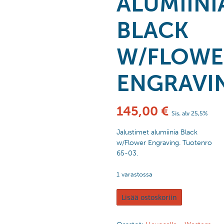
ALUMIINI
BLACK
W/FLOWE
ENGRAVI
145,00
€
Sis. alv 25,5%
Jalustimet alumiinia Black
w/Flower Engraving. Tuotenro
65-03.
1 varastossa
Lisää ostoskoriin