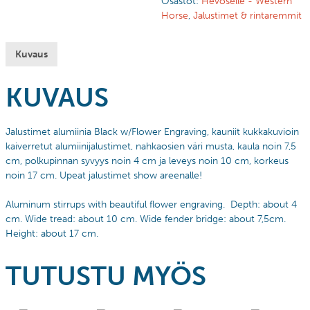
Osastot:
Hevoselle - Western
Horse
,
Jalustimet & rintaremmit
Kuvaus
KUVAUS
Jalustimet alumiinia Black w/Flower Engraving, kauniit kukkakuvioin
kaiverretut alumiinijalustimet, nahkaosien väri musta, kaula noin 7,5
cm, polkupinnan syvyys noin 4 cm ja leveys noin 10 cm, korkeus
noin 17 cm. Upeat jalustimet show areenalle!
Aluminum stirrups with beautiful
flower engraving. Depth: about 4
cm. Wide tread: about 10 cm. Wide fender bridge: about 7,5cm.
Height: about 17 cm.
TUTUSTU MYÖS