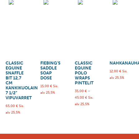
CLASSIC
FIEBING’S
CLASSIC
NAHKANAUH
EQUINE
SADDLE
EQUINE
12,00
€
Sis.
SNAFFLE
SOAP
POLO
BIT 12,7
DOSE
WRAPS
alv 25,5%
CM
PINTELIT
15,00
€
Sis.
KANKIKUOLAIN
35,00
€
–
7 1/2”
alv 25,5%
VIPUVARRET
45,00
€
Sis.
alv 25,5%
65,00
€
Sis.
alv 25,5%