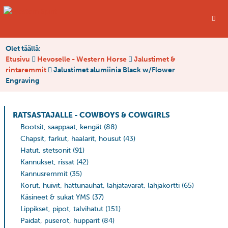
Olet täällä:
Etusivu
Hevoselle - Western Horse
Jalustimet &
rintaremmit
Jalustimet alumiinia Black w/Flower
Engraving
RATSASTAJALLE - COWBOYS & COWGIRLS
Bootsit, saappaat, kengät
(88)
Chapsit, farkut, haalarit, housut
(43)
Hatut, stetsonit
(91)
Kannukset, rissat
(42)
Kannusremmit
(35)
Korut, huivit, hattunauhat, lahjatavarat, lahjakortti
(65)
Käsineet & sukat YMS
(37)
Lippikset, pipot, talvihatut
(151)
Paidat, puserot, hupparit
(84)