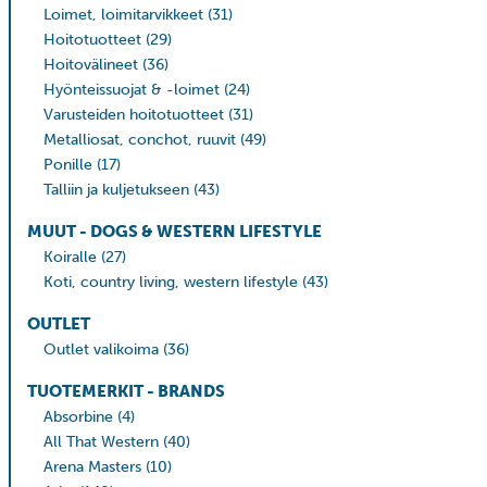
Loimet, loimitarvikkeet
(31)
Hoitotuotteet
(29)
Hoitovälineet
(36)
Hyönteissuojat & -loimet
(24)
Varusteiden hoitotuotteet
(31)
Metalliosat, conchot, ruuvit
(49)
Ponille
(17)
Talliin ja kuljetukseen
(43)
MUUT - DOGS & WESTERN LIFESTYLE
Koiralle
(27)
Koti, country living, western lifestyle
(43)
OUTLET
Outlet valikoima
(36)
TUOTEMERKIT - BRANDS
Absorbine
(4)
All That Western
(40)
Arena Masters
(10)