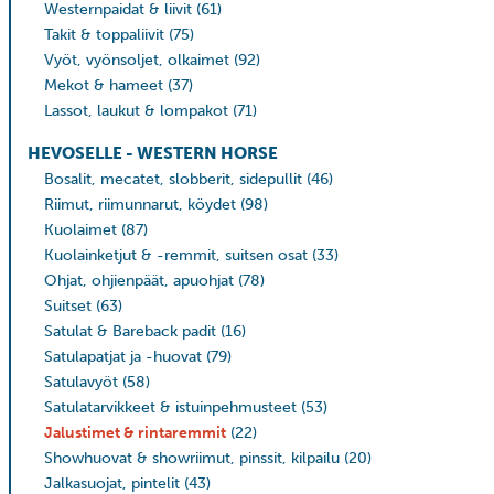
Westernpaidat & liivit
(61)
Takit & toppaliivit
(75)
Vyöt, vyönsoljet, olkaimet
(92)
Mekot & hameet
(37)
Lassot, laukut & lompakot
(71)
HEVOSELLE - WESTERN HORSE
Bosalit, mecatet, slobberit, sidepullit
(46)
Riimut, riimunnarut, köydet
(98)
Kuolaimet
(87)
Kuolainketjut & -remmit, suitsen osat
(33)
Ohjat, ohjienpäät, apuohjat
(78)
Suitset
(63)
Satulat & Bareback padit
(16)
Satulapatjat ja -huovat
(79)
Satulavyöt
(58)
Satulatarvikkeet & istuinpehmusteet
(53)
Jalustimet & rintaremmit
(22)
Showhuovat & showriimut, pinssit, kilpailu
(20)
Jalkasuojat, pintelit
(43)