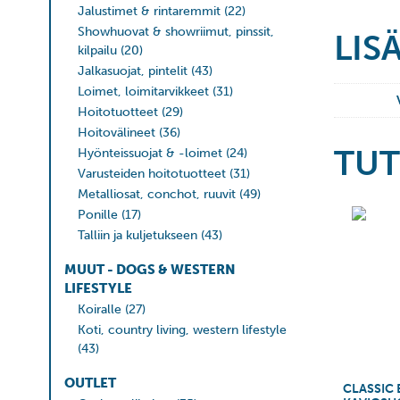
Jalustimet & rintaremmit
(22)
Showhuovat & showriimut, pinssit,
LIS
kilpailu
(20)
Jalkasuojat, pintelit
(43)
Loimet, loimitarvikkeet
(31)
Hoitotuotteet
(29)
Hoitovälineet
(36)
TUT
Hyönteissuojat & -loimet
(24)
Varusteiden hoitotuotteet
(31)
Metalliosat, conchot, ruuvit
(49)
Ponille
(17)
Talliin ja kuljetukseen
(43)
MUUT - DOGS & WESTERN
LIFESTYLE
Koiralle
(27)
Koti, country living, western lifestyle
(43)
OUTLET
CLASSIC