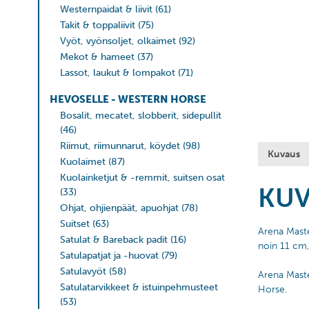
Westernpaidat & liivit
(61)
Takit & toppaliivit
(75)
Vyöt, vyönsoljet, olkaimet
(92)
Mekot & hameet
(37)
Lassot, laukut & lompakot
(71)
HEVOSELLE - WESTERN HORSE
Bosalit, mecatet, slobberit, sidepullit
(46)
Riimut, riimunnarut, köydet
(98)
Kuvaus
Kuolaimet
(87)
Kuolainketjut & -remmit, suitsen osat
KU
(33)
Ohjat, ohjienpäät, apuohjat
(78)
Suitset
(63)
Arena Maste
Satulat & Bareback padit
(16)
noin 11 cm,
Satulapatjat ja -huovat
(79)
Satulavyöt
(58)
Arena Maste
Satulatarvikkeet & istuinpehmusteet
Horse.
(53)