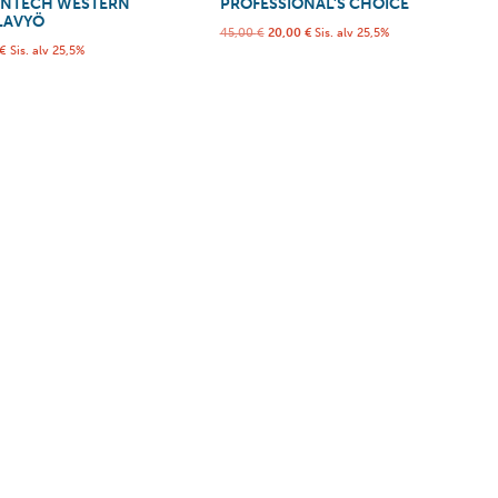
ENTECH WESTERN
PROFESSIONAL’S CHOICE
LAVYÖ
45,00
€
20,00
€
Sis. alv 25,5%
€
Sis. alv 25,5%