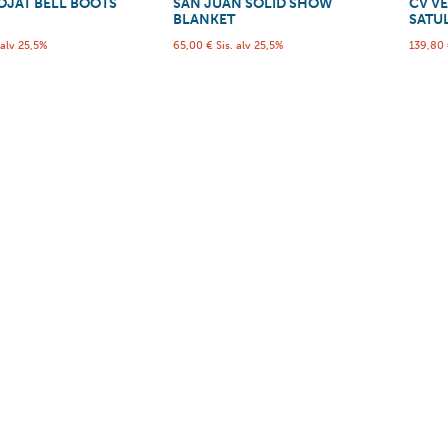
OJAT BELL BOOTS
SAN JUAN SOLID SHOW
CV V
BLANKET
SATU
 alv 25,5%
65,00
€
Sis. alv 25,5%
139,80