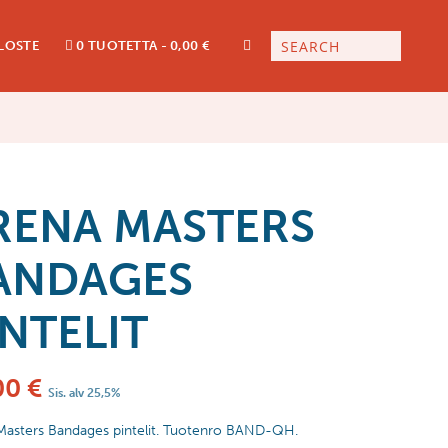
LOSTE
0 TUOTETTA
0,00 €
RENA MASTERS
ANDAGES
INTELIT
00
€
Sis. alv 25,5%
Masters Bandages pintelit. Tuotenro BAND-QH.