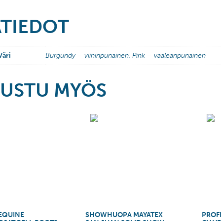
ÄTIEDOT
Väri
Burgundy – viininpunainen, Pink – vaaleanpunainen
USTU MYÖS
 EQUINE
SHOWHUOPA MAYATEX
PROF