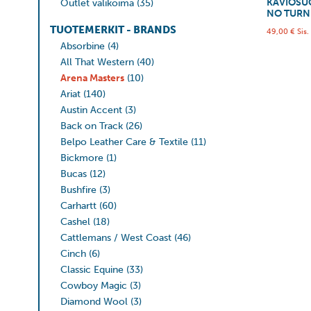
KAVIOSU
Outlet valikoima
(35)
NO TURN
TUOTEMERKIT - BRANDS
49,00
€
Sis.
Absorbine
(4)
All That Western
(40)
Arena Masters
(10)
Ariat
(140)
Austin Accent
(3)
Back on Track
(26)
Belpo Leather Care & Textile
(11)
Bickmore
(1)
Bucas
(12)
Bushfire
(3)
Carhartt
(60)
Cashel
(18)
Cattlemans / West Coast
(46)
Cinch
(6)
Classic Equine
(33)
Cowboy Magic
(3)
Diamond Wool
(3)