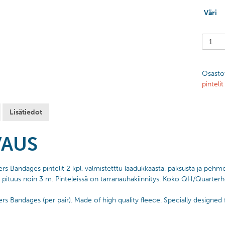
Väri
Osasto
pintelit
Lisätiedot
VAUS
rs Bandages pintelit 2 kpl, v
almistetttu laadukkaasta, paksusta ja pehme
 pituus noin 3 m. Pinteleissä on tarranauhakiinnitys. Koko QH/Quarte
rs Bandages (per pair). Made of high quality fleece. Specially designe