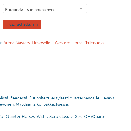
Lisää ostoskoriin
t:
Arena Masters
,
Hevoselle - Western Horse
,
Jalkasuojat,
ästä fleecestä. Suunniteltu erityisesti quarterhevosille. Leveys
rhevonen. Myydään 2 kpl pakkauksessa.
d for Quarter Horses. With velcro closure. Size QH/Quarter