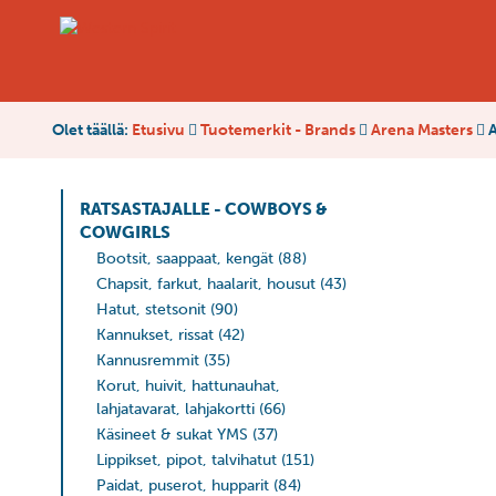
Olet täällä:
Etusivu
Tuotemerkit - Brands
Arena Masters
A
RATSASTAJALLE - COWBOYS &
COWGIRLS
Bootsit, saappaat, kengät
(88)
Chapsit, farkut, haalarit, housut
(43)
Hatut, stetsonit
(90)
Kannukset, rissat
(42)
Kannusremmit
(35)
Korut, huivit, hattunauhat,
lahjatavarat, lahjakortti
(66)
Käsineet & sukat YMS
(37)
Lippikset, pipot, talvihatut
(151)
Paidat, puserot, hupparit
(84)