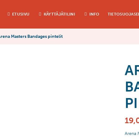
ETUSIVU
KÄYTTÄJÄTILINI
INFO
TIETOSUOJASE
rena Masters Bandages pintelit
A
B
P
19,
Arena 