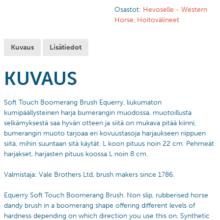
Osastot:
Hevoselle - Western
Horse
,
Hoitovälineet
Kuvaus
Lisätiedot
KUVAUS
Soft Touch Boomerang Brush Equerry, liukumaton
kumipäällysteinen harja bumerangin muodossa, muotoillusta
selkämyksestä saa hyvän otteen ja siitä on mukava pitää kiinni,
bumerangin muoto tarjoaa eri kovuustasoja harjaukseen riippuen
siitä, mihin suuntaan sitä käytät. L koon pituus noin 22 cm. Pehmeät
harjakset, harjasten pituus koossa L noin 8 cm.
Valmistaja:
Vale Brothers Ltd, b
rush makers since 1786.
Equerry Soft Touch Boomerang Brush. Non slip, rubberised horse
dandy brush in a boomerang shape offering different levels of
hardness depending on which direction you use this on. Synthetic