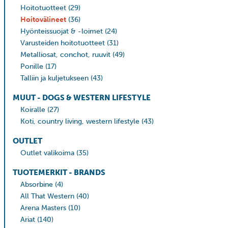
Hoitotuotteet
(29)
Hoitovälineet
(36)
Hyönteissuojat & -loimet
(24)
Varusteiden hoitotuotteet
(31)
Metalliosat, conchot, ruuvit
(49)
Ponille
(17)
Talliin ja kuljetukseen
(43)
MUUT - DOGS & WESTERN LIFESTYLE
Koiralle
(27)
Koti, country living, western lifestyle
(43)
OUTLET
Outlet valikoima
(35)
TUOTEMERKIT - BRANDS
Absorbine
(4)
All That Western
(40)
Arena Masters
(10)
Ariat
(140)