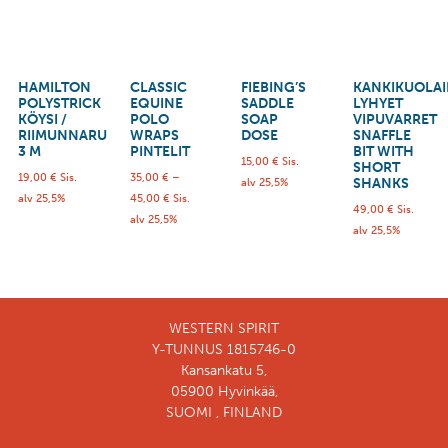
HAMILTON
CLASSIC
FIEBING’S
KANKIKUOLA
POLYSTRICK
EQUINE
SADDLE
LYHYET
KÖYSI /
POLO
SOAP
VIPUVARRET
RIIMUNNARU
WRAPS
DOSE
SNAFFLE
3 M
PINTELIT
BIT WITH
15,00
€
Sis.
SHORT
19,00
€
Sis.
35,00
€
–
SHANKS
alv 25,5%
alv 25,5%
45,00
€
Sis.
49,00
€
Sis.
alv 25,5%
alv 25,5%
WESTERN SPIRIT
Y-TUNNUS 1815746-0
Kansankatu 5,
05900 Hyvinkää,
SUOMI , FINLAND