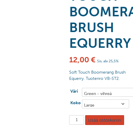
BOOMER
BRUSH
EQUERRY
12,00
€
Sis. alv 25,5%
Soft Touch Boomerang Brush
Equerry. Tuotenro VB-ST2.
Väri
Koko
Lisää ostoskoriin