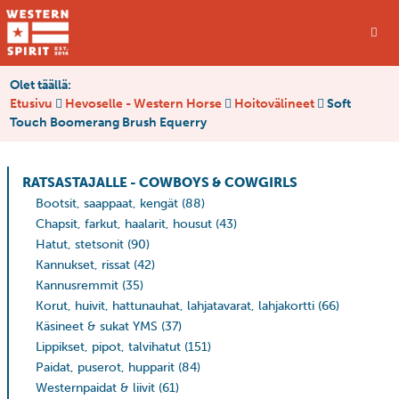
Olet täällä:
Etusivu
Hevoselle - Western Horse
Hoitovälineet
Soft
Touch Boomerang Brush Equerry
RATSASTAJALLE - COWBOYS & COWGIRLS
Bootsit, saappaat, kengät
(88)
Chapsit, farkut, haalarit, housut
(43)
Hatut, stetsonit
(90)
Kannukset, rissat
(42)
Kannusremmit
(35)
Korut, huivit, hattunauhat, lahjatavarat, lahjakortti
(66)
Käsineet & sukat YMS
(37)
Lippikset, pipot, talvihatut
(151)
Paidat, puserot, hupparit
(84)
Westernpaidat & liivit
(61)