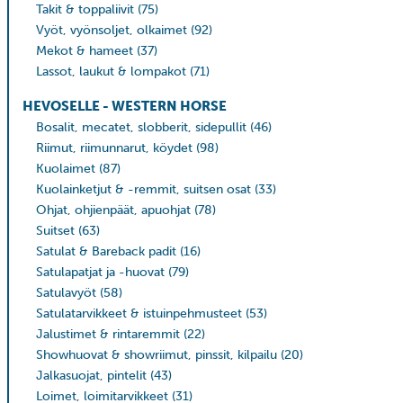
Takit & toppaliivit
(75)
Vyöt, vyönsoljet, olkaimet
(92)
Mekot & hameet
(37)
Lassot, laukut & lompakot
(71)
HEVOSELLE - WESTERN HORSE
Bosalit, mecatet, slobberit, sidepullit
(46)
Riimut, riimunnarut, köydet
(98)
Kuolaimet
(87)
Kuolainketjut & -remmit, suitsen osat
(33)
Ohjat, ohjienpäät, apuohjat
(78)
Suitset
(63)
Satulat & Bareback padit
(16)
Satulapatjat ja -huovat
(79)
Satulavyöt
(58)
Satulatarvikkeet & istuinpehmusteet
(53)
Jalustimet & rintaremmit
(22)
Showhuovat & showriimut, pinssit, kilpailu
(20)
Jalkasuojat, pintelit
(43)
Loimet, loimitarvikkeet
(31)