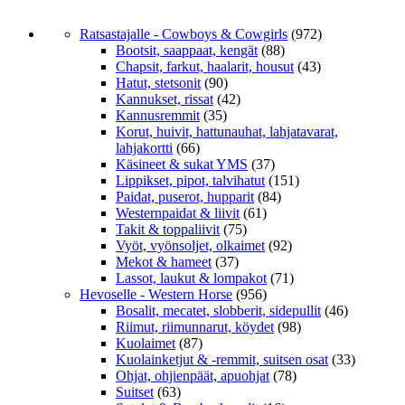
Ratsastajalle - Cowboys & Cowgirls
(972)
Bootsit, saappaat, kengät
(88)
Chapsit, farkut, haalarit, housut
(43)
Hatut, stetsonit
(90)
Kannukset, rissat
(42)
Kannusremmit
(35)
Korut, huivit, hattunauhat, lahjatavarat,
lahjakortti
(66)
Käsineet & sukat YMS
(37)
Lippikset, pipot, talvihatut
(151)
Paidat, puserot, hupparit
(84)
Westernpaidat & liivit
(61)
Takit & toppaliivit
(75)
Vyöt, vyönsoljet, olkaimet
(92)
Mekot & hameet
(37)
Lassot, laukut & lompakot
(71)
Hevoselle - Western Horse
(956)
Bosalit, mecatet, slobberit, sidepullit
(46)
Riimut, riimunnarut, köydet
(98)
Kuolaimet
(87)
Kuolainketjut & -remmit, suitsen osat
(33)
Ohjat, ohjienpäät, apuohjat
(78)
Suitset
(63)