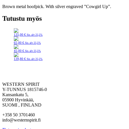
Brown metal hoofpick. With silver engraved ”Cowgirl Up”.
Tutustu myös
135,00
€
Sis. alv 25,5%
65,00
€
Sis. alv 25,5%
45,00
€
Sis. alv 25,5%
139,80
€
Sis. alv 25,5%
WESTERN SPIRIT
Y-TUNNUS 1815746-0
Kansankatu 5,
05900 Hyvinkää,
SUOMI , FINLAND
+358 50 3701460
info@westernspirit.fi