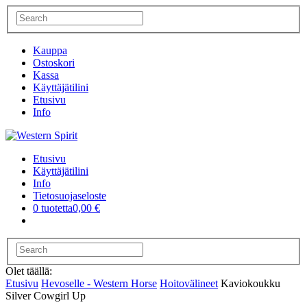
Kauppa
Ostoskori
Kassa
Käyttäjätilini
Etusivu
Info
Etusivu
Käyttäjätilini
Info
Tietosuojaseloste
0 tuotetta
0,00 €
Olet täällä:
Etusivu
Hevoselle - Western Horse
Hoitovälineet
Kaviokoukku
Silver Cowgirl Up