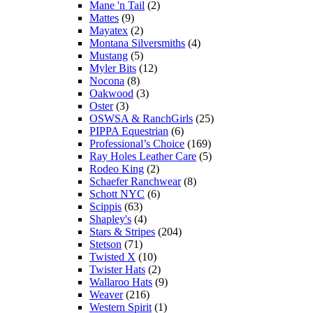
Mane 'n Tail
(2)
Mattes
(9)
Mayatex
(2)
Montana Silversmiths
(4)
Mustang
(5)
Myler Bits
(12)
Nocona
(8)
Oakwood
(3)
Oster
(3)
OSWSA & RanchGirls
(25)
PIPPA Equestrian
(6)
Professional’s Choice
(169)
Ray Holes Leather Care
(5)
Rodeo King
(2)
Schaefer Ranchwear
(8)
Schott NYC
(6)
Scippis
(63)
Shapley's
(4)
Stars & Stripes
(204)
Stetson
(71)
Twisted X
(10)
Twister Hats
(2)
Wallaroo Hats
(9)
Weaver
(216)
Western Spirit
(1)