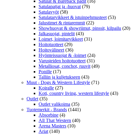
Satulat & Bareback padit
(16)
Satulapatjat ja -huovat
(79)
Satulavyöt
(58)
Satulatarvikkeet & istuinpehmusteet
(53)
Jalustimet & rintaremmit
(22)
Showhuovat & showriimut, pinssit, kilpailu
(20)
Jalkasuojat, pintelit
(43)
Loimet, loimitarvikkeet
(31)
Hoitotuotteet
(29)
Hoitovälineet
(36)
Hyönteissuojat & -loimet
(24)
Varusteiden hoitotuotteet
(31)
Metalliosat, conchot, ruuvit
(49)
Ponille
(17)
Talliin ja kuljetukseen
(43)
Muut - Dogs & Western Lifestyle
(71)
Koiralle
(27)
Koti, country living, western lifestyle
(43)
Outlet
(35)
Outlet valikoima
(35)
Tuotemerkit - Brands
(1441)
Absorbine
(4)
All That Western
(40)
Arena Masters
(10)
Ariat
(140)