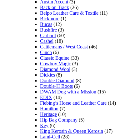
Austin Accent
(3)
Back on Track
(26)
Belpo Leather Care & Textile
(11)
Bickmore
(1)
Bucas
(12)
Bushfire
(3)
Carhartt
(60)
Cashel
(18)
Cattlemans / West Coast
(46)
Cinch
(6)
Classic Equine
(33)
Cowboy Magic
(3)
Diamond Wool
(3)
Dickies
(8)
Double Diamond
(8)
Double-H Boots
(6)
DWAM Dog with a Mission
(15)
EDIX
(14)
Fiebing’s Horse and Leather Care
(14)
Hamilton
(7)
Heritage
(10)
Hip Bag Company
(5)
Key
(6)
King Kerosin & Queen Kerosin
(17)
Lami-Cell
(28)