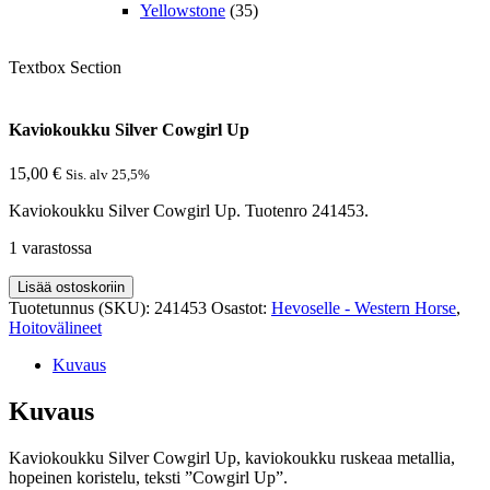
Yellowstone
(35)
Textbox Section
Kaviokoukku Silver Cowgirl Up
15,00
€
Sis. alv 25,5%
Kaviokoukku Silver Cowgirl Up. Tuotenro 241453.
1 varastossa
Kaviokoukku
Lisää ostoskoriin
Silver
Tuotetunnus (SKU):
241453
Osastot:
Hevoselle - Western Horse
,
Cowgirl
Hoitovälineet
Up
määrä
Kuvaus
Kuvaus
Kaviokoukku Silver Cowgirl Up, kaviokoukku ruskeaa metallia,
hopeinen koristelu, teksti ”Cowgirl Up”.