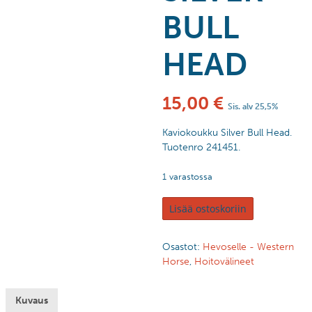
BULL
HEAD
15,00
€
Sis. alv 25,5%
Kaviokoukku Silver Bull Head.
Tuotenro 241451.
1 varastossa
Lisää ostoskoriin
Osastot:
Hevoselle - Western
Horse
,
Hoitovälineet
Kuvaus