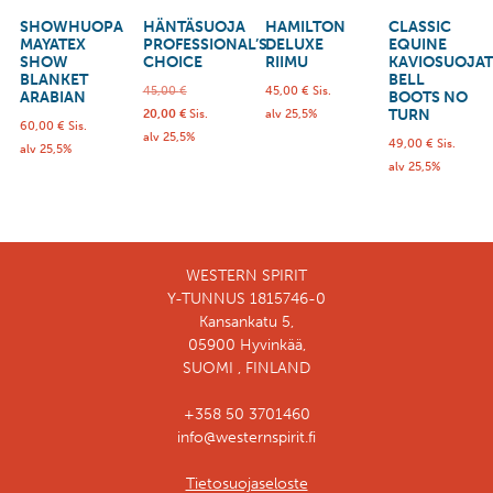
SHOWHUOPA
HÄNTÄSUOJA
HAMILTON
CLASSIC
MAYATEX
PROFESSIONAL’S
DELUXE
EQUINE
SHOW
CHOICE
RIIMU
KAVIOSUOJAT
BLANKET
BELL
45,00
€
45,00
€
Sis.
ARABIAN
BOOTS NO
TURN
20,00
€
Sis.
alv 25,5%
60,00
€
Sis.
alv 25,5%
49,00
€
Sis.
alv 25,5%
alv 25,5%
WESTERN SPIRIT
Y-TUNNUS 1815746-0
Kansankatu 5,
05900 Hyvinkää,
SUOMI , FINLAND
+358 50 3701460
info@westernspirit.fi
Tietosuojaseloste