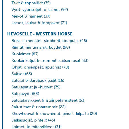
Takit & toppaliivit
(75)
Vyöt, vyönsoljet, olkaimet
(92)
Mekot & hameet
(37)
Lassot, laukut & lompakot
(71)
HEVOSELLE - WESTERN HORSE
Bosalit, mecatet, slobberit, sidepullit
(46)
Riimut, riimunnarut, köydet
(98)
Kuolaimet
(87)
Kuolainketjut & -remmit, suitsen osat
(33)
Ohjat, ohjienpäät, apuohjat
(78)
Suitset
(63)
Satulat & Bareback padit
(16)
Satulapatjat ja -huovat
(79)
Satulavyöt
(58)
Satulatarvikkeet & istuinpehmusteet
(53)
Jalustimet & rintaremmit
(22)
Showhuovat & showriimut, pinssit, kilpailu
(20)
Jalkasuojat, pintelit
(43)
Loimet, loimitarvikkeet
(31)