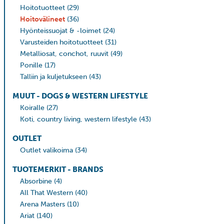
Hoitotuotteet
(29)
Hoitovälineet
(36)
Hyönteissuojat & -loimet
(24)
Varusteiden hoitotuotteet
(31)
Metalliosat, conchot, ruuvit
(49)
Ponille
(17)
Talliin ja kuljetukseen
(43)
MUUT - DOGS & WESTERN LIFESTYLE
Koiralle
(27)
Koti, country living, western lifestyle
(43)
OUTLET
Outlet valikoima
(34)
TUOTEMERKIT - BRANDS
Absorbine
(4)
All That Western
(40)
Arena Masters
(10)
Ariat
(140)