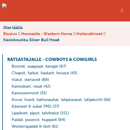
Olet täällä:
Etusivu
Hevoselle - Western Horse
Hoitovälineet
Kaviokoukku Silver Bull Head
RATSASTAJALLE - COWBOYS & COWGIRLS
Bootsit, saappaat, kengät
(87)
Chapsit, farkut, haalarit, housut
(43)
Hatut, stetsonit
(88)
Kannukset, rissat
(42)
Kannusremmit
(35)
Korut, huivit, hattunauhat, lahjatavarat, lahjakortti
(66)
Käsineet & sukat YMS
(37)
Lippikset, pipot, talvihatut
(151)
Paidat, puserot, hupparit
(84)
Westernpaidat & liivit
(61)