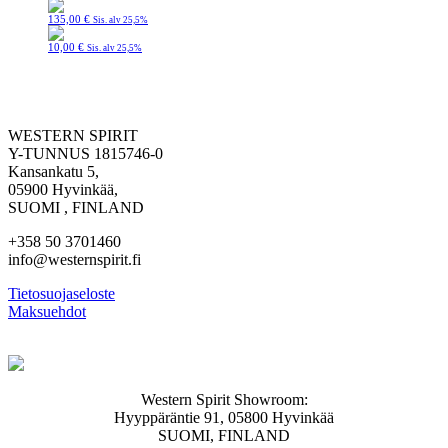
135,00
€
Sis. alv 25,5%
10,00
€
Sis. alv 25,5%
WESTERN SPIRIT
Y-TUNNUS 1815746-0
Kansankatu 5,
05900 Hyvinkää,
SUOMI , FINLAND
+358 50 3701460
info@westernspirit.fi
Tietosuojaseloste
Maksuehdot
Western Spirit Showroom:
Hyyppäräntie 91, 05800 Hyvinkää
SUOMI, FINLAND