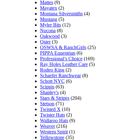
Mattes
(9)
Mayatex
(2)
Montana Silversmiths
(4)
Mustang
(5)
Myler Bits
(12)
Nocona
(8)
Oakwood
(3)
Oster
(3)
OSWSA & RanchGirls
(25)
PIPPA Equestrian
(6)
Professional’s Choice
(169)
Ray Holes Leather Care
(5)
Rodeo King
(2)
Schaefer Ranchwear
(8)
Schott NYC
(6)
Scippis
(63)
Shapley's
(4)
Stars & Stripes
(204)
Stetson
(71)
Twisted X
(10)
Twister Hats
(2)
Wallaroo Hats
(9)
Weaver
(216)
Western Spirit
(1)
Yellowstone
(35)