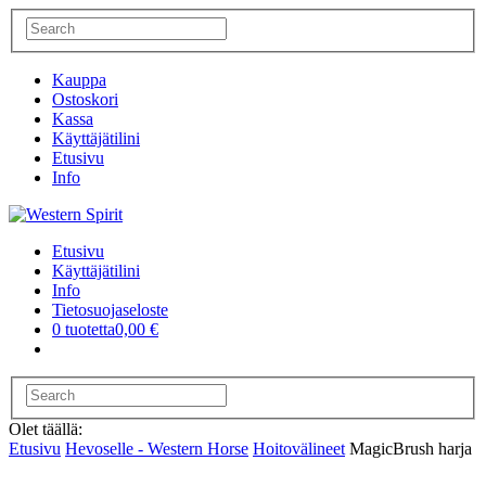
Kauppa
Ostoskori
Kassa
Käyttäjätilini
Etusivu
Info
Etusivu
Käyttäjätilini
Info
Tietosuojaseloste
0 tuotetta
0,00 €
Olet täällä:
Etusivu
Hevoselle - Western Horse
Hoitovälineet
MagicBrush harja