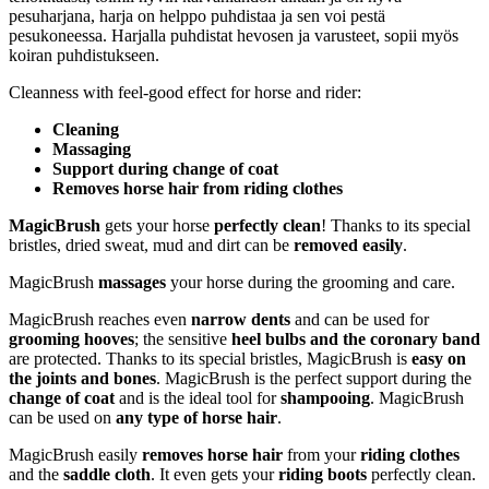
pesuharjana, harja on helppo puhdistaa ja sen voi pestä
pesukoneessa. Harjalla puhdistat hevosen ja varusteet, sopii myös
koiran puhdistukseen.
Cleanness with feel-good effect for horse and rider:
Cleaning
Massaging
Support during change of coat
Removes horse hair from riding clothes
MagicBrush
gets your horse
perfectly clean
! Thanks to its special
bristles, dried sweat, mud and dirt can be
removed easily
.
MagicBrush
massages
your horse during the grooming and care.
MagicBrush reaches even
narrow dents
and can be used for
grooming hooves
; the sensitive
heel bulbs and the
coronary band
are protected. Thanks to its special bristles, MagicBrush is
easy on
the joints and bones
. MagicBrush is the perfect support during the
change of coat
and is the ideal tool for
shampooing
. MagicBrush
can be used on
any type of horse hair
.
MagicBrush easily
removes horse hair
from your
riding clothes
and the
saddle cloth
. It even gets your
riding boots
perfectly clean.