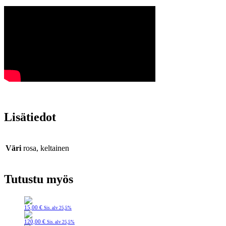
Lisätiedot
Väri
rosa, keltainen
Tutustu myös
15,00
€
Sis. alv 25,5%
120,00
€
Sis. alv 25,5%