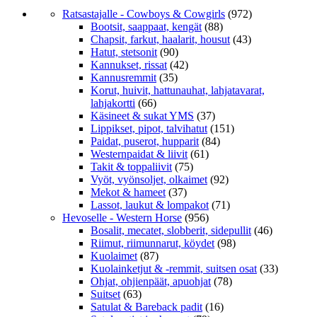
Ratsastajalle - Cowboys & Cowgirls
(972)
Bootsit, saappaat, kengät
(88)
Chapsit, farkut, haalarit, housut
(43)
Hatut, stetsonit
(90)
Kannukset, rissat
(42)
Kannusremmit
(35)
Korut, huivit, hattunauhat, lahjatavarat,
lahjakortti
(66)
Käsineet & sukat YMS
(37)
Lippikset, pipot, talvihatut
(151)
Paidat, puserot, hupparit
(84)
Westernpaidat & liivit
(61)
Takit & toppaliivit
(75)
Vyöt, vyönsoljet, olkaimet
(92)
Mekot & hameet
(37)
Lassot, laukut & lompakot
(71)
Hevoselle - Western Horse
(956)
Bosalit, mecatet, slobberit, sidepullit
(46)
Riimut, riimunnarut, köydet
(98)
Kuolaimet
(87)
Kuolainketjut & -remmit, suitsen osat
(33)
Ohjat, ohjienpäät, apuohjat
(78)
Suitset
(63)
Satulat & Bareback padit
(16)