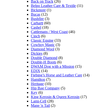
Back on Track
(26)
Belpo Leather Care & Textile
(11)
Bickmore
(1)
Bucas
(12)
Bushfire
(3)
Carhartt
(60)
Cashel
(18)
Cattlemans / West Coast
(46)
Cinch
(6)
Classic Equine
(33)
Cowboy Magic
(3)
Diamond Wool
(3)
Dickies
(8)
Double Diamond
(8)
Double-H Boots
(6)
DWAM Dog with a Mission
(15)
EDIX
(14)
Fiebing’s Horse and Leather Care
(14)
Hamilton
(7)
Heritage
(10)
Hip Bag Company
(5)
Key
(6)
King Kerosin & Queen Kerosin
(17)
Lami-Cell
(28)
Mane 'n Tail
(2)