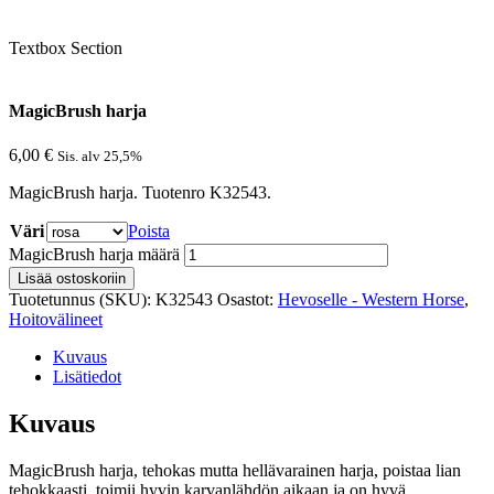
Textbox Section
MagicBrush harja
6,00
€
Sis. alv 25,5%
MagicBrush harja. Tuotenro K32543.
Väri
Poista
MagicBrush harja määrä
Lisää ostoskoriin
Tuotetunnus (SKU):
K32543
Osastot:
Hevoselle - Western Horse
,
Hoitovälineet
Kuvaus
Lisätiedot
Kuvaus
MagicBrush harja, tehokas mutta hellävarainen harja, poistaa lian
tehokkaasti, toimii hyvin karvanlähdön aikaan ja on hyvä