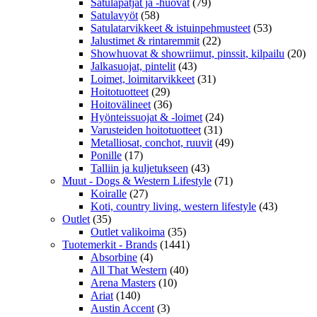
Satulapatjat ja -huovat
(79)
Satulavyöt
(58)
Satulatarvikkeet & istuinpehmusteet
(53)
Jalustimet & rintaremmit
(22)
Showhuovat & showriimut, pinssit, kilpailu
(20)
Jalkasuojat, pintelit
(43)
Loimet, loimitarvikkeet
(31)
Hoitotuotteet
(29)
Hoitovälineet
(36)
Hyönteissuojat & -loimet
(24)
Varusteiden hoitotuotteet
(31)
Metalliosat, conchot, ruuvit
(49)
Ponille
(17)
Talliin ja kuljetukseen
(43)
Muut - Dogs & Western Lifestyle
(71)
Koiralle
(27)
Koti, country living, western lifestyle
(43)
Outlet
(35)
Outlet valikoima
(35)
Tuotemerkit - Brands
(1441)
Absorbine
(4)
All That Western
(40)
Arena Masters
(10)
Ariat
(140)
Austin Accent
(3)