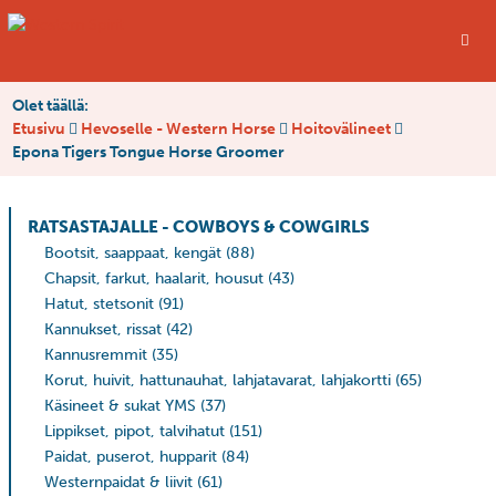
Olet täällä:
Etusivu
Hevoselle - Western Horse
Hoitovälineet
Epona Tigers Tongue Horse Groomer
RATSASTAJALLE - COWBOYS & COWGIRLS
Bootsit, saappaat, kengät
(88)
Chapsit, farkut, haalarit, housut
(43)
Hatut, stetsonit
(91)
Kannukset, rissat
(42)
Kannusremmit
(35)
Korut, huivit, hattunauhat, lahjatavarat, lahjakortti
(65)
Käsineet & sukat YMS
(37)
Lippikset, pipot, talvihatut
(151)
Paidat, puserot, hupparit
(84)
Westernpaidat & liivit
(61)