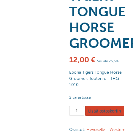
TONGUE
HORSE
GROOME
12,00
€
Sis. alv 25,5%
Epona Tigers Tongue Horse
Groomer. Tuotenro TTHG-
1010.
2 varastossa
Lisää ostoskoriin
Osastot:
Hevoselle - Western