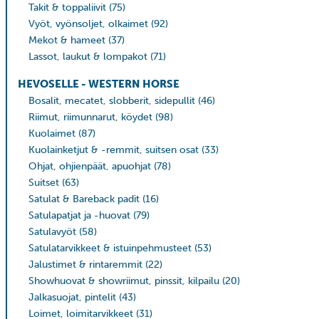
Takit & toppaliivit
(75)
Vyöt, vyönsoljet, olkaimet
(92)
Mekot & hameet
(37)
Lassot, laukut & lompakot
(71)
HEVOSELLE - WESTERN HORSE
Bosalit, mecatet, slobberit, sidepullit
(46)
Riimut, riimunnarut, köydet
(98)
Kuolaimet
(87)
Kuolainketjut & -remmit, suitsen osat
(33)
Ohjat, ohjienpäät, apuohjat
(78)
Suitset
(63)
Satulat & Bareback padit
(16)
Satulapatjat ja -huovat
(79)
Satulavyöt
(58)
Satulatarvikkeet & istuinpehmusteet
(53)
Jalustimet & rintaremmit
(22)
Showhuovat & showriimut, pinssit, kilpailu
(20)
Jalkasuojat, pintelit
(43)
Loimet, loimitarvikkeet
(31)