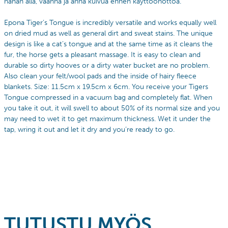
hanan alla, väännä ja anna kuivua ennen käyttöönottoa.
Epona Tiger’s Tongue is incredibly versatile and works equally well
on dried mud as well as general dirt and sweat stains. The unique
design is like a cat’s tongue and at the same time as it cleans the
fur, the horse gets a pleasant massage. It is easy to clean and
durable so dirty hooves or a dirty water bucket are no problem.
Also clean your felt/wool pads and the inside of hairy fleece
blankets. Size: 11.5cm x 19.5cm x 6cm. You receive your Tigers
Tongue compressed in a vacuum bag and completely flat. When
you take it out, it will swell to about 50% of its normal size and you
may need to wet it to get maximum thickness. Wet it under the
tap, wring it out and let it dry and you’re ready to go.
TUTUSTU MYÖS