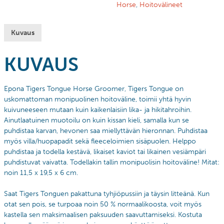
Horse
,
Hoitovälineet
Kuvaus
KUVAUS
Epona Tigers Tongue Horse Groomer, Tigers Tongue on
uskomattoman monipuolinen hoitoväline,
toimii yhtä hyvin
kuivuneeseen mutaan kuin kaikenlaisiin lika- ja hikitahroihin.
Ainutlaatuinen muotoilu on kuin kissan kieli, samalla kun se
puhdistaa karvan, hevonen saa miellyttävän hieronnan. Puhdistaa
myös villa/huopapadit sekä fleeceloimien sisäpuolen. H
elppo
puhdistaa ja todella kestävä, likaiset kaviot tai likainen vesiämpäri
puhdistuvat vaivatta. Todellakin tallin monipuolisin hoitoväline!
Mitat:
noin 11,5 x 19,5 x 6 cm.
Saat Tigers Tonguen pakattuna tyhjiöpussiin ja täysin litteänä. Kun
otat sen pois, se turpoaa noin 50 % normaalikoosta, voit myös
kastella sen maksimaalisen paksuuden saavuttamiseksi. Kostuta