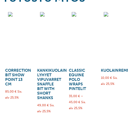
CORRECTION
KANKIKUOLAIN
CLASSIC
KUOLAINREM
BIT SHOW
LYHYET
EQUINE
10,00
€
Sis.
POINT 13
VIPUVARRET
POLO
CM
SNAFFLE
WRAPS
alv 25,5%
BIT WITH
PINTELIT
85,00
€
Sis.
SHORT
35,00
€
–
SHANKS
alv 25,5%
45,00
€
Sis.
49,00
€
Sis.
alv 25,5%
alv 25,5%