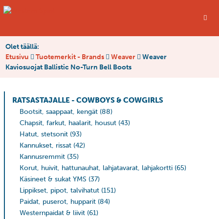
Olet täällä:
Etusivu
Tuotemerkit - Brands
Weaver
Weaver
Kaviosuojat Ballistic No-Turn Bell Boots
RATSASTAJALLE - COWBOYS & COWGIRLS
Bootsit, saappaat, kengät
(88)
Chapsit, farkut, haalarit, housut
(43)
Hatut, stetsonit
(93)
Kannukset, rissat
(42)
Kannusremmit
(35)
Korut, huivit, hattunauhat, lahjatavarat, lahjakortti
(65)
Käsineet & sukat YMS
(37)
Lippikset, pipot, talvihatut
(151)
Paidat, puserot, hupparit
(84)
Westernpaidat & liivit
(61)