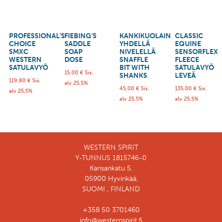
PROFESSIONAL’S
FIEBING’S
KANKIKUOLAIN
CLASSIC
CHOICE
SADDLE
YHDELLÄ
EQUINE
SMXC
SOAP
NIVELELLÄ
SENSORFLEX
WESTERN
DOSE
SNAFFLE
FLEECE
SATULAVYÖ
BIT WITH
SATULAVYÖ
15,00
€
Sis.
SHANKS
LEVEÄ
119,80
€
Sis.
alv 25,5%
45,00
€
Sis.
135,00
€
Sis.
alv 25,5%
alv 25,5%
alv 25,5%
WESTERN SPIRIT
Y-TUNNUS 1815746-0
Kansankatu 5,
05900 Hyvinkää,
SUOMI , FINLAND
+358 50 3701460
info@westernspirit.fi