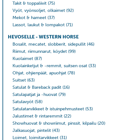
Takit & toppaliivit
(75)
Vyöt, vyönsoljet, olkaimet
(92)
Mekot & hameet
(37)
Lassot, laukut & lompakot
(71)
HEVOSELLE - WESTERN HORSE
Bosalit, mecatet, slobberit, sidepullit
(46)
Riimut, riimunnarut, köydet
(99)
Kuolaimet
(87)
Kuolainketjut & -remmit, suitsen osat
(33)
Ohjat, ohjienpäät, apuohjat
(78)
Suitset
(63)
Satulat & Bareback padit
(16)
Satulapatjat ja -huovat
(79)
Satulavyöt
(58)
Satulatarvikkeet & istuinpehmusteet
(53)
Jalustimet & rintaremmit
(22)
Showhuovat & showriimut, pinssit, kilpailu
(20)
Jalkasuojat, pintelit
(43)
Loimet, loimitarvikkeet
(31)