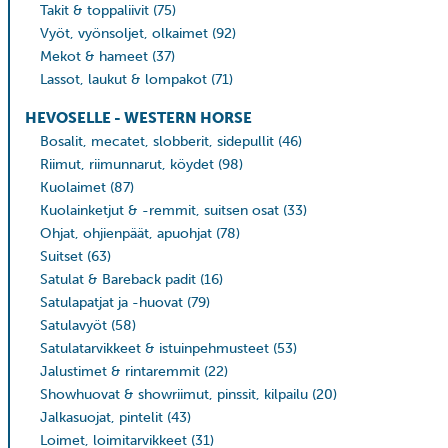
Takit & toppaliivit
(75)
Vyöt, vyönsoljet, olkaimet
(92)
Mekot & hameet
(37)
Lassot, laukut & lompakot
(71)
HEVOSELLE - WESTERN HORSE
Bosalit, mecatet, slobberit, sidepullit
(46)
Riimut, riimunnarut, köydet
(98)
Kuolaimet
(87)
Kuolainketjut & -remmit, suitsen osat
(33)
Ohjat, ohjienpäät, apuohjat
(78)
Suitset
(63)
Satulat & Bareback padit
(16)
Satulapatjat ja -huovat
(79)
Satulavyöt
(58)
Satulatarvikkeet & istuinpehmusteet
(53)
Jalustimet & rintaremmit
(22)
Showhuovat & showriimut, pinssit, kilpailu
(20)
Jalkasuojat, pintelit
(43)
Loimet, loimitarvikkeet
(31)