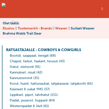
Olet täällä:
Etusivu
Tuotemerkit - Brands
Weaver
Suitset Weaver
Brahma Webb Trail Gear
RATSASTAJALLE - COWBOYS & COWGIRLS
Bootsit, saappaat, kengät
(88)
Chapsit, farkut, haalarit, housut
(43)
Hatut, stetsonit
(91)
Kannukset, rissat
(42)
Kannusremmit
(35)
Korut, huivit, hattunauhat, lahjatavarat, lahjakortti
(65)
Käsineet & sukat YMS
(37)
Lippikset, pipot, talvihatut
(151)
Paidat, puserot, hupparit
(84)
Westernpaidat & liivit
(61)