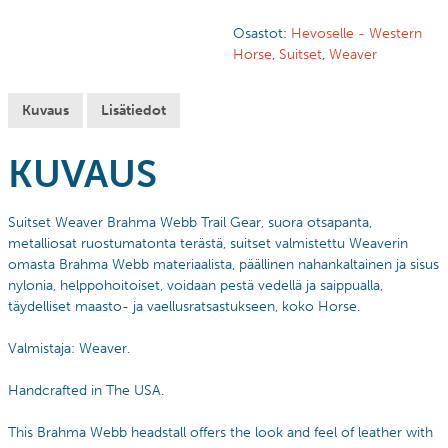
Osastot:
Hevoselle - Western
Horse
,
Suitset
,
Weaver
Kuvaus
Lisätiedot
KUVAUS
Suitset Weaver Brahma Webb Trail Gear, suora otsapanta,
metalliosat ruostumatonta terästä, suitset valmistettu Weaverin
omasta Brahma Webb materiaalista, päällinen nahankaltainen ja sisus
nylonia, helppohoitoiset, voidaan pestä vedellä ja saippualla,
täydelliset maasto- ja vaellusratsastukseen, koko Horse.
Valmistaja: Weaver.
Handcrafted in The USA.
This Brahma Webb headstall offers the look and feel of leather with