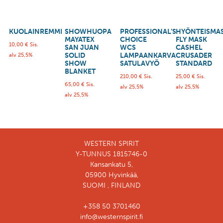
KUOLAINREMMI
SHOWHUOPA
PROFESSIONAL’S
HYÖNTEISMAS
MAYATEX
CHOICE
FLY MASK
10,00
€
Sis.
SAN JUAN
WCS
CASHEL
SOLID
LAMPAANKARVA
CRUSADER
alv 25,5%
SHOW
SATULAVYÖ
STANDARD
BLANKET
210,00
€
Sis.
25,00
€
Sis.
65,00
€
Sis.
alv 25,5%
alv 25,5%
alv 25,5%
WESTERN SPIRIT
Y-TUNNUS 1815746-0
Kansankatu 5,
05900 Hyvinkää,
SUOMI , FINLAND
+358 50 3701460
info@westernspirit.fi