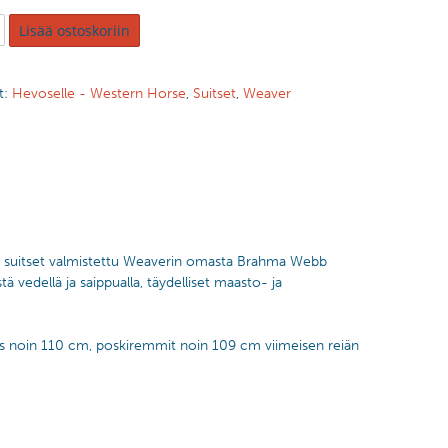
Lisää ostoskoriin
t:
Hevoselle - Western Horse
,
Suitset
,
Weaver
, suitset valmistettu Weaverin omasta Brahma Webb
tä vedellä ja saippualla, täydelliset maasto- ja
s noin 110 cm, poskiremmit noin 109 cm viimeisen reiän