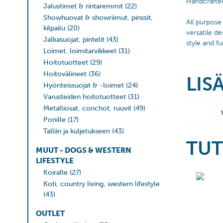
Handcrafte
Jalustimet & rintaremmit
(22)
Showhuovat & showriimut, pinssit,
All purpose
kilpailu
(20)
versatile d
Jalkasuojat, pintelit
(43)
style and f
Loimet, loimitarvikkeet
(31)
Hoitotuotteet
(29)
Hoitovälineet
(36)
LIS
Hyönteissuojat & -loimet
(24)
Varusteiden hoitotuotteet
(31)
Metalliosat, conchot, ruuvit
(49)
Ponille
(17)
Talliin ja kuljetukseen
(43)
TUT
MUUT - DOGS & WESTERN
LIFESTYLE
Koiralle
(27)
Koti, country living, western lifestyle
(43)
OUTLET