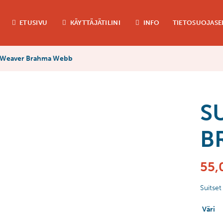
ETUSIVU
KÄYTTÄJÄTILINI
INFO
TIETOSUOJASE
t Weaver Brahma Webb
S
B
55,
Suitse
Väri