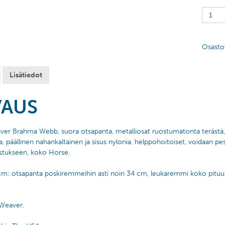
Osasto
Lisätiedot
VAUS
ver Brahma Webb, suora otsapanta, metalliosat ruostumatonta terästä
a, päällinen nahankaltainen ja sisus nylonia, helppohoitoiset, voidaan pes
astukseen, koko Horse.
cm: otsapanta poskiremmeihin asti noin 34 cm, leukaremmi koko pituu
 Weaver.