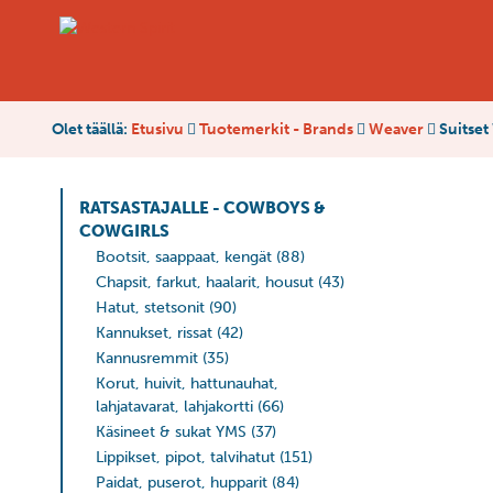
Olet täällä:
Etusivu
Tuotemerkit - Brands
Weaver
Suitse
RATSASTAJALLE - COWBOYS &
COWGIRLS
Bootsit, saappaat, kengät
(88)
Chapsit, farkut, haalarit, housut
(43)
Hatut, stetsonit
(90)
Kannukset, rissat
(42)
Kannusremmit
(35)
Korut, huivit, hattunauhat,
lahjatavarat, lahjakortti
(66)
Käsineet & sukat YMS
(37)
Lippikset, pipot, talvihatut
(151)
Paidat, puserot, hupparit
(84)