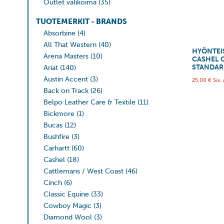
Outlet valikoima
(35)
TUOTEMERKIT - BRANDS
Absorbine
(4)
All That Western
(40)
HYÖNTEI
Arena Masters
(10)
CASHEL 
STANDA
Ariat
(140)
Austin Accent
(3)
25,00
€
Sis.
Back on Track
(26)
Belpo Leather Care & Textile
(11)
Bickmore
(1)
Bucas
(12)
Bushfire
(3)
Carhartt
(60)
Cashel
(18)
Cattlemans / West Coast
(46)
Cinch
(6)
Classic Equine
(33)
Cowboy Magic
(3)
Diamond Wool
(3)