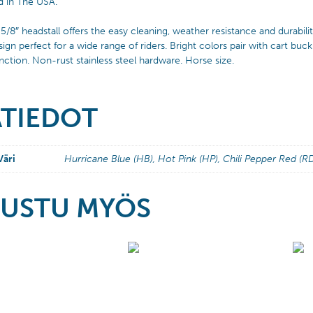
d in The USA.
 5/8″ headstall offers the easy cleaning, weather resistance and durab
esign perfect for a wide range of riders. Bright colors pair with cart bu
unction. Non-rust stainless steel hardware. Horse size.
ÄTIEDOT
Väri
Hurricane Blue (HB), Hot Pink (HP), Chili Pepper Red (R
USTU MYÖS