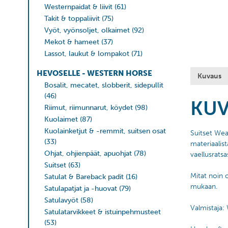
Westernpaidat & liivit
(61)
Takit & toppaliivit
(75)
Vyöt, vyönsoljet, olkaimet
(92)
Mekot & hameet
(37)
Lassot, laukut & lompakot
(71)
HEVOSELLE - WESTERN HORSE
Kuvaus
Bosalit, mecatet, slobberit, sidepullit
(46)
KU
Riimut, riimunnarut, köydet
(98)
Kuolaimet
(87)
Kuolainketjut & -remmit, suitsen osat
Suitset Wea
(33)
materiaalist
Ohjat, ohjienpäät, apuohjat
(78)
vaellusrats
Suitset
(63)
Mitat noin 
Satulat & Bareback padit
(16)
mukaan.
Satulapatjat ja -huovat
(79)
Satulavyöt
(58)
Valmistaja:
Satulatarvikkeet & istuinpehmusteet
(53)