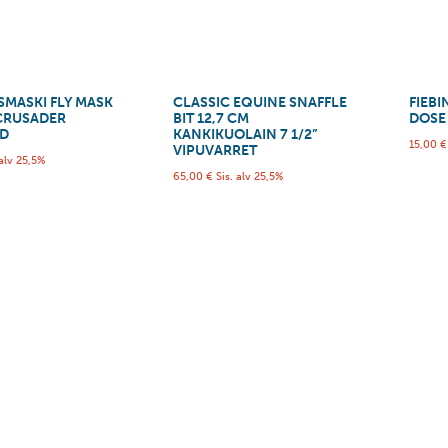
SMASKI FLY MASK
CLASSIC EQUINE SNAFFLE
FIEBI
CRUSADER
BIT 12,7 CM
DOSE
RD
KANKIKUOLAIN 7 1/2”
15,00
€
VIPUVARRET
 alv 25,5%
65,00
€
Sis. alv 25,5%