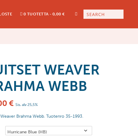
LOSTE
0 TUOTETTA
0,00 €
UITSET WEAVER
RAHMA WEBB
00
€
Sis. alv 25,5%
t Weaver Brahma Webb. Tuotenro 35-1993.