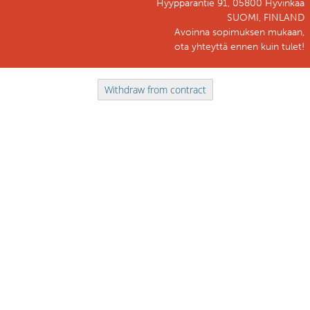
Hyyppäräntie 91, 05800 Hyvinkää
SUOMI, FINLAND
Avoinna sopimuksen mukaan,
ota yhteyttä ennen kuin tulet!
Withdraw from contract