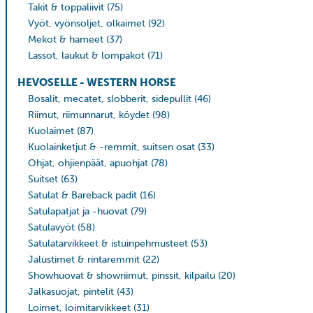
Takit & toppaliivit
(75)
Vyöt, vyönsoljet, olkaimet
(92)
Mekot & hameet
(37)
Lassot, laukut & lompakot
(71)
HEVOSELLE - WESTERN HORSE
Bosalit, mecatet, slobberit, sidepullit
(46)
Riimut, riimunnarut, köydet
(98)
Kuolaimet
(87)
Kuolainketjut & -remmit, suitsen osat
(33)
Ohjat, ohjienpäät, apuohjat
(78)
Suitset
(63)
Satulat & Bareback padit
(16)
Satulapatjat ja -huovat
(79)
Satulavyöt
(58)
Satulatarvikkeet & istuinpehmusteet
(53)
Jalustimet & rintaremmit
(22)
Showhuovat & showriimut, pinssit, kilpailu
(20)
Jalkasuojat, pintelit
(43)
Loimet, loimitarvikkeet
(31)