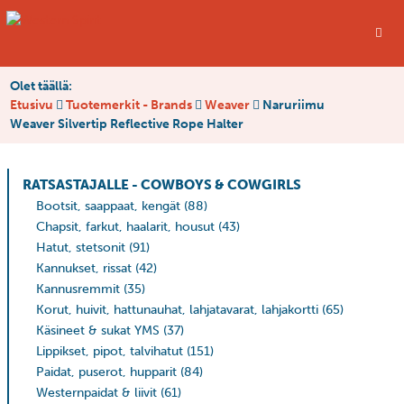
Olet täällä:
Etusivu
Tuotemerkit - Brands
Weaver
Naruriimu
Weaver Silvertip Reflective Rope Halter
RATSASTAJALLE - COWBOYS & COWGIRLS
Bootsit, saappaat, kengät
(88)
Chapsit, farkut, haalarit, housut
(43)
Hatut, stetsonit
(91)
Kannukset, rissat
(42)
Kannusremmit
(35)
Korut, huivit, hattunauhat, lahjatavarat, lahjakortti
(65)
Käsineet & sukat YMS
(37)
Lippikset, pipot, talvihatut
(151)
Paidat, puserot, hupparit
(84)
Westernpaidat & liivit
(61)