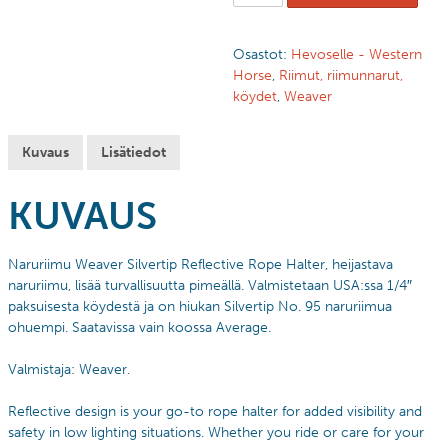
Osastot:
Hevoselle - Western
Horse
,
Riimut, riimunnarut,
köydet
,
Weaver
Kuvaus
Lisätiedot
KUVAUS
Naruriimu Weaver Silvertip Reflective Rope Halter, heijastava
naruriimu, lisää turvallisuutta pimeällä. Valmistetaan USA:ssa 1/4″
paksuisesta köydestä ja on hiukan Silvertip No. 95 naruriimua
ohuempi. Saatavissa vain koossa Average.
Valmistaja: Weaver.
Reflective design is your go-to rope halter for added visibility and
safety in low lighting situations. Whether you ride or care for your