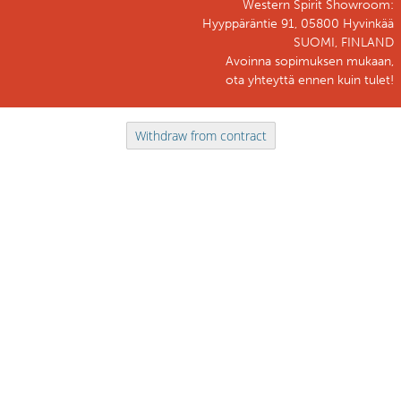
Western Spirit Showroom:
Hyyppäräntie 91, 05800 Hyvinkää
SUOMI, FINLAND
Avoinna sopimuksen mukaan,
ota yhteyttä ennen kuin tulet!
Withdraw from contract