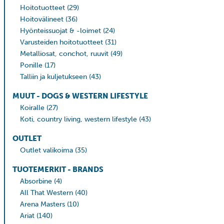
Hoitotuotteet
(29)
Hoitovälineet
(36)
Hyönteissuojat & -loimet
(24)
Varusteiden hoitotuotteet
(31)
Metalliosat, conchot, ruuvit
(49)
Ponille
(17)
Talliin ja kuljetukseen
(43)
MUUT - DOGS & WESTERN LIFESTYLE
Koiralle
(27)
Koti, country living, western lifestyle
(43)
OUTLET
Outlet valikoima
(35)
TUOTEMERKIT - BRANDS
Absorbine
(4)
All That Western
(40)
Arena Masters
(10)
Ariat
(140)