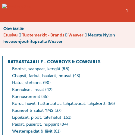
Olet täällä:
Etusivu
Tuotemerkit - Brands
Weaver
Mecate Nylon
hevosenjouhitupsulla Weaver
RATSASTAJALLE - COWBOYS & COWGIRLS
Bootsit, saappaat, kengät
(88)
Chapsit, farkut, haalarit, housut
(43)
Hatut, stetsonit
(90)
Kannukset, rissat
(42)
Kannusremmit
(35)
Korut, huivit, hattunauhat, lahjatavarat, lahjakortti
(66)
Käsineet & sukat YMS
(37)
Lippikset, pipot, talvihatut
(151)
Paidat, puserot, hupparit
(84)
Westernpaidat & liivit
(61)