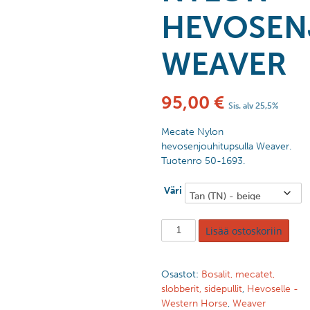
HEVOSEN
WEAVER
95,00
€
Sis. alv 25,5%
Mecate Nylon
hevosenjouhitupsulla Weaver.
Tuotenro 50-1693.
Väri
Lisää ostoskoriin
Osastot:
Bosalit, mecatet,
slobberit, sidepullit
,
Hevoselle -
Western Horse
,
Weaver