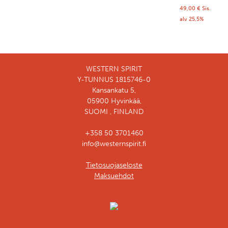
49,00
€
Sis.
alv 25,5%
WESTERN SPIRIT
Y-TUNNUS 1815746-0
Kansankatu 5,
05900 Hyvinkää,
SUOMI , FINLAND
+358 50 3701460
info@westernspirit.fi
Tietosuojaseloste
Maksuehdot