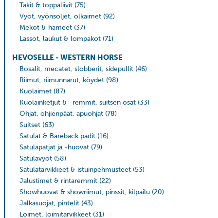
Takit & toppaliivit
(75)
Vyöt, vyönsoljet, olkaimet
(92)
Mekot & hameet
(37)
Lassot, laukut & lompakot
(71)
HEVOSELLE - WESTERN HORSE
Bosalit, mecatet, slobberit, sidepullit
(46)
Riimut, riimunnarut, köydet
(98)
Kuolaimet
(87)
Kuolainketjut & -remmit, suitsen osat
(33)
Ohjat, ohjienpäät, apuohjat
(78)
Suitset
(63)
Satulat & Bareback padit
(16)
Satulapatjat ja -huovat
(79)
Satulavyöt
(58)
Satulatarvikkeet & istuinpehmusteet
(53)
Jalustimet & rintaremmit
(22)
Showhuovat & showriimut, pinssit, kilpailu
(20)
Jalkasuojat, pintelit
(43)
Loimet, loimitarvikkeet
(31)