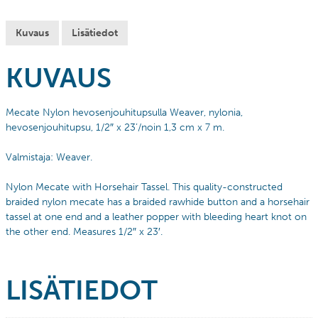
Kuvaus
Lisätiedot
KUVAUS
Mecate Nylon hevosenjouhitupsulla Weaver, nylonia,
hevosenjouhitupsu, 1/2″ x 23’/noin 1,3 cm x 7 m.
Valmistaja: Weaver.
Nylon Mecate with Horsehair Tassel. This quality-constructed
braided nylon mecate has a braided rawhide button and a horsehair
tassel at one end and a leather popper with bleeding heart knot on
the other end. Measures 1/2″ x 23′.
LISÄTIEDOT