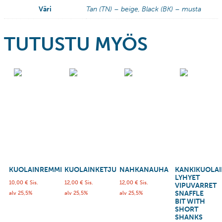
Väri
Tan (TN) – beige, Black (BK) – musta
TUTUSTU MYÖS
KUOLAINREMMI
KUOLAINKETJU
NAHKANAUHA
KANKIKUOLA
LYHYET
10,00
€
Sis.
12,00
€
Sis.
12,00
€
Sis.
VIPUVARRET
SNAFFLE
alv 25,5%
alv 25,5%
alv 25,5%
BIT WITH
SHORT
SHANKS