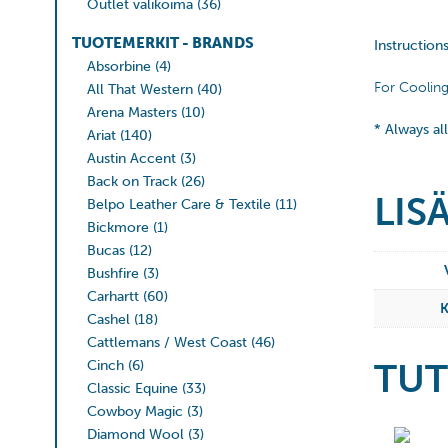
Outlet valikoima
(36)
TUOTEMERKIT - BRANDS
Instructions
Absorbine
(4)
For Cooling
All That Western
(40)
Arena Masters
(10)
* Always al
Ariat
(140)
Austin Accent
(3)
Back on Track
(26)
LIS
Belpo Leather Care & Textile
(11)
Bickmore
(1)
Bucas
(12)
Bushfire
(3)
Carhartt
(60)
Cashel
(18)
Cattlemans / West Coast
(46)
TUT
Cinch
(6)
Classic Equine
(33)
Cowboy Magic
(3)
Diamond Wool
(3)