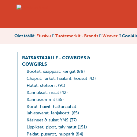
Olet täällä:
Etusivu
Tuotemerkit - Brands
Weaver
CoolAid
RATSASTAJALLE - COWBOYS &
COWGIRLS
Bootsit, saappaat, kengät
(88)
Chapsit, farkut, haalarit, housut
(43)
Hatut, stetsonit
(91)
Kannukset, rissat
(42)
Kannusremmit
(35)
Korut, huivit, hattunauhat,
lahjatavarat, lahjakortti
(65)
Käsineet & sukat YMS
(37)
Lippikset, pipot, talvihatut
(151)
Paidat, puserot, hupparit
(84)