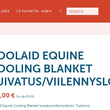
LOSTE
0 TUOTETTA
0,00 €
OOLAID EQUINE
OOLING BLANKET
UIVATUS/VIILENNYSL
,00
€
Sis. alv 25,5%
 Equine Cooling Blanket kuivatus/viilennysloimi. Tuotenro