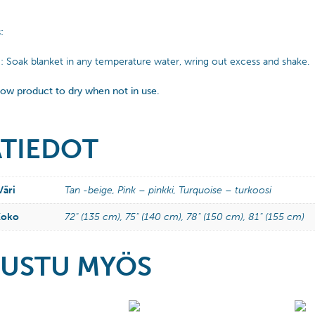
:
: Soak blanket in any temperature water, wring out excess and shake.
low product to dry when not in use.
ÄTIEDOT
Väri
Tan -beige, Pink – pinkki, Turquoise – turkoosi
Koko
72" (135 cm), 75" (140 cm), 78" (150 cm), 81" (155 cm)
USTU MYÖS