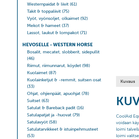
Westernpaidat & liivit
(61)
Takit & toppaliivit
(75)
Vyöt, vyönsoljet, olkaimet
(92)
Mekot & hameet
(37)
Lassot, laukut & lompakot
(71)
HEVOSELLE - WESTERN HORSE
Bosalit, mecatet, slobberit, sidepullit
(46)
Riimut, riimunnarut, köydet
(98)
Kuolaimet
(87)
Kuolainketjut & -remmit, suitsen osat
Kuvaus
(33)
Ohjat, ohjienpäät, apuohjat
(78)
KU
Suitset
(63)
Satulat & Bareback padit
(16)
Satulapatjat ja -huovat
(79)
CoolAid Equ
Satulavyöt
(58)
voidaan käy
Satulatarvikkeet & istuinpehmusteet
loimi talve
(53)
loimi valits