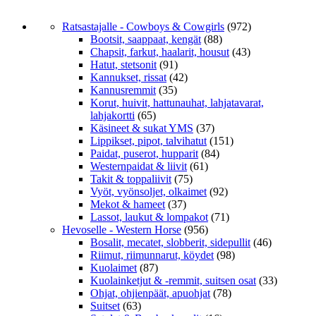
Ratsastajalle - Cowboys & Cowgirls
(972)
Bootsit, saappaat, kengät
(88)
Chapsit, farkut, haalarit, housut
(43)
Hatut, stetsonit
(91)
Kannukset, rissat
(42)
Kannusremmit
(35)
Korut, huivit, hattunauhat, lahjatavarat,
lahjakortti
(65)
Käsineet & sukat YMS
(37)
Lippikset, pipot, talvihatut
(151)
Paidat, puserot, hupparit
(84)
Westernpaidat & liivit
(61)
Takit & toppaliivit
(75)
Vyöt, vyönsoljet, olkaimet
(92)
Mekot & hameet
(37)
Lassot, laukut & lompakot
(71)
Hevoselle - Western Horse
(956)
Bosalit, mecatet, slobberit, sidepullit
(46)
Riimut, riimunnarut, köydet
(98)
Kuolaimet
(87)
Kuolainketjut & -remmit, suitsen osat
(33)
Ohjat, ohjienpäät, apuohjat
(78)
Suitset
(63)