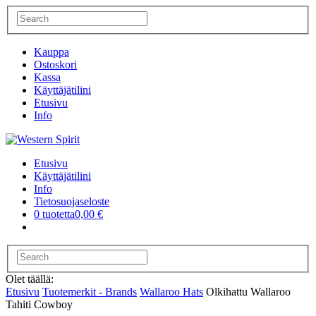
Kauppa
Ostoskori
Kassa
Käyttäjätilini
Etusivu
Info
Etusivu
Käyttäjätilini
Info
Tietosuojaseloste
0 tuotetta
0,00 €
Olet täällä:
Etusivu
Tuotemerkit - Brands
Wallaroo Hats
Olkihattu Wallaroo
Tahiti Cowboy