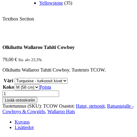
Yellowstone
(35)
Textbox Section
Olkihattu Wallaroo Tahiti Cowboy
79,00
€
Sis. alv 25,5%
Olkihattu Wallaroo Tahiti Cowboy. Tuotenro TCOW.
Väri
Koko
Poista
Olkihattu
Wallaroo
Lisää ostoskoriin
Tahiti
Tuotetunnus (SKU):
TCOW
Osastot:
Hatut, stetsonit
,
Ratsastajalle -
Cowboy
Cowboys & Cowgirls
,
Wallaroo Hats
määrä
Kuvaus
Lisätiedot