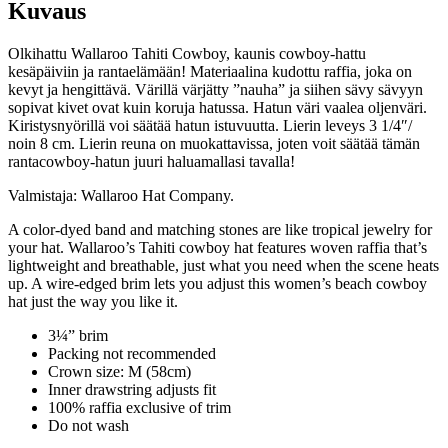
Kuvaus
Olkihattu Wallaroo Tahiti Cowboy, kaunis cowboy-hattu
kesäpäiviin ja rantaelämään! Materiaalina kudottu raffia, joka on
kevyt ja hengittävä. Värillä värjätty ”nauha” ja siihen sävy sävyyn
sopivat kivet ovat kuin koruja hatussa. Hatun väri vaalea oljenväri.
Kiristysnyörillä voi säätää hatun istuvuutta. Lierin leveys 3 1/4″/
noin 8 cm. Lierin reuna on muokattavissa, joten voit säätää tämän
rantacowboy-hatun juuri haluamallasi tavalla!
Valmistaja: Wallaroo Hat Company.
A color-dyed band and matching stones are like tropical jewelry for
your hat. Wallaroo’s Tahiti cowboy hat features woven raffia that’s
lightweight and breathable, just what you need when the scene heats
up. A wire-edged brim lets you adjust this women’s beach cowboy
hat just the way you like it.
3¼” brim
Packing not recommended
Crown size: M (58cm)
Inner drawstring adjusts fit
100% raffia exclusive of trim
Do not wash