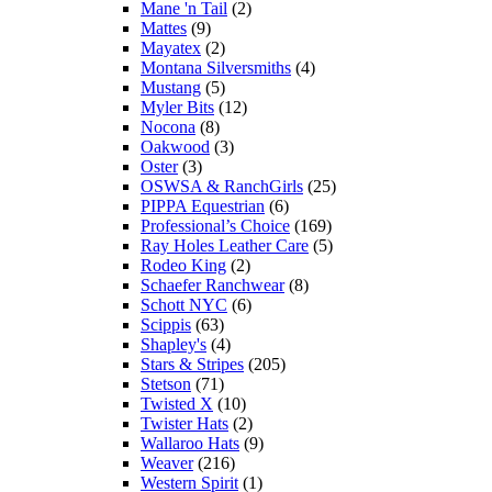
Mane 'n Tail
(2)
Mattes
(9)
Mayatex
(2)
Montana Silversmiths
(4)
Mustang
(5)
Myler Bits
(12)
Nocona
(8)
Oakwood
(3)
Oster
(3)
OSWSA & RanchGirls
(25)
PIPPA Equestrian
(6)
Professional’s Choice
(169)
Ray Holes Leather Care
(5)
Rodeo King
(2)
Schaefer Ranchwear
(8)
Schott NYC
(6)
Scippis
(63)
Shapley's
(4)
Stars & Stripes
(205)
Stetson
(71)
Twisted X
(10)
Twister Hats
(2)
Wallaroo Hats
(9)
Weaver
(216)
Western Spirit
(1)