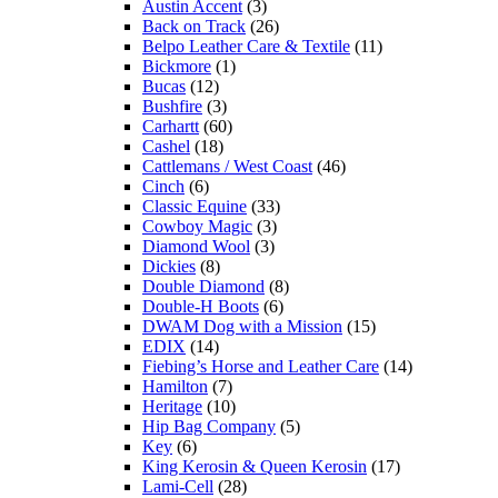
Austin Accent
(3)
Back on Track
(26)
Belpo Leather Care & Textile
(11)
Bickmore
(1)
Bucas
(12)
Bushfire
(3)
Carhartt
(60)
Cashel
(18)
Cattlemans / West Coast
(46)
Cinch
(6)
Classic Equine
(33)
Cowboy Magic
(3)
Diamond Wool
(3)
Dickies
(8)
Double Diamond
(8)
Double-H Boots
(6)
DWAM Dog with a Mission
(15)
EDIX
(14)
Fiebing’s Horse and Leather Care
(14)
Hamilton
(7)
Heritage
(10)
Hip Bag Company
(5)
Key
(6)
King Kerosin & Queen Kerosin
(17)
Lami-Cell
(28)