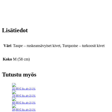
Lisätiedot
Väri
Taupe – ruskeansävyiset kivet, Turquoise – turkoosit kivet
Koko
M (58 cm)
Tutustu myös
35,00
€
Sis. alv 25,5%
79,00
€
Sis. alv 25,5%
49,00
€
Sis. alv 25,5%
59,00
€
Sis. alv 25,5%