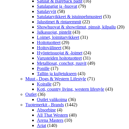
Satulat & Bareback padit
(16)
Satulapatjat ja -huovat
(79)
Satulavyöt
(58)
Satulatarvikkeet & istuinpehmusteet
(53)
Jalustimet & rintaremmit
(22)
Showhuovat & showriimut, pinssit, kilpailu
(20)
Jalkasuojat, pintelit
(43)
Loimet, loimitarvikkeet
(31)
Hoitotuotteet
(29)
Hoitovälineet
(36)
Hyönteissuojat & -loimet
(24)
Varusteiden hoitotuotteet
(31)
Metalliosat, conchot, ruuvit
(49)
Ponille
(17)
Talliin ja kuljetukseen
(43)
Muut - Dogs & Western Lifestyle
(71)
Koiralle
(27)
Koti, country living, western lifestyle
(43)
Outlet
(36)
Outlet valikoima
(36)
Tuotemerkit - Brands
(1442)
Absorbine
(4)
All That Western
(40)
Arena Masters
(10)
Ariat
(140)