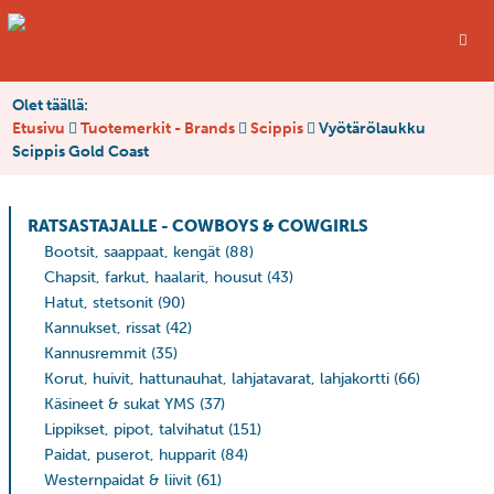
Olet täällä:
Etusivu
Tuotemerkit - Brands
Scippis
Vyötärölaukku
Scippis Gold Coast
RATSASTAJALLE - COWBOYS & COWGIRLS
Bootsit, saappaat, kengät
(88)
Chapsit, farkut, haalarit, housut
(43)
Hatut, stetsonit
(90)
Kannukset, rissat
(42)
Kannusremmit
(35)
Korut, huivit, hattunauhat, lahjatavarat, lahjakortti
(66)
Käsineet & sukat YMS
(37)
Lippikset, pipot, talvihatut
(151)
Paidat, puserot, hupparit
(84)
Westernpaidat & liivit
(61)