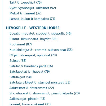
Takit & toppaliivit
(75)
Vyöt, vyönsoljet, olkaimet
(92)
Mekot & hameet
(37)
Lassot, laukut & lompakot
(71)
HEVOSELLE - WESTERN HORSE
Bosalit, mecatet, slobberit, sidepullit
(46)
Riimut, riimunnarut, köydet
(98)
Kuolaimet
(87)
Kuolainketjut & -remmit, suitsen osat
(33)
Ohjat, ohjienpäät, apuohjat
(78)
Suitset
(63)
Satulat & Bareback padit
(16)
Satulapatjat ja -huovat
(79)
Satulavyöt
(58)
Satulatarvikkeet & istuinpehmusteet
(53)
Jalustimet & rintaremmit
(22)
Showhuovat & showriimut, pinssit, kilpailu
(20)
Jalkasuojat, pintelit
(43)
Loimet, loimitarvikkeet
(31)