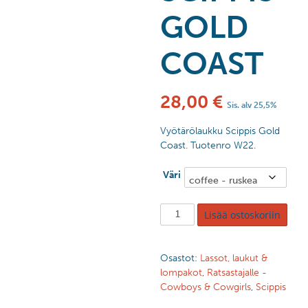
GOLD
COAST
28,00
€
Sis. alv 25,5%
Vyötärölaukku Scippis Gold
Coast. Tuotenro W22.
Väri
Lisää ostoskoriin
Osastot:
Lassot, laukut &
lompakot
,
Ratsastajalle -
Cowboys & Cowgirls
,
Scippis