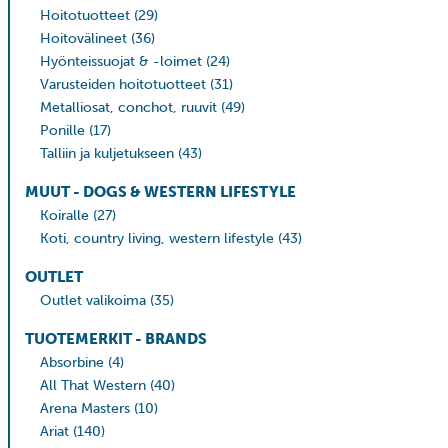
Hoitotuotteet
(29)
Hoitovälineet
(36)
Hyönteissuojat & -loimet
(24)
Varusteiden hoitotuotteet
(31)
Metalliosat, conchot, ruuvit
(49)
Ponille
(17)
Talliin ja kuljetukseen
(43)
MUUT - DOGS & WESTERN LIFESTYLE
Koiralle
(27)
Koti, country living, western lifestyle
(43)
OUTLET
Outlet valikoima
(35)
TUOTEMERKIT - BRANDS
Absorbine
(4)
All That Western
(40)
Arena Masters
(10)
Ariat
(140)