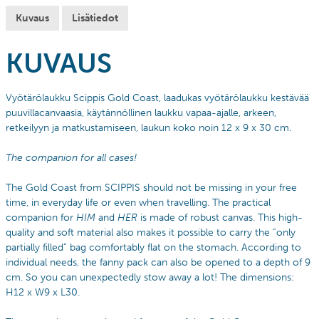
Kuvaus
Lisätiedot
KUVAUS
Vyötärölaukku Scippis Gold Coast, laadukas vyötärölaukku kestävää
puuvillacanvaasia, käytännöllinen laukku vapaa-ajalle, arkeen,
retkeilyyn ja matkustamiseen, laukun koko noin 12 x 9 x 30 cm.
The companion for all cases!
The Gold Coast from SCIPPIS should not be missing in your free
time, in everyday life or even when travelling. The practical
companion for
HIM
and
HER
is made of robust canvas.
This high-
quality and soft material also makes it possible to carry the ”only
partially filled” bag comfortably flat on the stomach.
According to
individual needs, the fanny pack can also be opened to a depth of 9
cm.
So you can unexpectedly stow away a lot! The dimensions:
H12 x W9 x L30.