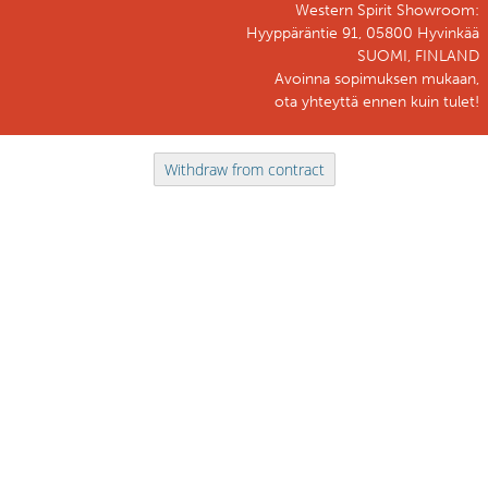
Western Spirit Showroom:
Hyyppäräntie 91, 05800 Hyvinkää
SUOMI, FINLAND
Avoinna sopimuksen mukaan,
ota yhteyttä ennen kuin tulet!
Withdraw from contract