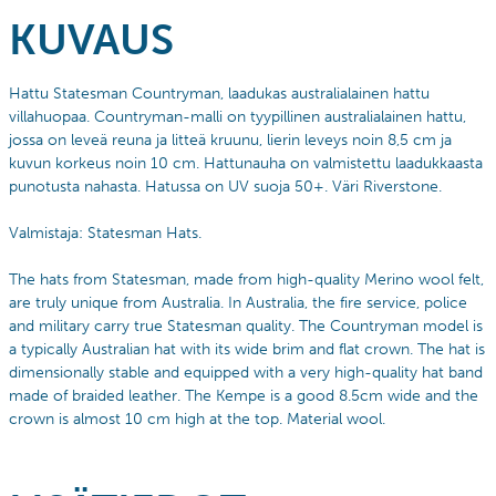
KUVAUS
Hattu Statesman Countryman, laadukas australialainen hattu
villahuopaa.
Countryman-malli on tyypillinen australialainen hattu,
jossa on leveä reuna ja litteä kruunu, lierin leveys noin 8,5 cm ja
kuvun korkeus noin 10 cm. Hattunauha on valmistettu laadukkaasta
punotusta nahasta. Hatussa on UV suoja 50+. Väri Riverstone.
Valmistaja: Statesman Hats.
The hats from Statesman, made from high-quality Merino wool felt,
are truly unique from Australia.
In Australia, the fire service, police
and military carry true Statesman quality.
The Countryman model is
a typically Australian hat with its wide brim and flat crown.
The hat is
dimensionally stable and equipped with a very high-quality hat band
made of braided leather.
The Kempe is a good 8.5cm wide and the
crown is almost 10 cm high at the top. Material wool.