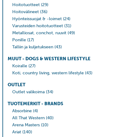
Hoitotuotteet
(29)
Hoitovälineet
(36)
Hyönteissuojat & -loimet
(24)
Varusteiden hoitotuotteet
(31)
Metalliosat, conchot, ruuvit
(49)
Ponille
(17)
Talliin ja kuljetukseen
(43)
MUUT - DOGS & WESTERN LIFESTYLE
Koiralle
(27)
Koti, country living, western lifestyle
(43)
OUTLET
Outlet valikoima
(34)
TUOTEMERKIT - BRANDS
Absorbine
(4)
All That Western
(40)
Arena Masters
(10)
Ariat
(140)