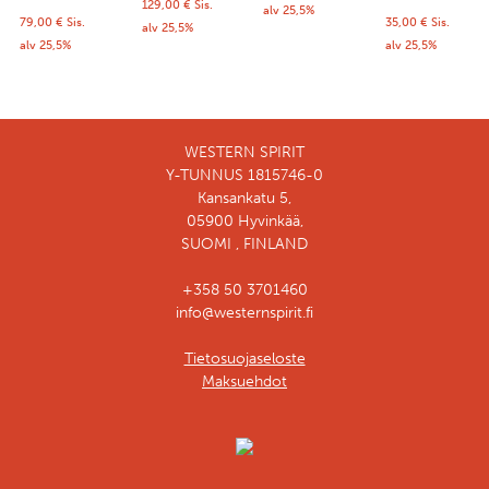
129,00
€
Sis.
alv 25,5%
79,00
€
Sis.
35,00
€
Sis.
alv 25,5%
alv 25,5%
alv 25,5%
WESTERN SPIRIT
Y-TUNNUS 1815746-0
Kansankatu 5,
05900 Hyvinkää,
SUOMI , FINLAND
+358 50 3701460
info@westernspirit.fi
Tietosuojaseloste
Maksuehdot