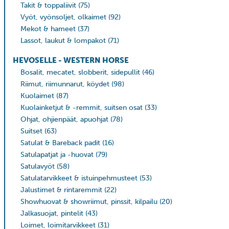
Takit & toppaliivit
(75)
Vyöt, vyönsoljet, olkaimet
(92)
Mekot & hameet
(37)
Lassot, laukut & lompakot
(71)
HEVOSELLE - WESTERN HORSE
Bosalit, mecatet, slobberit, sidepullit
(46)
Riimut, riimunnarut, köydet
(98)
Kuolaimet
(87)
Kuolainketjut & -remmit, suitsen osat
(33)
Ohjat, ohjienpäät, apuohjat
(78)
Suitset
(63)
Satulat & Bareback padit
(16)
Satulapatjat ja -huovat
(79)
Satulavyöt
(58)
Satulatarvikkeet & istuinpehmusteet
(53)
Jalustimet & rintaremmit
(22)
Showhuovat & showriimut, pinssit, kilpailu
(20)
Jalkasuojat, pintelit
(43)
Loimet, loimitarvikkeet
(31)