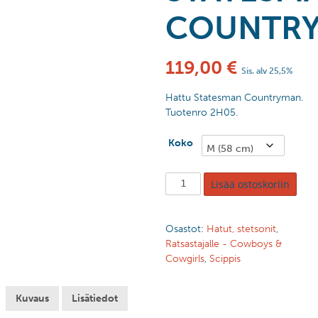
COUNTR
119,00
€
Sis. alv 25,5%
Hattu Statesman Countryman.
Tuotenro 2H05.
Koko
Lisää ostoskoriin
Osastot:
Hatut, stetsonit
,
Ratsastajalle - Cowboys &
Cowgirls
,
Scippis
Kuvaus
Lisätiedot