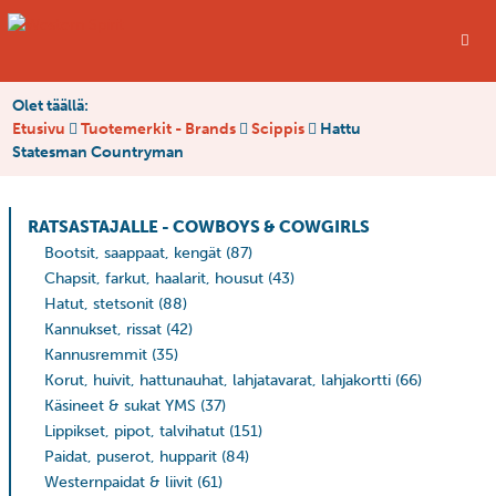
Olet täällä:
Etusivu
Tuotemerkit - Brands
Scippis
Hattu
Statesman Countryman
RATSASTAJALLE - COWBOYS & COWGIRLS
Bootsit, saappaat, kengät
(87)
Chapsit, farkut, haalarit, housut
(43)
Hatut, stetsonit
(88)
Kannukset, rissat
(42)
Kannusremmit
(35)
Korut, huivit, hattunauhat, lahjatavarat, lahjakortti
(66)
Käsineet & sukat YMS
(37)
Lippikset, pipot, talvihatut
(151)
Paidat, puserot, hupparit
(84)
Westernpaidat & liivit
(61)