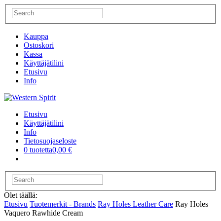
Kauppa
Ostoskori
Kassa
Käyttäjätilini
Etusivu
Info
Etusivu
Käyttäjätilini
Info
Tietosuojaseloste
0 tuotetta
0,00 €
Olet täällä:
Etusivu
Tuotemerkit - Brands
Ray Holes Leather Care
Ray Holes
Vaquero Rawhide Cream