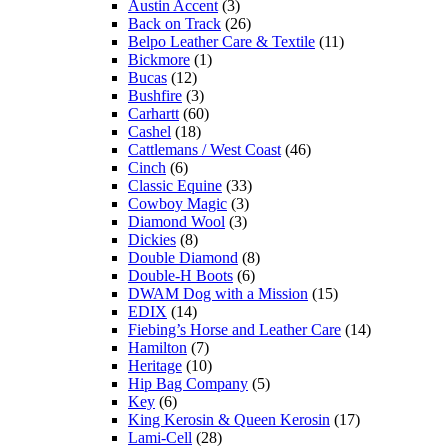
Austin Accent
(3)
Back on Track
(26)
Belpo Leather Care & Textile
(11)
Bickmore
(1)
Bucas
(12)
Bushfire
(3)
Carhartt
(60)
Cashel
(18)
Cattlemans / West Coast
(46)
Cinch
(6)
Classic Equine
(33)
Cowboy Magic
(3)
Diamond Wool
(3)
Dickies
(8)
Double Diamond
(8)
Double-H Boots
(6)
DWAM Dog with a Mission
(15)
EDIX
(14)
Fiebing’s Horse and Leather Care
(14)
Hamilton
(7)
Heritage
(10)
Hip Bag Company
(5)
Key
(6)
King Kerosin & Queen Kerosin
(17)
Lami-Cell
(28)