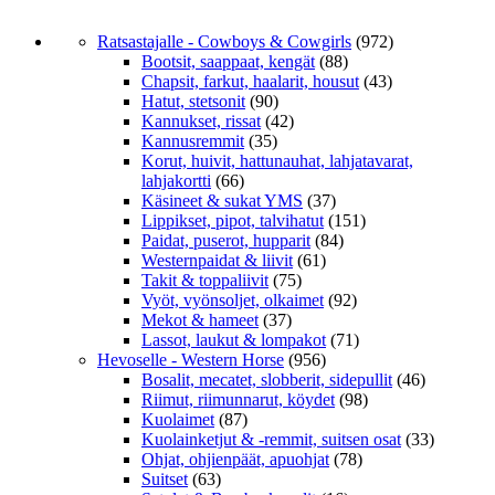
Ratsastajalle - Cowboys & Cowgirls
(972)
Bootsit, saappaat, kengät
(88)
Chapsit, farkut, haalarit, housut
(43)
Hatut, stetsonit
(90)
Kannukset, rissat
(42)
Kannusremmit
(35)
Korut, huivit, hattunauhat, lahjatavarat,
lahjakortti
(66)
Käsineet & sukat YMS
(37)
Lippikset, pipot, talvihatut
(151)
Paidat, puserot, hupparit
(84)
Westernpaidat & liivit
(61)
Takit & toppaliivit
(75)
Vyöt, vyönsoljet, olkaimet
(92)
Mekot & hameet
(37)
Lassot, laukut & lompakot
(71)
Hevoselle - Western Horse
(956)
Bosalit, mecatet, slobberit, sidepullit
(46)
Riimut, riimunnarut, köydet
(98)
Kuolaimet
(87)
Kuolainketjut & -remmit, suitsen osat
(33)
Ohjat, ohjienpäät, apuohjat
(78)
Suitset
(63)