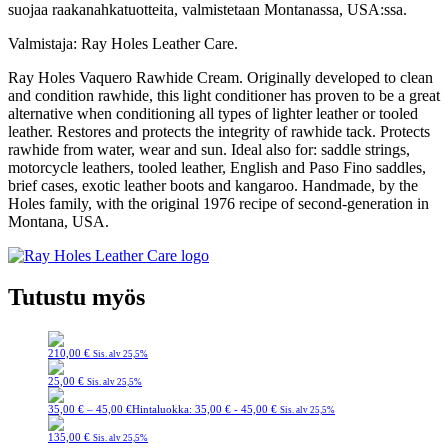
suojaa raakanahkatuotteita, valmistetaan Montanassa, USA:ssa.
Valmistaja: Ray Holes Leather Care.
Ray Holes Vaquero Rawhide Cream. Originally developed to clean
and condition rawhide, this light conditioner has proven to be a great
alternative when conditioning all types of lighter leather or tooled
leather. Restores and protects the integrity of rawhide tack. Protects
rawhide from water, wear and sun. Ideal also for: saddle strings,
motorcycle leathers, tooled leather, English and Paso Fino saddles,
brief cases, exotic leather boots and kangaroo. Handmade, by the
Holes family, with the original 1976 recipe of second-generation in
Montana, USA.
Tutustu myös
210,00
€
Sis. alv 25,5%
25,00
€
Sis. alv 25,5%
35,00
€
–
45,00
€
Hintaluokka: 35,00 € - 45,00 €
Sis. alv 25,5%
135,00
€
Sis. alv 25,5%