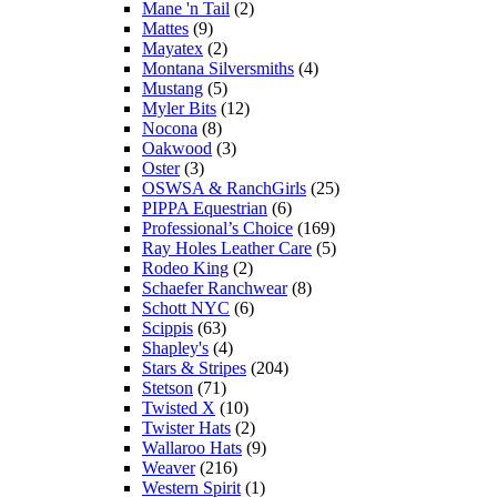
Mane 'n Tail
(2)
Mattes
(9)
Mayatex
(2)
Montana Silversmiths
(4)
Mustang
(5)
Myler Bits
(12)
Nocona
(8)
Oakwood
(3)
Oster
(3)
OSWSA & RanchGirls
(25)
PIPPA Equestrian
(6)
Professional’s Choice
(169)
Ray Holes Leather Care
(5)
Rodeo King
(2)
Schaefer Ranchwear
(8)
Schott NYC
(6)
Scippis
(63)
Shapley's
(4)
Stars & Stripes
(204)
Stetson
(71)
Twisted X
(10)
Twister Hats
(2)
Wallaroo Hats
(9)
Weaver
(216)
Western Spirit
(1)