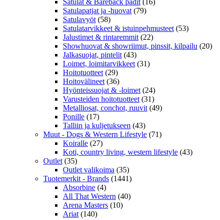
Satulat & Bareback padit
(16)
Satulapatjat ja -huovat
(79)
Satulavyöt
(58)
Satulatarvikkeet & istuinpehmusteet
(53)
Jalustimet & rintaremmit
(22)
Showhuovat & showriimut, pinssit, kilpailu
(20)
Jalkasuojat, pintelit
(43)
Loimet, loimitarvikkeet
(31)
Hoitotuotteet
(29)
Hoitovälineet
(36)
Hyönteissuojat & -loimet
(24)
Varusteiden hoitotuotteet
(31)
Metalliosat, conchot, ruuvit
(49)
Ponille
(17)
Talliin ja kuljetukseen
(43)
Muut - Dogs & Western Lifestyle
(71)
Koiralle
(27)
Koti, country living, western lifestyle
(43)
Outlet
(35)
Outlet valikoima
(35)
Tuotemerkit - Brands
(1441)
Absorbine
(4)
All That Western
(40)
Arena Masters
(10)
Ariat
(140)