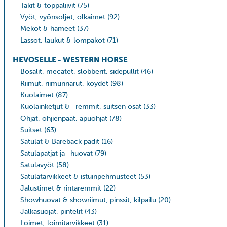
Takit & toppaliivit
(75)
Vyöt, vyönsoljet, olkaimet
(92)
Mekot & hameet
(37)
Lassot, laukut & lompakot
(71)
HEVOSELLE - WESTERN HORSE
Bosalit, mecatet, slobberit, sidepullit
(46)
Riimut, riimunnarut, köydet
(98)
Kuolaimet
(87)
Kuolainketjut & -remmit, suitsen osat
(33)
Ohjat, ohjienpäät, apuohjat
(78)
Suitset
(63)
Satulat & Bareback padit
(16)
Satulapatjat ja -huovat
(79)
Satulavyöt
(58)
Satulatarvikkeet & istuinpehmusteet
(53)
Jalustimet & rintaremmit
(22)
Showhuovat & showriimut, pinssit, kilpailu
(20)
Jalkasuojat, pintelit
(43)
Loimet, loimitarvikkeet
(31)