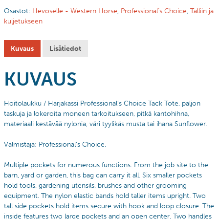
Osastot:
Hevoselle - Western Horse
,
Professional’s Choice
,
Talliin ja
kuljetukseen
Kuvaus
Lisätiedot
KUVAUS
Hoitolaukku / Harjakassi Professional’s Choice Tack Tote, paljon
taskuja ja lokeroita moneen tarkoitukseen, pitkä kantohihna,
materiaali kestävää nylonia, väri tyylikäs musta tai ihana Sunflower.
Valmistaja: Professional’s Choice.
Multiple pockets for numerous functions. From the job site to the
barn, yard or garden, this bag can carry it all. Six smaller pockets
hold tools, gardening utensils, brushes and other grooming
equipment. The nylon elastic bands hold taller items upright. Two
tall side pockets hold items secure with hook and loop closure. The
inside features two large pockets and an open center. Two handles