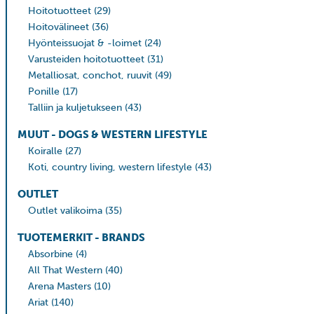
Hoitotuotteet
(29)
Hoitovälineet
(36)
Hyönteissuojat & -loimet
(24)
Varusteiden hoitotuotteet
(31)
Metalliosat, conchot, ruuvit
(49)
Ponille
(17)
Talliin ja kuljetukseen
(43)
MUUT - DOGS & WESTERN LIFESTYLE
Koiralle
(27)
Koti, country living, western lifestyle
(43)
OUTLET
Outlet valikoima
(35)
TUOTEMERKIT - BRANDS
Absorbine
(4)
All That Western
(40)
Arena Masters
(10)
Ariat
(140)