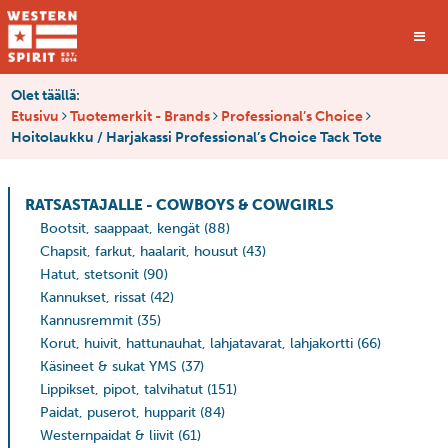
Olet täällä:
Etusivu
Tuotemerkit - Brands
Professional’s Choice
Hoitolaukku / Harjakassi Professional’s Choice Tack Tote
RATSASTAJALLE - COWBOYS & COWGIRLS
Bootsit, saappaat, kengät
(88)
Chapsit, farkut, haalarit, housut
(43)
Hatut, stetsonit
(90)
Kannukset, rissat
(42)
Kannusremmit
(35)
Korut, huivit, hattunauhat, lahjatavarat, lahjakortti
(66)
Käsineet & sukat YMS
(37)
Lippikset, pipot, talvihatut
(151)
Paidat, puserot, hupparit
(84)
Westernpaidat & liivit
(61)