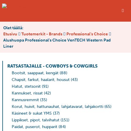
Olet täällä:
Etusivu
Tuotemerkit - Brands
Professional’s Choice
Alushuopa Professional’s Choice VenTECH Western Pad
Liner
RATSASTAJALLE - COWBOYS & COWGIRLS
Bootsit, saappaat, kengät
(88)
Chapsit, farkut, haalarit, housut
(43)
Hatut, stetsonit
(91)
Kannukset, rissat
(42)
Kannusremmit
(35)
Korut, huivit, hattunauhat, lahjatavarat, lahjakortti
(65)
Käsineet & sukat YMS
(37)
Lippikset, pipot, talvihatut
(151)
Paidat, puserot, hupparit
(84)