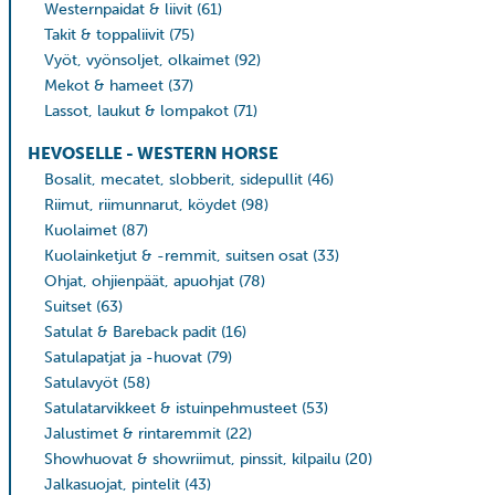
Westernpaidat & liivit
(61)
Takit & toppaliivit
(75)
Vyöt, vyönsoljet, olkaimet
(92)
Mekot & hameet
(37)
Lassot, laukut & lompakot
(71)
HEVOSELLE - WESTERN HORSE
Bosalit, mecatet, slobberit, sidepullit
(46)
Riimut, riimunnarut, köydet
(98)
Kuolaimet
(87)
Kuolainketjut & -remmit, suitsen osat
(33)
Ohjat, ohjienpäät, apuohjat
(78)
Suitset
(63)
Satulat & Bareback padit
(16)
Satulapatjat ja -huovat
(79)
Satulavyöt
(58)
Satulatarvikkeet & istuinpehmusteet
(53)
Jalustimet & rintaremmit
(22)
Showhuovat & showriimut, pinssit, kilpailu
(20)
Jalkasuojat, pintelit
(43)