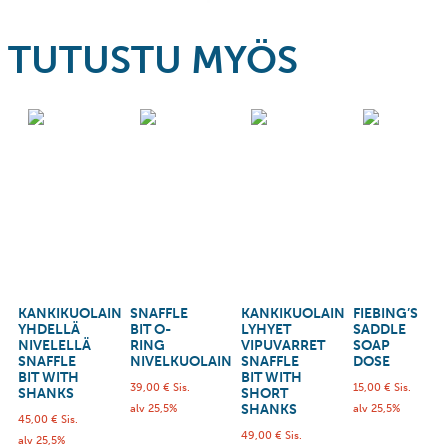
TUTUSTU MYÖS
KANKIKUOLAIN
SNAFFLE
KANKIKUOLAIN
FIEBING’S
YHDELLÄ
BIT O-
LYHYET
SADDLE
NIVELELLÄ
RING
VIPUVARRET
SOAP
SNAFFLE
NIVELKUOLAIN
SNAFFLE
DOSE
BIT WITH
BIT WITH
39,00
€
Sis.
15,00
€
Sis.
SHANKS
SHORT
SHANKS
alv 25,5%
alv 25,5%
45,00
€
Sis.
49,00
€
Sis.
alv 25,5%