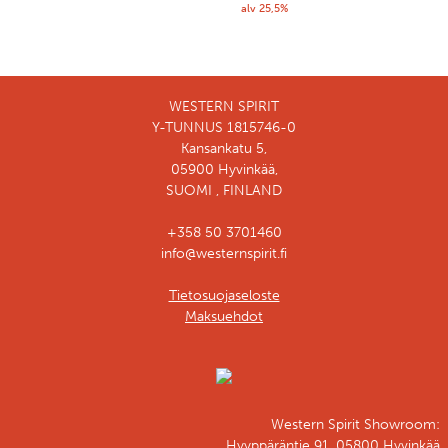
alv 25,5%
WESTERN SPIRIT
Y-TUNNUS 1815746-0
Kansankatu 5,
05900 Hyvinkää,
SUOMI , FINLAND
+358 50 3701460
info@westernspirit.fi
Tietosuojaseloste
Maksuehdot
Western Spirit Showroom:
Hyyppäräntie 91, 05800 Hyvinkää