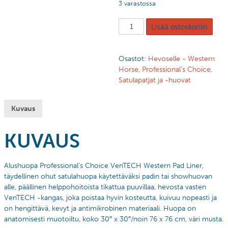
3 varastossa
Lisää ostoskoriin
Osastot:
Hevoselle - Western
Horse
,
Professional’s Choice
,
Satulapatjat ja -huovat
Kuvaus
KUVAUS
Alushuopa Professional’s Choice VenTECH Western Pad Liner,
täydellinen ohut satulahuopa käytettäväksi padin tai showhuovan
alle, päällinen helppohoitoista tikattua puuvillaa, hevosta vasten
VenTECH -kangas, joka poistaa hyvin kosteutta, kuivuu nopeasti ja
on hengittävä, kevyt ja antimikrobinen materiaali. Huopa on
anatomisesti muotoiltu, koko 30″ x 30″/noin 76 x 76 cm, väri musta.