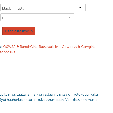
Lisää ostoskoriin
t:
OSWSA & RanchGirls
,
Ratsastajalle - Cowboys & Cowgirls
,
toppaliivit
t kylmää, tuulta ja märkää vastaan. Liivissä on vetoketju, kaksi
käytä huuhteluainetta, ei kuivausrumpuun. Väri klassinen musta