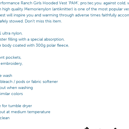
rformance Ranch Girls Hooded Vest ’PAM’, pro.tec.you. against cold, wi
h high quality Memorienylon (antiknitter) is one of the most popular ves
vest will inspire you and warming through adverse times faithfully acc
afely stowed. Don’t miss this item.
ultra nylon,
er filling with a special absorption,
he body coated with 300g polar fleece,
ont pockets,
y embroidery,
le wash
bleach / pods or fabric softener
 out when washing
imilar colors
e for tumble dryer
e out at medium temperature
clean