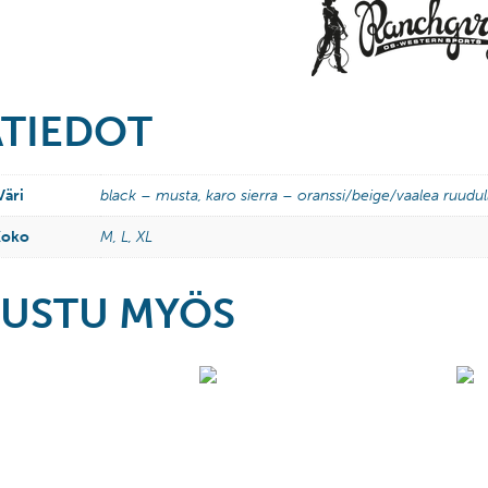
ÄTIEDOT
Väri
black – musta, karo sierra – oranssi/beige/vaalea ruudul
Koko
M, L, XL
USTU MYÖS