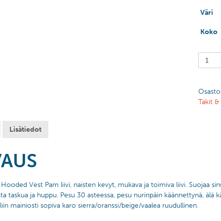
Väri
Koko
Osasto
Takit & 
Lisätiedot
VAUS
Hooded Vest Pam liivi, naisten kevyt, mukava ja toimiva liivi. Suojaa sinu
ista taskua ja huppu. Pesu 30 asteessa, pesu nurinpäin käännettynä, älä 
liin mainiosti sopiva karo sierra/oranssi/beige/vaalea ruudullinen.