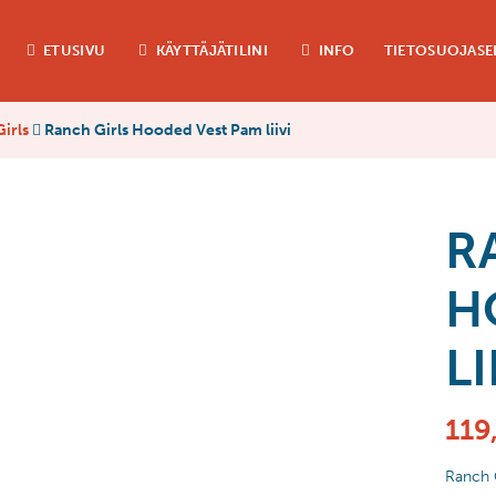
ETUSIVU
KÄYTTÄJÄTILINI
INFO
TIETOSUOJASE
irls
Ranch Girls Hooded Vest Pam liivi
R
H
LI
119
Ranch G