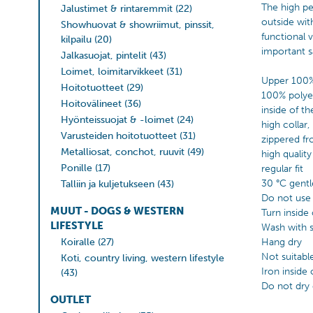
The high pe
Jalustimet & rintaremmit
(22)
outside wit
Showhuovat & showriimut, pinssit,
functional 
kilpailu
(20)
important s
Jalkasuojat, pintelit
(43)
Loimet, loimitarvikkeet
(31)
Upper 100% 
Hoitotuotteet
(29)
100% polyest
Hoitovälineet
(36)
inside of t
Hyönteissuojat & -loimet
(24)
high collar,
Varusteiden hoitotuotteet
(31)
zippered fr
Metalliosat, conchot, ruuvit
(49)
high qualit
Ponille
(17)
regular fit
30 °C gent
Talliin ja kuljetukseen
(43)
Do not use 
MUUT - DOGS & WESTERN
Turn inside
LIFESTYLE
Wash with s
Koiralle
(27)
Hang dry
Not suitabl
Koti, country living, western lifestyle
Iron insid
(43)
Do not dry 
OUTLET