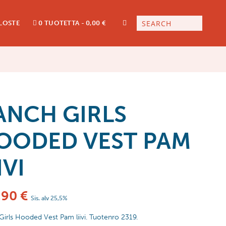
LOSTE
0 TUOTETTA
0,00 €
ANCH GIRLS
OODED VEST PAM
IVI
,90
€
Sis. alv 25,5%
irls Hooded Vest Pam liivi. Tuotenro 2319.