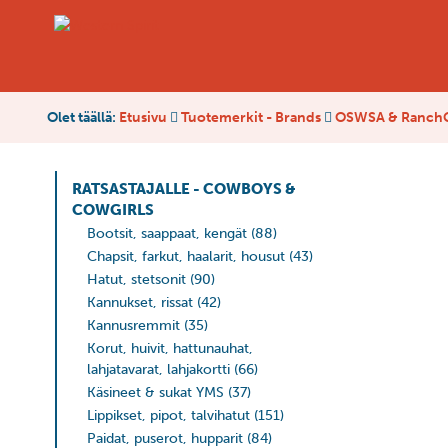
Olet täällä:
Etusivu
Tuotemerkit - Brands
OSWSA & RanchG
RATSASTAJALLE - COWBOYS &
COWGIRLS
Bootsit, saappaat, kengät
(88)
Chapsit, farkut, haalarit, housut
(43)
Hatut, stetsonit
(90)
Kannukset, rissat
(42)
Kannusremmit
(35)
Korut, huivit, hattunauhat,
lahjatavarat, lahjakortti
(66)
Käsineet & sukat YMS
(37)
Lippikset, pipot, talvihatut
(151)
Paidat, puserot, hupparit
(84)