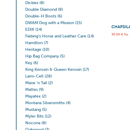
Dickies
(8)
Double Diamond
(8)
Double-H Boots
(6)
DWAM Dog with a Mission
(15)
CHAPSIL
EDIX
(14)
30,00
€
Sis.
Fiebing’s Horse and Leather Care
(14)
Hamilton
(7)
Heritage
(10)
Hip Bag Company
(5)
Key
(6)
King Kerosin & Queen Kerosin
(17)
Lami-Cell
(28)
Mane 'n Tail
(2)
Mattes
(9)
Mayatex
(2)
Montana Silversmiths
(4)
Mustang
(5)
Myler Bits
(12)
Nocona
(8)
Oakwood
(3)