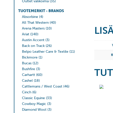
Outlet valikoima
(35)
TUOTEMERKIT - BRANDS
Absorbine
(4)
All That Western
(40)
LIS
Arena Masters
(10)
Ariat
(140)
Austin Accent
(3)
Back on Track
(26)
Belpo Leather Care & Textile
(11)
Bickmore
(1)
Bucas
(12)
TUT
Bushfire
(3)
Carhartt
(60)
Cashel
(18)
Cattlemans / West Coast
(46)
Cinch
(6)
Classic Equine
(33)
Cowboy Magic
(3)
Diamond Wool
(3)