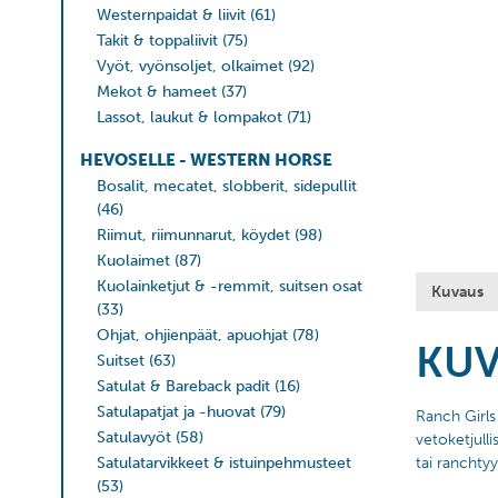
Westernpaidat & liivit
(61)
Takit & toppaliivit
(75)
Vyöt, vyönsoljet, olkaimet
(92)
Mekot & hameet
(37)
Lassot, laukut & lompakot
(71)
HEVOSELLE - WESTERN HORSE
Bosalit, mecatet, slobberit, sidepullit
(46)
Riimut, riimunnarut, köydet
(98)
Kuolaimet
(87)
Kuolainketjut & -remmit, suitsen osat
Kuvaus
(33)
Ohjat, ohjienpäät, apuohjat
(78)
KU
Suitset
(63)
Satulat & Bareback padit
(16)
Satulapatjat ja -huovat
(79)
Ranch Girls 
Satulavyöt
(58)
vetoketjull
Satulatarvikkeet & istuinpehmusteet
tai ranchtyy
(53)